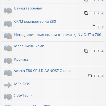
1
2
3
4
Венец творенья
1
2
3
4
CP/M компьютер на Z80
1
2
Нетрадиционная польза от команд IN / OUT в Z80
Маленький комп.
1
2
3
4
Кролики
search Z80 CPU DIAGNOSTIC code
1
2
3
MSX-DOS
ЯЗЬ-180 :)