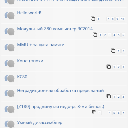
Hello world!
1
7
8
9
10
…
Модульный Z80 компьютер RC2014
1
2
3
4
5
6
MMU + защита памяти
1
2
Конец эпохи…
1
2
3
KC80
Нетрадиционная обработка прерываний
1
2
3
[Z180] продвинутая недо-pc 8-ми битка ;)
1
4
5
6
7
…
Умный дизассемблер