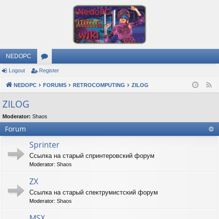
NEDOPC
Logout
Register
or
NEDOPC
u
FORUMS
RETROCOMPUTING
ZILOG
F
e
m
ZILOG
e
s
Moderator:
Shaos
d
Forum
Sprinter
Ссылка на старый спринтеровский форум
Moderator:
Shaos
ZX
Ссылка на старый спектрумистский форум
Moderator:
Shaos
MSX