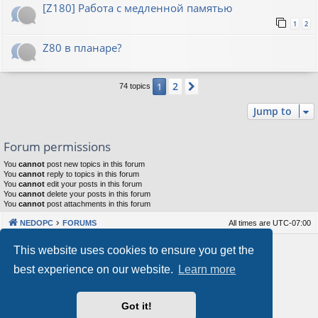
[Z180] Работа с медленной памятью
1
2
Z80 в планаре?
2
1
Next
74 topics
Jump to
Forum permissions
You
cannot
post new topics in this forum
You
cannot
reply to topics in this forum
You
cannot
edit your posts in this forum
You
cannot
delete your posts in this forum
You
cannot
post attachments in this forum
NEDOPC
FORUMS
All times are
UTC-07:00
Powered by
phpBB
® Forum Software © phpBB Limited
This website uses cookies to ensure you get the
Style by
Arty
&
halilesen
best experience on our website.
Learn more
Our VPS Hosting By RimuHosting
Got it!
This server is located in London data center