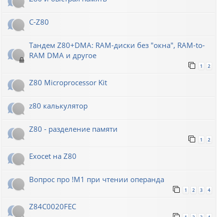
C-Z80
Тандем Z80+DMA: RAM-диски без "окна", RAM-to-
RAM DMA и другое
1
2
Z80 Microprocessor Kit
z80 калькулятор
Z80 - разделение памяти
1
2
Exocet на Z80
Вопрос про !M1 при чтении операнда
1
2
3
4
Z84C0020FEC