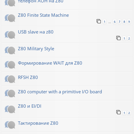
телефон АОН на Z80
Z80 Finite State Machine
1
6
7
8
9
…
USB slave на z80
1
2
Z80 Military Style
Формирование WAIT для Z80
RFSH Z80
Z80 computer with a primitive I/O board
Z80 и EI/DI
1
2
Тактирование Z80