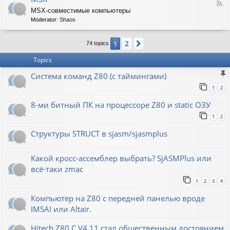
F
MSX-совместимые компьютеры
e
Moderator:
Shaos
e
d
-
2
1
Next
74 topics
M
S
Topics
X
Система команд Z80 (с таймингами)
1
2
8-ми битный ПК на процессоре Z80 и static ОЗУ
1
2
Структуры STRUCT в sjasm/sjasmplus
Какой кросс-ассемблер выбрать? SjASMPlus или
всё-таки zmac
1
2
3
4
Компьютер на Z80 с передней панелью вроде
IMSAI или Altair.
Hitech Z80 C V4.11 стал общественным достоянием