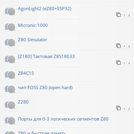
AgonLight2 (eZ80+ESP32)
1
2
Micronic 1000
Z80 Simulator
1
2
[Z180] Тактовая Z8S18033
1
2
Z84C15
чип FOSS Z80 (open hard)
Z280
1
2
Порты для 0-3 логических сегментов Z80
Z80 и быстрая память