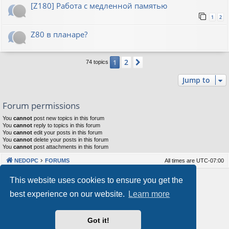
[Z180] Работа с медленной памятью
1
2
Z80 в планаре?
2
1
Next
74 topics
Jump to
Forum permissions
You
cannot
post new topics in this forum
You
cannot
reply to topics in this forum
You
cannot
edit your posts in this forum
You
cannot
delete your posts in this forum
You
cannot
post attachments in this forum
NEDOPC
FORUMS
All times are
UTC-07:00
Powered by
phpBB
® Forum Software © phpBB Limited
This website uses cookies to ensure you get the
Style by
Arty
&
halilesen
best experience on our website.
Learn more
Our VPS Hosting By RimuHosting
Got it!
This server is located in London data center