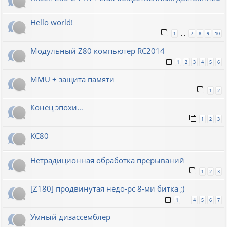
Hello world!
1
7
8
9
10
…
Модульный Z80 компьютер RC2014
1
2
3
4
5
6
MMU + защита памяти
1
2
Конец эпохи…
1
2
3
KC80
Нетрадиционная обработка прерываний
1
2
3
[Z180] продвинутая недо-pc 8-ми битка ;)
1
4
5
6
7
…
Умный дизассемблер