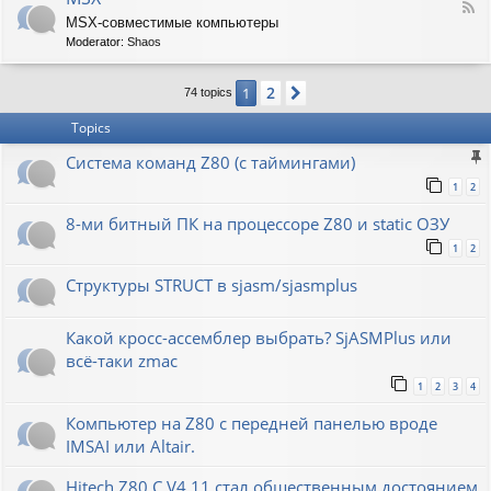
F
MSX-совместимые компьютеры
e
Moderator:
Shaos
e
d
-
2
1
Next
74 topics
M
S
Topics
X
Система команд Z80 (с таймингами)
1
2
8-ми битный ПК на процессоре Z80 и static ОЗУ
1
2
Структуры STRUCT в sjasm/sjasmplus
Какой кросс-ассемблер выбрать? SjASMPlus или
всё-таки zmac
1
2
3
4
Компьютер на Z80 с передней панелью вроде
IMSAI или Altair.
Hitech Z80 C V4.11 стал общественным достоянием