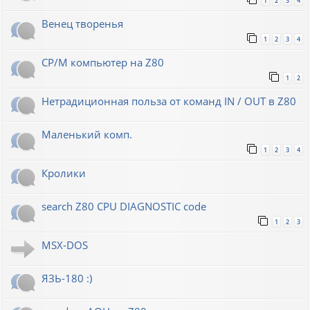
1
2
3
4
Венец творенья
1
2
3
4
CP/M компьютер на Z80
1
2
Нетрадиционная польза от команд IN / OUT в Z80
Маленький комп.
1
2
3
4
Кролики
search Z80 CPU DIAGNOSTIC code
1
2
3
MSX-DOS
ЯЗЬ-180 :)