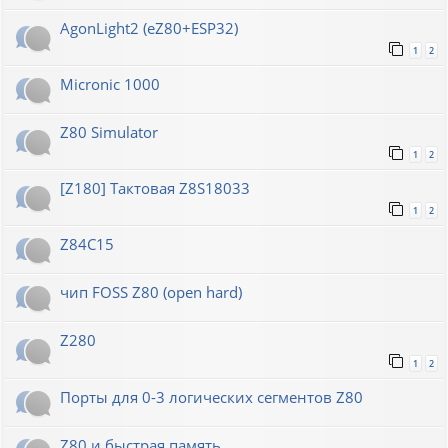
AgonLight2 (eZ80+ESP32)
1
2
Micronic 1000
Z80 Simulator
1
2
[Z180] Тактовая Z8S18033
1
2
Z84C15
чип FOSS Z80 (open hard)
Z280
1
2
Порты для 0-3 логических сегментов Z80
Z80 и быстрая память