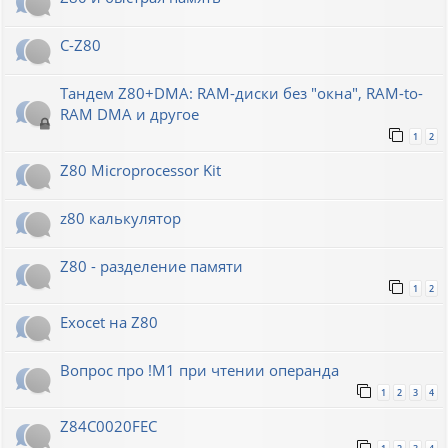
C-Z80
Тандем Z80+DMA: RAM-диски без "окна", RAM-to-
RAM DMA и другое
1
2
Z80 Microprocessor Kit
z80 калькулятор
Z80 - разделение памяти
1
2
Exocet на Z80
Вопрос про !M1 при чтении операнда
1
2
3
4
Z84C0020FEC