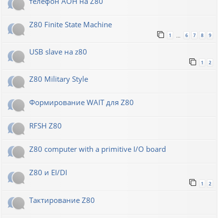
телефон АОН на Z80
Z80 Finite State Machine
1
6
7
8
9
…
USB slave на z80
1
2
Z80 Military Style
Формирование WAIT для Z80
RFSH Z80
Z80 computer with a primitive I/O board
Z80 и EI/DI
1
2
Тактирование Z80