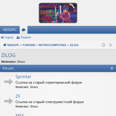
NEDOPC
Logout
Register
or
NEDOPC
u
FORUMS
RETROCOMPUTING
ZILOG
F
e
m
ZILOG
e
s
Moderator:
Shaos
d
Forum
Sprinter
Ссылка на старый спринтеровский форум
Moderator:
Shaos
ZX
Ссылка на старый спектрумистский форум
Moderator:
Shaos
MSX