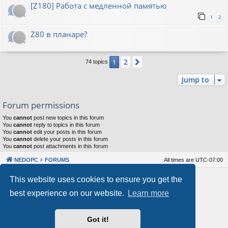
[Z180] Работа с медленной памятью
1
2
Z80 в планаре?
2
1
Next
74 topics
Jump to
Forum permissions
You
cannot
post new topics in this forum
You
cannot
reply to topics in this forum
You
cannot
edit your posts in this forum
You
cannot
delete your posts in this forum
You
cannot
post attachments in this forum
NEDOPC
FORUMS
All times are
UTC-07:00
Powered by
phpBB
® Forum Software © phpBB Limited
This website uses cookies to ensure you get the
Style by
Arty
&
halilesen
best experience on our website.
Learn more
Our VPS Hosting By RimuHosting
Got it!
This server is located in London data center