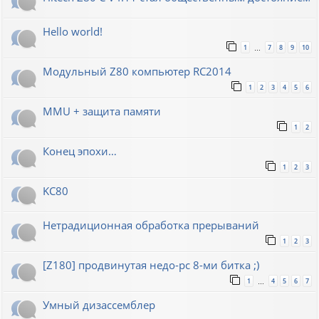
Hello world!
1
7
8
9
10
…
Модульный Z80 компьютер RC2014
1
2
3
4
5
6
MMU + защита памяти
1
2
Конец эпохи…
1
2
3
KC80
Нетрадиционная обработка прерываний
1
2
3
[Z180] продвинутая недо-pc 8-ми битка ;)
1
4
5
6
7
…
Умный дизассемблер