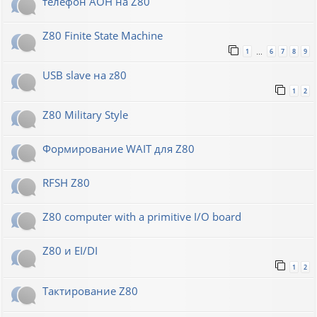
телефон АОН на Z80
Z80 Finite State Machine
1
6
7
8
9
…
USB slave на z80
1
2
Z80 Military Style
Формирование WAIT для Z80
RFSH Z80
Z80 computer with a primitive I/O board
Z80 и EI/DI
1
2
Тактирование Z80