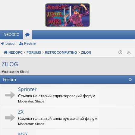
NEDOPC
Logout
Register
or
NEDOPC
u
FORUMS
RETROCOMPUTING
ZILOG
F
e
m
ZILOG
e
s
Moderator:
Shaos
d
Forum
Sprinter
Ссылка на старый спринтеровский форум
Moderator:
Shaos
ZX
Ссылка на старый спектрумистский форум
Moderator:
Shaos
MSX