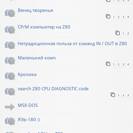
1
2
3
4
Венец творенья
1
2
3
4
CP/M компьютер на Z80
1
2
Нетрадиционная польза от команд IN / OUT в Z80
Маленький комп.
1
2
3
4
Кролики
search Z80 CPU DIAGNOSTIC code
1
2
3
MSX-DOS
ЯЗЬ-180 :)