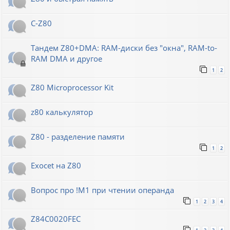
C-Z80
Тандем Z80+DMA: RAM-диски без "окна", RAM-to-
RAM DMA и другое
1
2
Z80 Microprocessor Kit
z80 калькулятор
Z80 - разделение памяти
1
2
Exocet на Z80
Вопрос про !M1 при чтении операнда
1
2
3
4
Z84C0020FEC