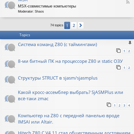
F
MSX-совместимые компьютеры
e
Moderator:
Shaos
e
d
-
2
1
Next
74 topics
M
S
Topics
X
Система команд Z80 (с таймингами)
1
2
8-ми битный ПК на процессоре Z80 и static ОЗУ
1
2
Структуры STRUCT в sjasm/sjasmplus
Какой кросс-ассемблер выбрать? SjASMPlus или
всё-таки zmac
1
2
3
4
Компьютер на Z80 с передней панелью вроде
IMSAI или Altair.
Hitech Z80 C V4.11 стал общественным достоянием