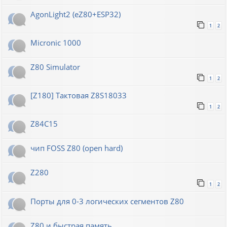
AgonLight2 (eZ80+ESP32)
1
2
Micronic 1000
Z80 Simulator
1
2
[Z180] Тактовая Z8S18033
1
2
Z84C15
чип FOSS Z80 (open hard)
Z280
1
2
Порты для 0-3 логических сегментов Z80
Z80 и быстрая память