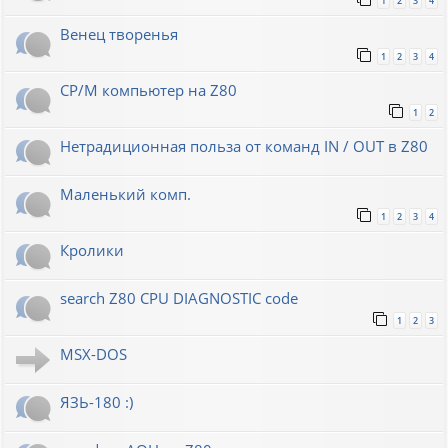
1
2
3
4
Венец творенья
1
2
3
4
CP/M компьютер на Z80
1
2
Нетрадиционная польза от команд IN / OUT в Z80
Маленький комп.
1
2
3
4
Кролики
search Z80 CPU DIAGNOSTIC code
1
2
3
MSX-DOS
ЯЗЬ-180 :)