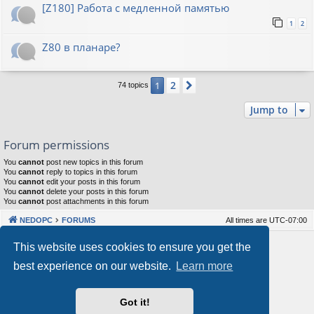
[Z180] Работа с медленной памятью
1
2
Z80 в планаре?
2
1
Next
74 topics
Jump to
Forum permissions
You
cannot
post new topics in this forum
You
cannot
reply to topics in this forum
You
cannot
edit your posts in this forum
You
cannot
delete your posts in this forum
You
cannot
post attachments in this forum
NEDOPC
FORUMS
All times are
UTC-07:00
Powered by
phpBB
® Forum Software © phpBB Limited
This website uses cookies to ensure you get the
Style by
Arty
&
halilesen
best experience on our website.
Learn more
Our VPS Hosting By RimuHosting
Got it!
This server is located in London data center