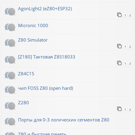
AgonLight2 (eZ80+ESP32)
1
2
Micronic 1000
Z80 Simulator
1
2
[Z180] Тактовая Z8S18033
1
2
Z84C15
чип FOSS Z80 (open hard)
Z280
1
2
Порты для 0-3 логических сегментов Z80
Z80 и быстрая память