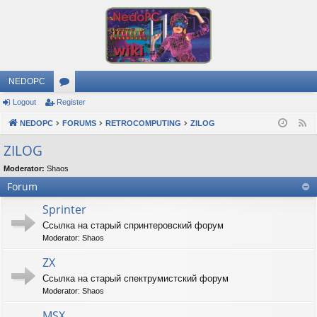
NEDOPC
Logout
Register
or
NEDOPC
u
FORUMS
RETROCOMPUTING
ZILOG
F
e
m
ZILOG
e
s
Moderator:
Shaos
d
Forum
Sprinter
Ссылка на старый спринтеровский форум
Moderator:
Shaos
ZX
Ссылка на старый спектрумистский форум
Moderator:
Shaos
MSX