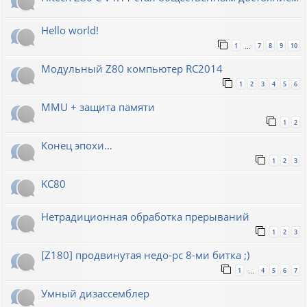
Hello world!
1
7
8
9
10
…
Модульный Z80 компьютер RC2014
1
2
3
4
5
6
MMU + защита памяти
1
2
Конец эпохи…
1
2
3
KC80
Нетрадиционная обработка прерываний
1
2
3
[Z180] продвинутая недо-pc 8-ми битка ;)
1
4
5
6
7
…
Умный дизассемблер