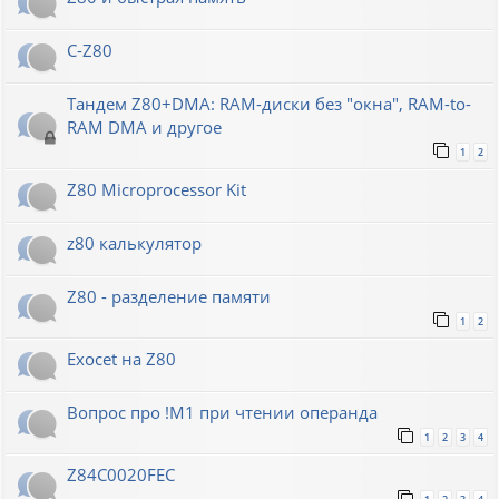
C-Z80
Тандем Z80+DMA: RAM-диски без "окна", RAM-to-
RAM DMA и другое
1
2
Z80 Microprocessor Kit
z80 калькулятор
Z80 - разделение памяти
1
2
Exocet на Z80
Вопрос про !M1 при чтении операнда
1
2
3
4
Z84C0020FEC