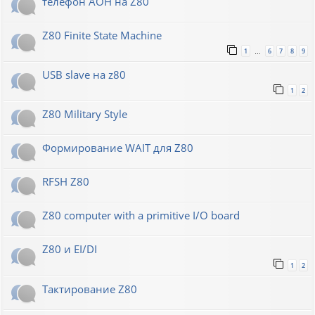
телефон АОН на Z80
Z80 Finite State Machine
1
6
7
8
9
…
USB slave на z80
1
2
Z80 Military Style
Формирование WAIT для Z80
RFSH Z80
Z80 computer with a primitive I/O board
Z80 и EI/DI
1
2
Тактирование Z80