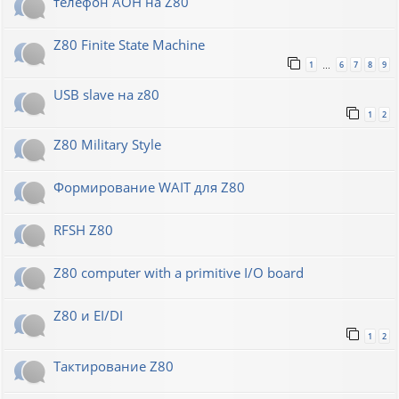
телефон АОН на Z80
Z80 Finite State Machine
1
6
7
8
9
…
USB slave на z80
1
2
Z80 Military Style
Формирование WAIT для Z80
RFSH Z80
Z80 computer with a primitive I/O board
Z80 и EI/DI
1
2
Тактирование Z80