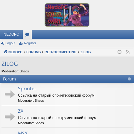
NEDOPC
Logout
Register
or
NEDOPC
u
FORUMS
RETROCOMPUTING
ZILOG
F
e
m
ZILOG
e
s
Moderator:
Shaos
d
Forum
Sprinter
Ссылка на старый спринтеровский форум
Moderator:
Shaos
ZX
Ссылка на старый спектрумистский форум
Moderator:
Shaos
MSX