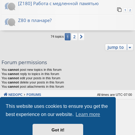
[Z180] Работа с медленной памятью
1
2
Z80 в планаре?
2
1
Next
74 topics
Jump to
Forum permissions
You
cannot
post new topics in this forum
You
cannot
reply to topics in this forum
You
cannot
edit your posts in this forum
You
cannot
delete your posts in this forum
You
cannot
post attachments in this forum
NEDOPC
FORUMS
All times are
UTC-07:00
Powered by
phpBB
® Forum Software © phpBB Limited
This website uses cookies to ensure you get the
Style by
Arty
&
halilesen
best experience on our website.
Learn more
Our VPS Hosting By RimuHosting
Got it!
This server is located in London data center