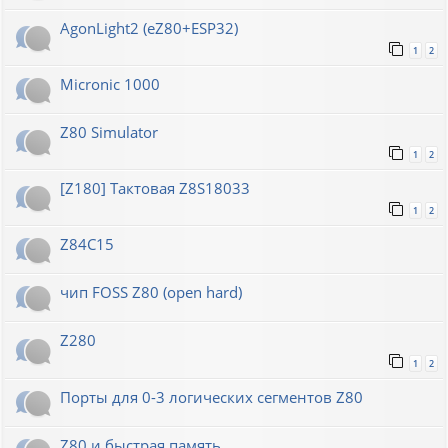
AgonLight2 (eZ80+ESP32)
1
2
Micronic 1000
Z80 Simulator
1
2
[Z180] Тактовая Z8S18033
1
2
Z84C15
чип FOSS Z80 (open hard)
Z280
1
2
Порты для 0-3 логических сегментов Z80
Z80 и быстрая память