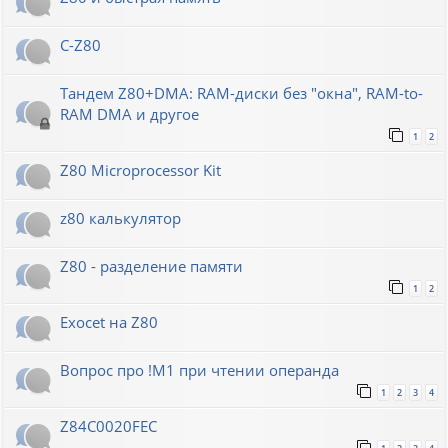
C-Z80
Тандем Z80+DMA: RAM-диски без "окна", RAM-to-
RAM DMA и другое
1
2
Z80 Microprocessor Kit
z80 калькулятор
Z80 - разделение памяти
1
2
Exocet на Z80
Вопрос про !M1 при чтении операнда
1
2
3
4
Z84C0020FEC