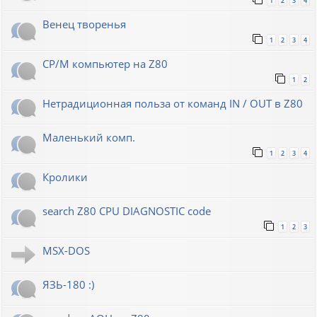
1
2
3
4
Венец творенья
1
2
3
4
CP/M компьютер на Z80
1
2
Нетрадиционная польза от команд IN / OUT в Z80
Маленький комп.
1
2
3
4
Кролики
search Z80 CPU DIAGNOSTIC code
1
2
3
MSX-DOS
ЯЗЬ-180 :)