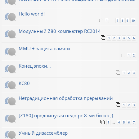
Hello world!
1
7
8
9
10
…
Модульный Z80 компьютер RC2014
1
2
3
4
5
6
MMU + защита памяти
1
2
Конец эпохи…
1
2
3
KC80
Нетрадиционная обработка прерываний
1
2
3
[Z180] продвинутая недо-pc 8-ми битка ;)
1
4
5
6
7
…
Умный дизассемблер