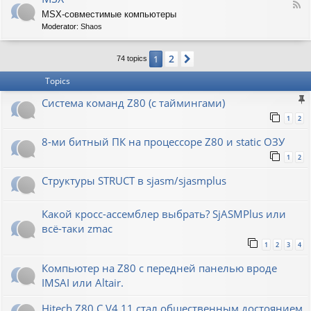
F
MSX-совместимые компьютеры
e
Moderator:
Shaos
e
d
-
2
1
Next
74 topics
M
S
Topics
X
Система команд Z80 (с таймингами)
1
2
8-ми битный ПК на процессоре Z80 и static ОЗУ
1
2
Структуры STRUCT в sjasm/sjasmplus
Какой кросс-ассемблер выбрать? SjASMPlus или
всё-таки zmac
1
2
3
4
Компьютер на Z80 с передней панелью вроде
IMSAI или Altair.
Hitech Z80 C V4.11 стал общественным достоянием