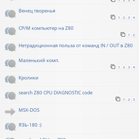
1
2
3
4
Венец творенья
1
2
3
4
CP/M компьютер на Z80
1
2
Нетрадиционная польза от команд IN / OUT в Z80
Маленький комп.
1
2
3
4
Кролики
search Z80 CPU DIAGNOSTIC code
1
2
3
MSX-DOS
ЯЗЬ-180 :)