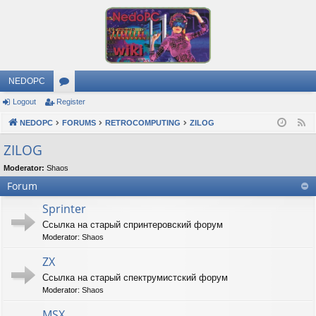
NEDOPC
Logout
Register
or
NEDOPC
u
FORUMS
RETROCOMPUTING
ZILOG
F
e
m
ZILOG
e
s
Moderator:
Shaos
d
Forum
Sprinter
Ссылка на старый спринтеровский форум
Moderator:
Shaos
ZX
Ссылка на старый спектрумистский форум
Moderator:
Shaos
MSX