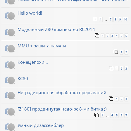
Hello world!
1
7
8
9
10
…
Модульный Z80 компьютер RC2014
1
2
3
4
5
6
MMU + защита памяти
1
2
Конец эпохи…
1
2
3
KC80
Нетрадиционная обработка прерываний
1
2
3
[Z180] продвинутая недо-pc 8-ми битка ;)
1
4
5
6
7
…
Умный дизассемблер