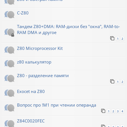
C-Z80
Тандем Z80+DMA: RAM-диски без "окна", RAM-to-
RAM DMA и другое
1
2
Z80 Microprocessor Kit
z80 калькулятор
Z80 - разделение памяти
1
2
Exocet на Z80
Вопрос про !M1 при чтении операнда
1
2
3
4
Z84C0020FEC