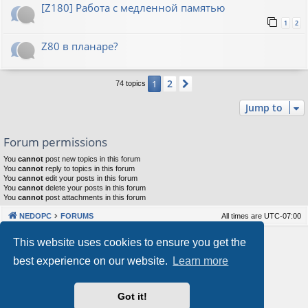
[Z180] Работа с медленной памятью
1
2
Z80 в планаре?
2
1
Next
74 topics
Jump to
Forum permissions
You
cannot
post new topics in this forum
You
cannot
reply to topics in this forum
You
cannot
edit your posts in this forum
You
cannot
delete your posts in this forum
You
cannot
post attachments in this forum
NEDOPC
FORUMS
All times are
UTC-07:00
Powered by
phpBB
® Forum Software © phpBB Limited
This website uses cookies to ensure you get the
Style by
Arty
&
halilesen
best experience on our website.
Learn more
Our VPS Hosting By RimuHosting
Got it!
This server is located in London data center