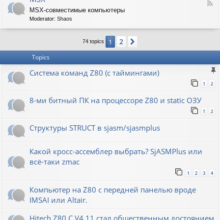
F
MSX-совместимые компьютеры
e
Moderator:
Shaos
e
d
-
2
1
Next
74 topics
M
S
Topics
X
Система команд Z80 (с таймингами)
1
2
8-ми битный ПК на процессоре Z80 и static ОЗУ
1
2
Структуры STRUCT в sjasm/sjasmplus
Какой кросс-ассемблер выбрать? SjASMPlus или
всё-таки zmac
1
2
3
4
Компьютер на Z80 с передней панелью вроде
IMSAI или Altair.
Hitech Z80 C V4.11 стал общественным достоянием