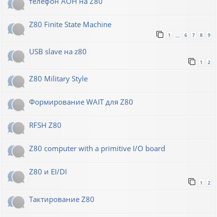
телефон АОН на Z80
Z80 Finite State Machine
1
6
7
8
9
…
USB slave на z80
1
2
Z80 Military Style
Формирование WAIT для Z80
RFSH Z80
Z80 computer with a primitive I/O board
Z80 и EI/DI
1
2
Тактирование Z80