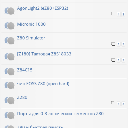
AgonLight2 (eZ80+ESP32)
1
2
Micronic 1000
Z80 Simulator
1
2
[Z180] Тактовая Z8S18033
1
2
Z84C15
чип FOSS Z80 (open hard)
Z280
1
2
Порты для 0-3 логических сегментов Z80
Z80 и быстрая память