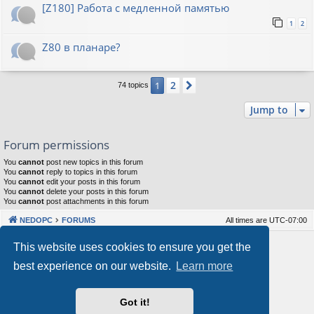
[Z180] Работа с медленной памятью
1
2
Z80 в планаре?
2
1
Next
74 topics
Jump to
Forum permissions
You
cannot
post new topics in this forum
You
cannot
reply to topics in this forum
You
cannot
edit your posts in this forum
You
cannot
delete your posts in this forum
You
cannot
post attachments in this forum
NEDOPC
FORUMS
All times are
UTC-07:00
Powered by
phpBB
® Forum Software © phpBB Limited
This website uses cookies to ensure you get the
Style by
Arty
&
halilesen
best experience on our website.
Learn more
Our VPS Hosting By RimuHosting
Got it!
This server is located in London data center