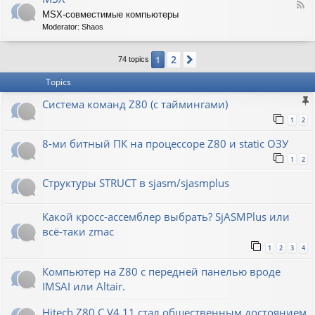
F
MSX-совместимые компьютеры
e
Moderator:
Shaos
e
d
-
2
1
Next
74 topics
M
S
Topics
X
Система команд Z80 (с таймингами)
1
2
8-ми битный ПК на процессоре Z80 и static ОЗУ
1
2
Структуры STRUCT в sjasm/sjasmplus
Какой кросс-ассемблер выбрать? SjASMPlus или
всё-таки zmac
1
2
3
4
Компьютер на Z80 с передней панелью вроде
IMSAI или Altair.
Hitech Z80 C V4.11 стал общественным достоянием