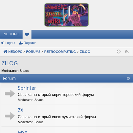
NEDOPC
Logout
Register
or
NEDOPC
u
FORUMS
RETROCOMPUTING
ZILOG
F
e
m
ZILOG
e
s
Moderator:
Shaos
d
Forum
Sprinter
Ссылка на старый спринтеровский форум
Moderator:
Shaos
ZX
Ссылка на старый спектрумистский форум
Moderator:
Shaos
MSX