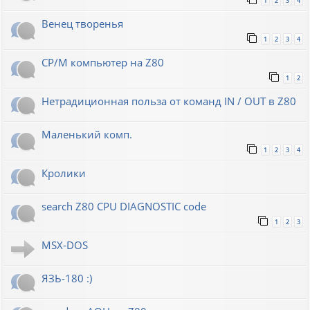
1
2
3
4
Венец творенья
1
2
3
4
CP/M компьютер на Z80
1
2
Нетрадиционная польза от команд IN / OUT в Z80
Маленький комп.
1
2
3
4
Кролики
search Z80 CPU DIAGNOSTIC code
1
2
3
MSX-DOS
ЯЗЬ-180 :)