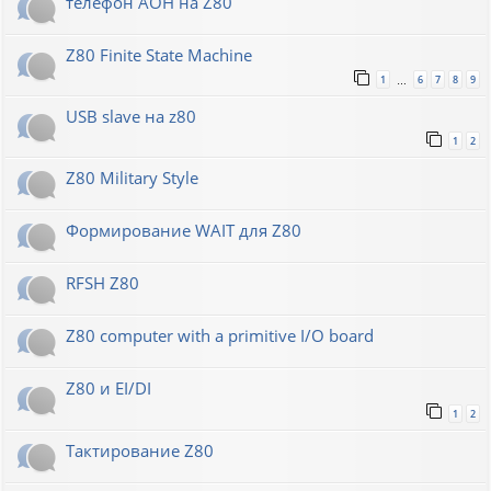
телефон АОН на Z80
Z80 Finite State Machine
1
6
7
8
9
…
USB slave на z80
1
2
Z80 Military Style
Формирование WAIT для Z80
RFSH Z80
Z80 computer with a primitive I/O board
Z80 и EI/DI
1
2
Тактирование Z80