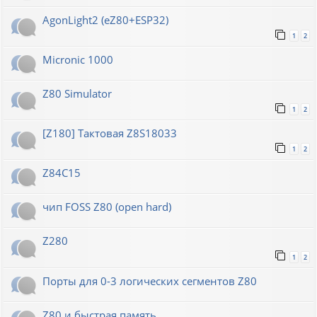
AgonLight2 (eZ80+ESP32)
1
2
Micronic 1000
Z80 Simulator
1
2
[Z180] Тактовая Z8S18033
1
2
Z84C15
чип FOSS Z80 (open hard)
Z280
1
2
Порты для 0-3 логических сегментов Z80
Z80 и быстрая память