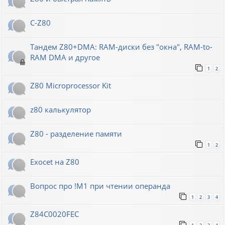
C-Z80
Тандем Z80+DMA: RAM-диски без "окна", RAM-to-
RAM DMA и другое
1
2
Z80 Microprocessor Kit
z80 калькулятор
Z80 - разделение памяти
1
2
Exocet на Z80
Вопрос про !M1 при чтении операнда
1
2
3
4
Z84C0020FEC