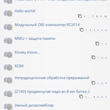
Hello world!
1
7
8
9
10
…
Модульный Z80 компьютер RC2014
1
2
3
4
5
6
MMU + защита памяти
1
2
Конец эпохи…
1
2
3
KC80
Нетрадиционная обработка прерываний
1
2
3
[Z180] продвинутая недо-pc 8-ми битка ;)
1
4
5
6
7
…
Умный дизассемблер