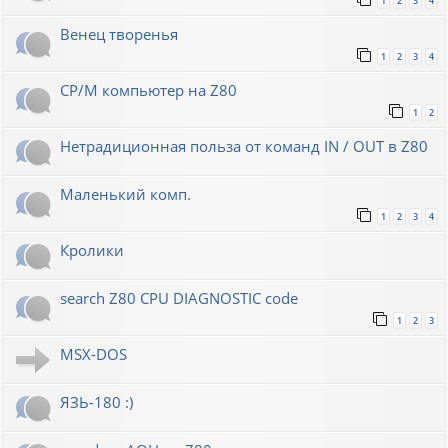
1
2
3
4
Венец творенья
1
2
3
4
CP/M компьютер на Z80
1
2
Нетрадиционная польза от команд IN / OUT в Z80
Маленький комп.
1
2
3
4
Кролики
search Z80 CPU DIAGNOSTIC code
1
2
3
MSX-DOS
ЯЗЬ-180 :)