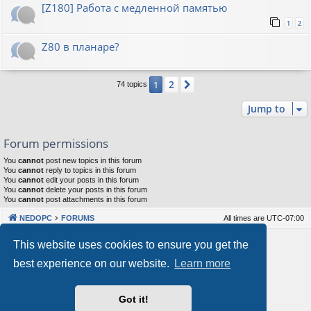
[Z180] Работа с медленной памятью
1
2
Z80 в планаре?
2
1
Next
74 topics
Jump to
Forum permissions
You
cannot
post new topics in this forum
You
cannot
reply to topics in this forum
You
cannot
edit your posts in this forum
You
cannot
delete your posts in this forum
You
cannot
post attachments in this forum
NEDOPC
FORUMS
All times are
UTC-07:00
Powered by
phpBB
® Forum Software © phpBB Limited
This website uses cookies to ensure you get the
Style by
Arty
&
halilesen
best experience on our website.
Learn more
Our VPS Hosting By RimuHosting
Got it!
This server is located in London data center