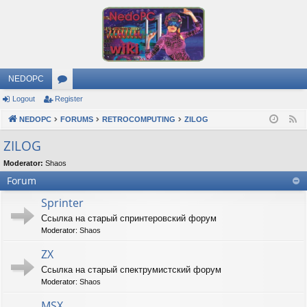
NEDOPC
Logout
Register
or
NEDOPC
u
FORUMS
RETROCOMPUTING
ZILOG
F
e
m
ZILOG
e
s
Moderator:
Shaos
d
Forum
Sprinter
Ссылка на старый спринтеровский форум
Moderator:
Shaos
ZX
Ссылка на старый спектрумистский форум
Moderator:
Shaos
MSX