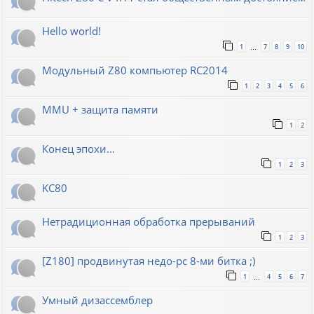
Hello world!
1
7
8
9
10
…
Модульный Z80 компьютер RC2014
1
2
3
4
5
6
MMU + защита памяти
1
2
Конец эпохи…
1
2
3
KC80
Нетрадиционная обработка прерываний
1
2
3
[Z180] продвинутая недо-pc 8-ми битка ;)
1
4
5
6
7
…
Умный дизассемблер