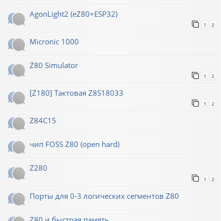
AgonLight2 (eZ80+ESP32)
1
2
Micronic 1000
Z80 Simulator
1
2
[Z180] Тактовая Z8S18033
1
2
Z84C15
чип FOSS Z80 (open hard)
Z280
1
2
Порты для 0-3 логических сегментов Z80
Z80 и быстрая память