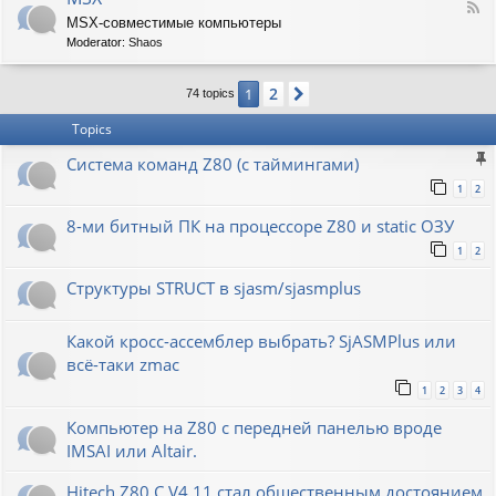
F
MSX-совместимые компьютеры
e
Moderator:
Shaos
e
d
-
2
1
Next
74 topics
M
S
Topics
X
Система команд Z80 (с таймингами)
1
2
8-ми битный ПК на процессоре Z80 и static ОЗУ
1
2
Структуры STRUCT в sjasm/sjasmplus
Какой кросс-ассемблер выбрать? SjASMPlus или
всё-таки zmac
1
2
3
4
Компьютер на Z80 с передней панелью вроде
IMSAI или Altair.
Hitech Z80 C V4.11 стал общественным достоянием