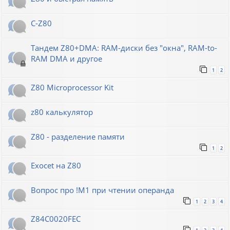
C-Z80
Тандем Z80+DMA: RAM-диски без "окна", RAM-to-
RAM DMA и другое
1
2
Z80 Microprocessor Kit
z80 калькулятор
Z80 - разделение памяти
1
2
Exocet на Z80
Вопрос про !M1 при чтении операнда
1
2
3
4
Z84C0020FEC