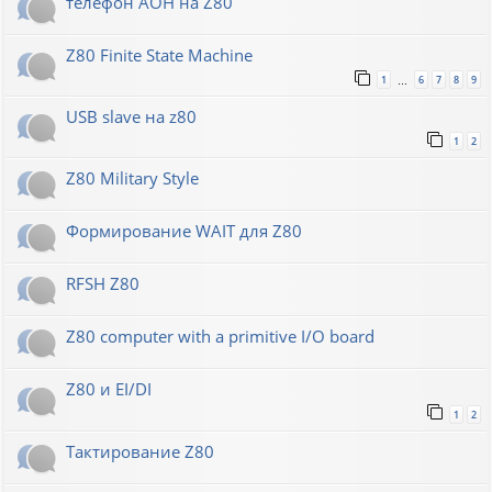
телефон АОН на Z80
Z80 Finite State Machine
1
6
7
8
9
…
USB slave на z80
1
2
Z80 Military Style
Формирование WAIT для Z80
RFSH Z80
Z80 computer with a primitive I/O board
Z80 и EI/DI
1
2
Тактирование Z80