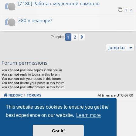
[Z180] Работа с медленной памятью
1
2
Z80 в планаре?
2
1
Next
74 topics
Jump to
Forum permissions
You
cannot
post new topics in this forum
You
cannot
reply to topics in this forum
You
cannot
edit your posts in this forum
You
cannot
delete your posts in this forum
You
cannot
post attachments in this forum
NEDOPC
FORUMS
All times are
UTC-07:00
Powered by
phpBB
® Forum Software © phpBB Limited
This website uses cookies to ensure you get the
Style by
Arty
&
halilesen
best experience on our website.
Learn more
Our VPS Hosting By RimuHosting
Got it!
This server is located in London data center