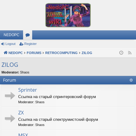
NEDOPC
Logout
Register
or
NEDOPC
u
FORUMS
RETROCOMPUTING
ZILOG
F
e
m
ZILOG
e
s
Moderator:
Shaos
d
Forum
Sprinter
Ссылка на старый спринтеровский форум
Moderator:
Shaos
ZX
Ссылка на старый спектрумистский форум
Moderator:
Shaos
MSX