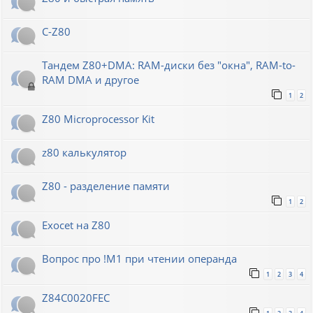
C-Z80
Тандем Z80+DMA: RAM-диски без "окна", RAM-to-
RAM DMA и другое
1
2
Z80 Microprocessor Kit
z80 калькулятор
Z80 - разделение памяти
1
2
Exocet на Z80
Вопрос про !M1 при чтении операнда
1
2
3
4
Z84C0020FEC