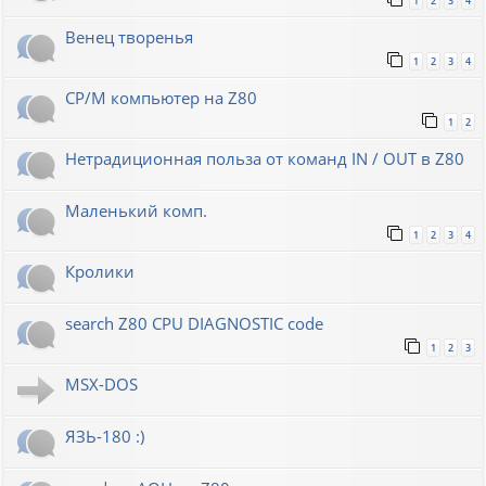
1
2
3
4
Венец творенья
1
2
3
4
CP/M компьютер на Z80
1
2
Нетрадиционная польза от команд IN / OUT в Z80
Маленький комп.
1
2
3
4
Кролики
search Z80 CPU DIAGNOSTIC code
1
2
3
MSX-DOS
ЯЗЬ-180 :)