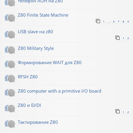
телефон АОН на Z80
Z80 Finite State Machine
1
6
7
8
9
…
USB slave на z80
1
2
Z80 Military Style
Формирование WAIT для Z80
RFSH Z80
Z80 computer with a primitive I/O board
Z80 и EI/DI
1
2
Тактирование Z80