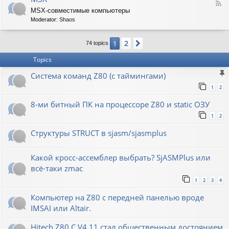
F
MSX-совместимые компьютеры
e
Moderator:
Shaos
e
d
-
2
1
Next
74 topics
M
S
Topics
X
Система команд Z80 (с таймингами)
1
2
8-ми битный ПК на процессоре Z80 и static ОЗУ
1
2
Структуры STRUCT в sjasm/sjasmplus
Какой кросс-ассемблер выбрать? SjASMPlus или
всё-таки zmac
1
2
3
4
Компьютер на Z80 с передней панелью вроде
IMSAI или Altair.
Hitech Z80 C V4.11 стал общественным достоянием