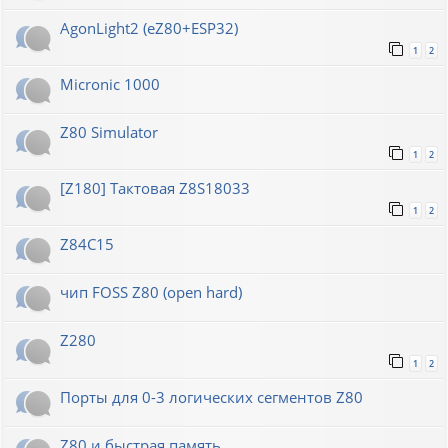
AgonLight2 (eZ80+ESP32)
1
2
Micronic 1000
Z80 Simulator
1
2
[Z180] Тактовая Z8S18033
1
2
Z84C15
чип FOSS Z80 (open hard)
Z280
1
2
Порты для 0-3 логических сегментов Z80
Z80 и быстрая память