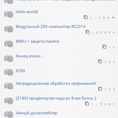
Hello world!
1
7
8
9
10
…
Модульный Z80 компьютер RC2014
1
2
3
4
5
6
MMU + защита памяти
1
2
Конец эпохи…
1
2
3
KC80
Нетрадиционная обработка прерываний
1
2
3
[Z180] продвинутая недо-pc 8-ми битка ;)
1
4
5
6
7
…
Умный дизассемблер