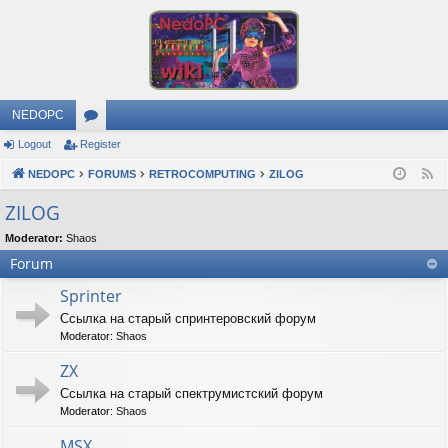
NEDOPC
Logout
Register
or
NEDOPC
u
FORUMS
RETROCOMPUTING
ZILOG
F
e
m
ZILOG
e
s
Moderator:
Shaos
d
Forum
Sprinter
Ссылка на старый спринтеровский форум
Moderator:
Shaos
ZX
Ссылка на старый спектрумистский форум
Moderator:
Shaos
MSX