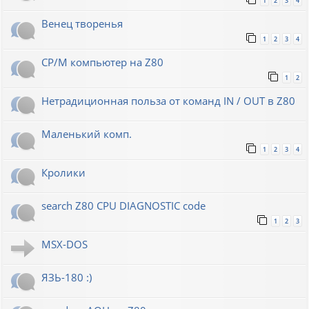
1
2
3
4
Венец творенья
1
2
3
4
CP/M компьютер на Z80
1
2
Нетрадиционная польза от команд IN / OUT в Z80
Маленький комп.
1
2
3
4
Кролики
search Z80 CPU DIAGNOSTIC code
1
2
3
MSX-DOS
ЯЗЬ-180 :)