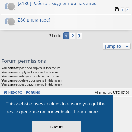
[Z180] Работа с медленной памятью
1
2
Z80 в планаре?
2
1
Next
74 topics
Jump to
Forum permissions
You
cannot
post new topics in this forum
You
cannot
reply to topics in this forum
You
cannot
edit your posts in this forum
You
cannot
delete your posts in this forum
You
cannot
post attachments in this forum
NEDOPC
FORUMS
All times are
UTC-07:00
Powered by
phpBB
® Forum Software © phpBB Limited
This website uses cookies to ensure you get the
Style by
Arty
&
halilesen
best experience on our website.
Learn more
Our VPS Hosting By RimuHosting
Got it!
This server is located in London data center