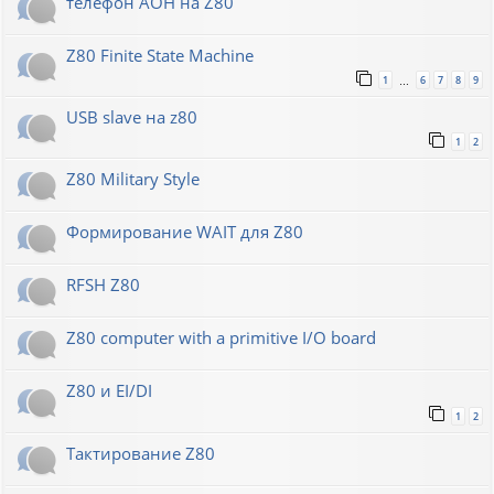
телефон АОН на Z80
Z80 Finite State Machine
1
6
7
8
9
…
USB slave на z80
1
2
Z80 Military Style
Формирование WAIT для Z80
RFSH Z80
Z80 computer with a primitive I/O board
Z80 и EI/DI
1
2
Тактирование Z80