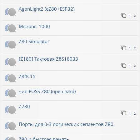
AgonLight2 (eZ80+ESP32)
1
2
Micronic 1000
Z80 Simulator
1
2
[Z180] Тактовая Z8S18033
1
2
Z84C15
чип FOSS Z80 (open hard)
Z280
1
2
Порты для 0-3 логических сегментов Z80
Z80 и быстрая память