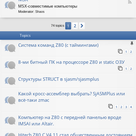
F
MSX-совместимые компьютеры
e
Moderator:
Shaos
e
d
-
2
1
Next
74 topics
M
S
Topics
X
Система команд Z80 (с таймингами)
1
2
8-ми битный ПК на процессоре Z80 и static ОЗУ
1
2
Структуры STRUCT в sjasm/sjasmplus
Какой кросс-ассемблер выбрать? SjASMPlus или
всё-таки zmac
1
2
3
4
Компьютер на Z80 с передней панелью вроде
IMSAI или Altair.
Hitech Z80 C V4.11 стал общественным достоянием