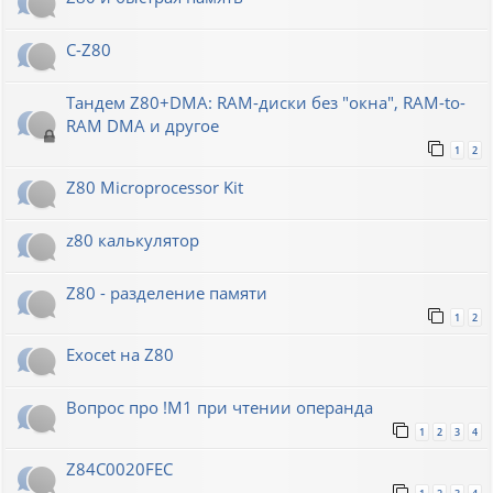
C-Z80
Тандем Z80+DMA: RAM-диски без "окна", RAM-to-
RAM DMA и другое
1
2
Z80 Microprocessor Kit
z80 калькулятор
Z80 - разделение памяти
1
2
Exocet на Z80
Вопрос про !M1 при чтении операнда
1
2
3
4
Z84C0020FEC