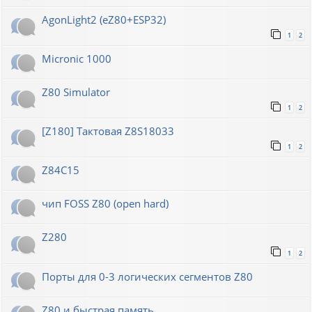
AgonLight2 (eZ80+ESP32)
1
2
Micronic 1000
Z80 Simulator
1
2
[Z180] Тактовая Z8S18033
1
2
Z84C15
чип FOSS Z80 (open hard)
Z280
1
2
Порты для 0-3 логических сегментов Z80
Z80 и быстрая память