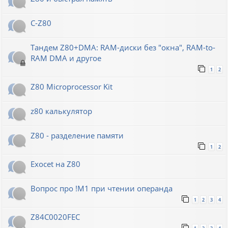
C-Z80
Тандем Z80+DMA: RAM-диски без "окна", RAM-to-
RAM DMA и другое
1
2
Z80 Microprocessor Kit
z80 калькулятор
Z80 - разделение памяти
1
2
Exocet на Z80
Вопрос про !M1 при чтении операнда
1
2
3
4
Z84C0020FEC