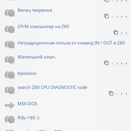
1
2
3
4
Венец творенья
1
2
3
4
CP/M компьютер на Z80
1
2
Нетрадиционная польза от команд IN / OUT в Z80
Маленький комп.
1
2
3
4
Кролики
search Z80 CPU DIAGNOSTIC code
1
2
3
MSX-DOS
ЯЗЬ-180 :)