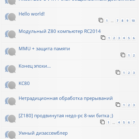
Hello world!
1
7
8
9
10
…
Модульный Z80 компьютер RC2014
1
2
3
4
5
6
MMU + защита памяти
1
2
Конец эпохи…
1
2
3
KC80
Нетрадиционная обработка прерываний
1
2
3
[Z180] продвинутая недо-pc 8-ми битка ;)
1
4
5
6
7
…
Умный дизассемблер