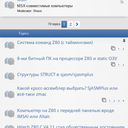
F
MSX-совместимые компьютеры
e
Moderator:
Shaos
e
d
-
2
1
Next
74 topics
M
S
Topics
X
Система команд Z80 (с таймингами)
1
2
8-ми битный ПК на процессоре Z80 и static ОЗУ
1
2
Структуры STRUCT в sjasm/sjasmplus
Какой кросс-ассемблер выбрать? SjASMPlus или
всё-таки zmac
1
2
3
4
Компьютер на Z80 с передней панелью вроде
IMSAI или Altair.
Hitech Z80 C V4.11 стал общественным достоянием