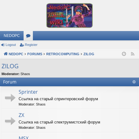
NEDOPC
Logout
Register
or
NEDOPC
u
FORUMS
RETROCOMPUTING
ZILOG
F
e
m
ZILOG
e
s
Moderator:
Shaos
d
Forum
Sprinter
Ссылка на старый спринтеровский форум
Moderator:
Shaos
ZX
Ссылка на старый спектрумистский форум
Moderator:
Shaos
MSX