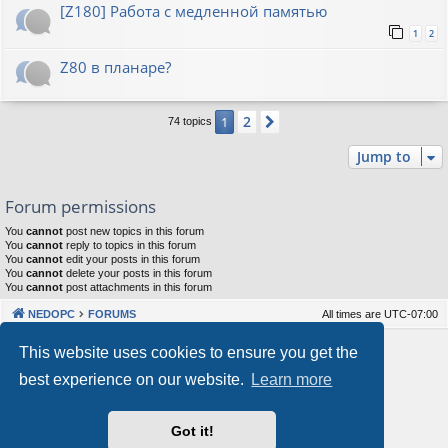
[Z180] Работа с медленной памятью
1
2
Z80 в планаре?
2
1
Next
74 topics
Jump to
Forum permissions
You
cannot
post new topics in this forum
You
cannot
reply to topics in this forum
You
cannot
edit your posts in this forum
You
cannot
delete your posts in this forum
You
cannot
post attachments in this forum
NEDOPC
FORUMS
All times are
UTC-07:00
Powered by
phpBB
® Forum Software © phpBB Limited
This website uses cookies to ensure you get the
Style by
Arty
&
halilesen
best experience on our website.
Learn more
Our VPS Hosting By RimuHosting
Got it!
This server is located in London data center