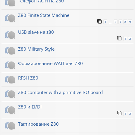
телефон АОН на Z80
Z80 Finite State Machine
1
6
7
8
9
…
USB slave на z80
1
2
Z80 Military Style
Формирование WAIT для Z80
RFSH Z80
Z80 computer with a primitive I/O board
Z80 и EI/DI
1
2
Тактирование Z80