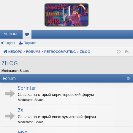
NEDOPC
Logout
Register
or
NEDOPC
u
FORUMS
RETROCOMPUTING
ZILOG
F
e
m
ZILOG
e
s
Moderator:
Shaos
d
Forum
Sprinter
Ссылка на старый спринтеровский форум
Moderator:
Shaos
ZX
Ссылка на старый спектрумистский форум
Moderator:
Shaos
MSX