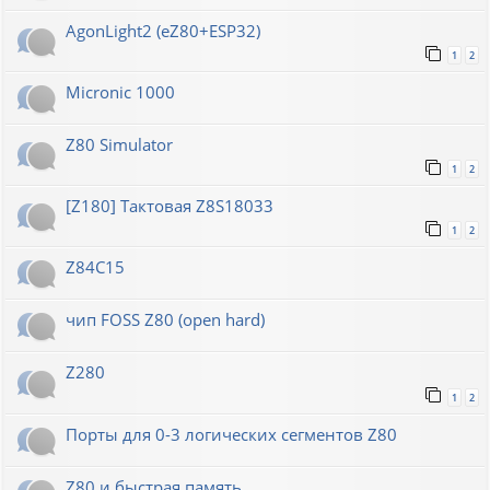
AgonLight2 (eZ80+ESP32)
1
2
Micronic 1000
Z80 Simulator
1
2
[Z180] Тактовая Z8S18033
1
2
Z84C15
чип FOSS Z80 (open hard)
Z280
1
2
Порты для 0-3 логических сегментов Z80
Z80 и быстрая память