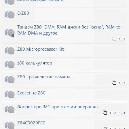
C-Z80
Тандем Z80+DMA: RAM-диски без "окна", RAM-to-
RAM DMA и другое
1
2
Z80 Microprocessor Kit
z80 калькулятор
Z80 - разделение памяти
1
2
Exocet на Z80
Вопрос про !M1 при чтении операнда
1
2
3
4
Z84C0020FEC