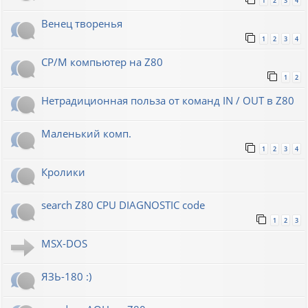
1
2
3
4
Венец творенья
1
2
3
4
CP/M компьютер на Z80
1
2
Нетрадиционная польза от команд IN / OUT в Z80
Маленький комп.
1
2
3
4
Кролики
search Z80 CPU DIAGNOSTIC code
1
2
3
MSX-DOS
ЯЗЬ-180 :)