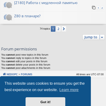
[Z180] Работа с медленной памятью
1
2
Z80 в планаре?
2
1
Next
74 topics
Jump to
Forum permissions
You
cannot
post new topics in this forum
You
cannot
reply to topics in this forum
You
cannot
edit your posts in this forum
You
cannot
delete your posts in this forum
You
cannot
post attachments in this forum
NEDOPC
FORUMS
All times are
UTC-07:00
Powered by
phpBB
® Forum Software © phpBB Limited
This website uses cookies to ensure you get the
Style by
Arty
&
halilesen
best experience on our website.
Learn more
Our VPS Hosting By RimuHosting
Got it!
This server is located in London data center