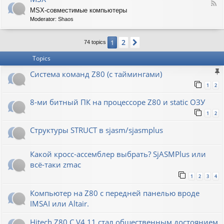
F
MSX-совместимые компьютеры
e
Moderator:
Shaos
e
d
-
2
1
Next
74 topics
M
S
Topics
X
Система команд Z80 (с таймингами)
1
2
8-ми битный ПК на процессоре Z80 и static ОЗУ
1
2
Структуры STRUCT в sjasm/sjasmplus
Какой кросс-ассемблер выбрать? SjASMPlus или
всё-таки zmac
1
2
3
4
Компьютер на Z80 с передней панелью вроде
IMSAI или Altair.
Hitech Z80 C V4.11 стал общественным достоянием