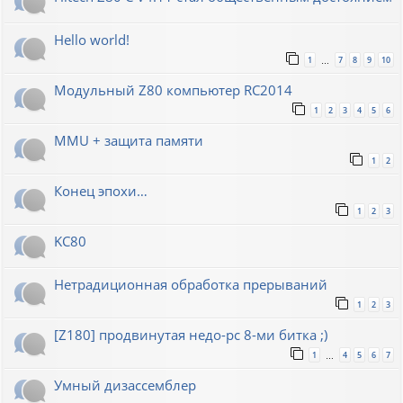
Hello world!
1
7
8
9
10
…
Модульный Z80 компьютер RC2014
1
2
3
4
5
6
MMU + защита памяти
1
2
Конец эпохи…
1
2
3
KC80
Нетрадиционная обработка прерываний
1
2
3
[Z180] продвинутая недо-pc 8-ми битка ;)
1
4
5
6
7
…
Умный дизассемблер