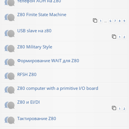
телефон АОН на Z80
Z80 Finite State Machine
1
6
7
8
9
…
USB slave на z80
1
2
Z80 Military Style
Формирование WAIT для Z80
RFSH Z80
Z80 computer with a primitive I/O board
Z80 и EI/DI
1
2
Тактирование Z80