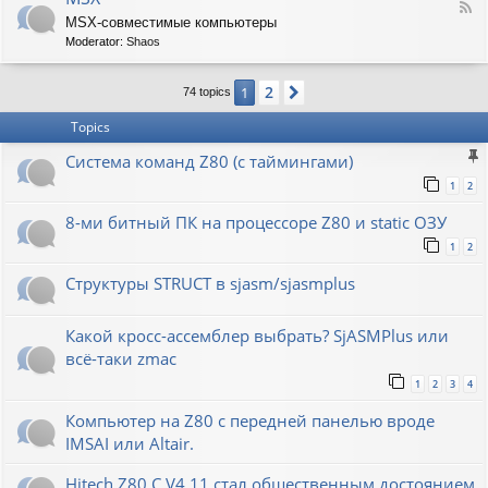
F
MSX-совместимые компьютеры
e
Moderator:
Shaos
e
d
-
2
1
Next
74 topics
M
S
Topics
X
Система команд Z80 (с таймингами)
1
2
8-ми битный ПК на процессоре Z80 и static ОЗУ
1
2
Структуры STRUCT в sjasm/sjasmplus
Какой кросс-ассемблер выбрать? SjASMPlus или
всё-таки zmac
1
2
3
4
Компьютер на Z80 с передней панелью вроде
IMSAI или Altair.
Hitech Z80 C V4.11 стал общественным достоянием