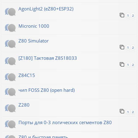
AgonLight2 (eZ80+ESP32)
1
2
Micronic 1000
Z80 Simulator
1
2
[Z180] Тактовая Z8S18033
1
2
Z84C15
чип FOSS Z80 (open hard)
Z280
1
2
Порты для 0-3 логических сегментов Z80
Z80 и быстрая память