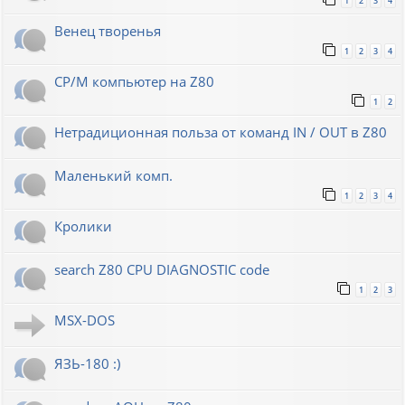
1
2
3
4
Венец творенья
1
2
3
4
CP/M компьютер на Z80
1
2
Нетрадиционная польза от команд IN / OUT в Z80
Маленький комп.
1
2
3
4
Кролики
search Z80 CPU DIAGNOSTIC code
1
2
3
MSX-DOS
ЯЗЬ-180 :)