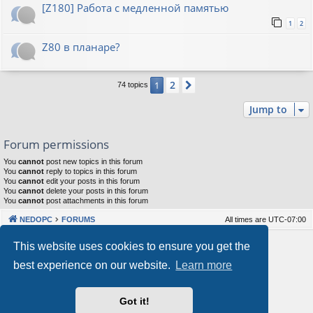
[Z180] Работа с медленной памятью
1
2
Z80 в планаре?
2
1
Next
74 topics
Jump to
Forum permissions
You
cannot
post new topics in this forum
You
cannot
reply to topics in this forum
You
cannot
edit your posts in this forum
You
cannot
delete your posts in this forum
You
cannot
post attachments in this forum
NEDOPC
FORUMS
All times are
UTC-07:00
Powered by
phpBB
® Forum Software © phpBB Limited
This website uses cookies to ensure you get the
Style by
Arty
&
halilesen
best experience on our website.
Learn more
Our VPS Hosting By RimuHosting
Got it!
This server is located in London data center