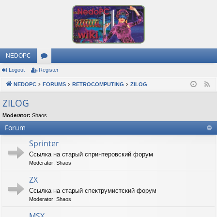
NEDOPC
Logout
Register
or
NEDOPC
u
FORUMS
RETROCOMPUTING
ZILOG
F
e
m
ZILOG
e
s
Moderator:
Shaos
d
Forum
Sprinter
Ссылка на старый спринтеровский форум
Moderator:
Shaos
ZX
Ссылка на старый спектрумистский форум
Moderator:
Shaos
MSX