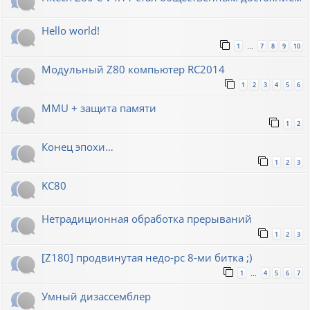
Hello world!
1
7
8
9
10
…
Модульный Z80 компьютер RC2014
1
2
3
4
5
6
MMU + защита памяти
1
2
Конец эпохи…
1
2
3
KC80
Нетрадиционная обработка прерываний
1
2
3
[Z180] продвинутая недо-pc 8-ми битка ;)
1
4
5
6
7
…
Умный дизассемблер