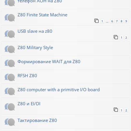
телефон АОН на Z80
Z80 Finite State Machine
1
6
7
8
9
…
USB slave на z80
1
2
Z80 Military Style
Формирование WAIT для Z80
RFSH Z80
Z80 computer with a primitive I/O board
Z80 и EI/DI
1
2
Тактирование Z80