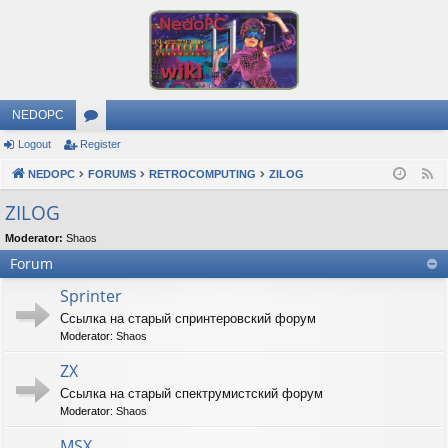
NEDOPC
Logout
Register
or
NEDOPC
u
FORUMS
RETROCOMPUTING
ZILOG
F
e
m
ZILOG
e
s
Moderator:
Shaos
d
Forum
Sprinter
Ссылка на старый спринтеровский форум
Moderator:
Shaos
ZX
Ссылка на старый спектрумистский форум
Moderator:
Shaos
MSX