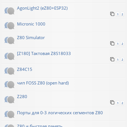
AgonLight2 (eZ80+ESP32)
1
2
Micronic 1000
Z80 Simulator
1
2
[Z180] Тактовая Z8S18033
1
2
Z84C15
чип FOSS Z80 (open hard)
Z280
1
2
Порты для 0-3 логических сегментов Z80
Z80 и быстрая память