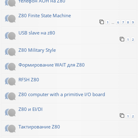
телефон АОН на Z80
Z80 Finite State Machine
1
6
7
8
9
…
USB slave на z80
1
2
Z80 Military Style
Формирование WAIT для Z80
RFSH Z80
Z80 computer with a primitive I/O board
Z80 и EI/DI
1
2
Тактирование Z80