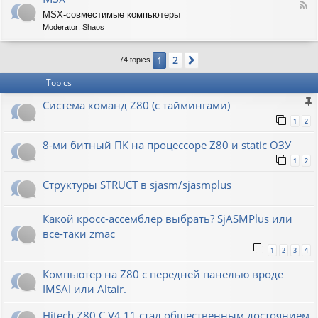
F
MSX-совместимые компьютеры
e
Moderator:
Shaos
e
d
-
2
1
Next
74 topics
M
S
Topics
X
Система команд Z80 (с таймингами)
1
2
8-ми битный ПК на процессоре Z80 и static ОЗУ
1
2
Структуры STRUCT в sjasm/sjasmplus
Какой кросс-ассемблер выбрать? SjASMPlus или
всё-таки zmac
1
2
3
4
Компьютер на Z80 с передней панелью вроде
IMSAI или Altair.
Hitech Z80 C V4.11 стал общественным достоянием