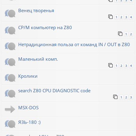
1
2
3
4
Венец творенья
1
2
3
4
CP/M компьютер на Z80
1
2
Нетрадиционная польза от команд IN / OUT в Z80
Маленький комп.
1
2
3
4
Кролики
search Z80 CPU DIAGNOSTIC code
1
2
3
MSX-DOS
ЯЗЬ-180 :)