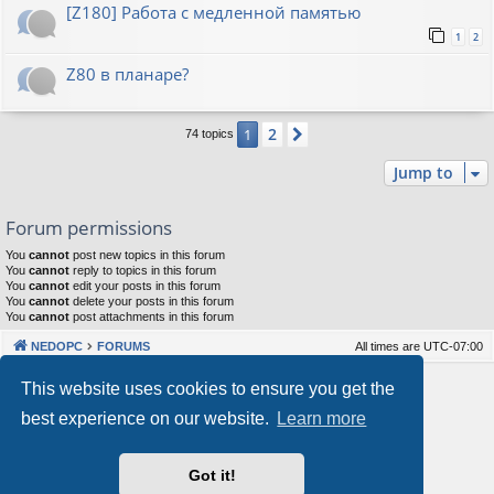
[Z180] Работа с медленной памятью
1
2
Z80 в планаре?
2
1
Next
74 topics
Jump to
Forum permissions
You
cannot
post new topics in this forum
You
cannot
reply to topics in this forum
You
cannot
edit your posts in this forum
You
cannot
delete your posts in this forum
You
cannot
post attachments in this forum
NEDOPC
FORUMS
All times are
UTC-07:00
Powered by
phpBB
® Forum Software © phpBB Limited
This website uses cookies to ensure you get the
Style by
Arty
&
halilesen
best experience on our website.
Learn more
Our VPS Hosting By RimuHosting
Got it!
This server is located in London data center