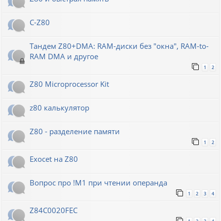
C-Z80
Тандем Z80+DMA: RAM-диски без "окна", RAM-to-
RAM DMA и другое
1
2
Z80 Microprocessor Kit
z80 калькулятор
Z80 - разделение памяти
1
2
Exocet на Z80
Вопрос про !M1 при чтении операнда
1
2
3
4
Z84C0020FEC