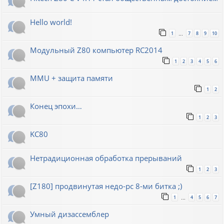
Hello world!
1
7
8
9
10
…
Модульный Z80 компьютер RC2014
1
2
3
4
5
6
MMU + защита памяти
1
2
Конец эпохи…
1
2
3
KC80
Нетрадиционная обработка прерываний
1
2
3
[Z180] продвинутая недо-pc 8-ми битка ;)
1
4
5
6
7
…
Умный дизассемблер