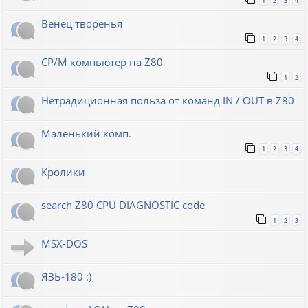
1
2
3
4
Венец творенья
1
2
3
4
CP/M компьютер на Z80
1
2
Нетрадиционная польза от команд IN / OUT в Z80
Маленький комп.
1
2
3
4
Кролики
search Z80 CPU DIAGNOSTIC code
1
2
3
MSX-DOS
ЯЗЬ-180 :)