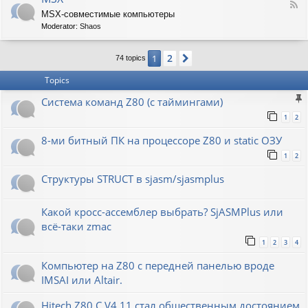
F
MSX-совместимые компьютеры
e
Moderator:
Shaos
e
d
-
2
1
Next
74 topics
M
S
Topics
X
Система команд Z80 (с таймингами)
1
2
8-ми битный ПК на процессоре Z80 и static ОЗУ
1
2
Структуры STRUCT в sjasm/sjasmplus
Какой кросс-ассемблер выбрать? SjASMPlus или
всё-таки zmac
1
2
3
4
Компьютер на Z80 с передней панелью вроде
IMSAI или Altair.
Hitech Z80 C V4.11 стал общественным достоянием