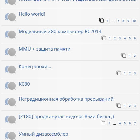
Hello world!
1
7
8
9
10
…
Модульный Z80 компьютер RC2014
1
2
3
4
5
6
MMU + защита памяти
1
2
Конец эпохи…
1
2
3
KC80
Нетрадиционная обработка прерываний
1
2
3
[Z180] продвинутая недо-pc 8-ми битка ;)
1
4
5
6
7
…
Умный дизассемблер