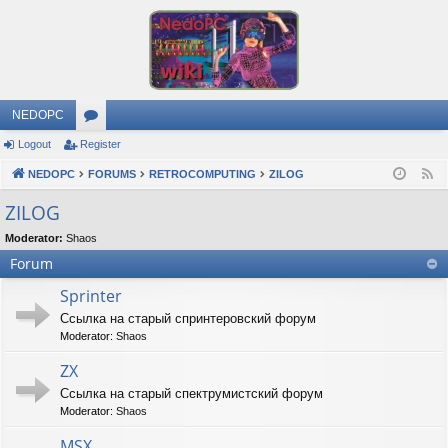
NEDOPC
Logout
Register
or
NEDOPC
u
FORUMS
RETROCOMPUTING
ZILOG
F
e
m
ZILOG
e
s
Moderator:
Shaos
d
Forum
Sprinter
Ссылка на старый спринтеровский форум
Moderator:
Shaos
ZX
Ссылка на старый спектрумистский форум
Moderator:
Shaos
MSX