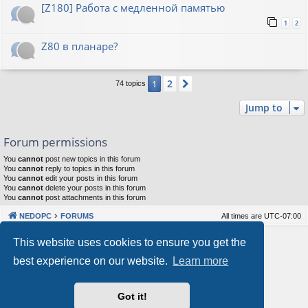
[Z180] Работа с медленной памятью
1
2
Z80 в планаре?
2
1
Next
74 topics
Jump to
Forum permissions
You
cannot
post new topics in this forum
You
cannot
reply to topics in this forum
You
cannot
edit your posts in this forum
You
cannot
delete your posts in this forum
You
cannot
post attachments in this forum
NEDOPC
FORUMS
All times are
UTC-07:00
Powered by
phpBB
® Forum Software © phpBB Limited
This website uses cookies to ensure you get the
Style by
Arty
&
halilesen
best experience on our website.
Learn more
Our VPS Hosting By RimuHosting
Got it!
This server is located in London data center