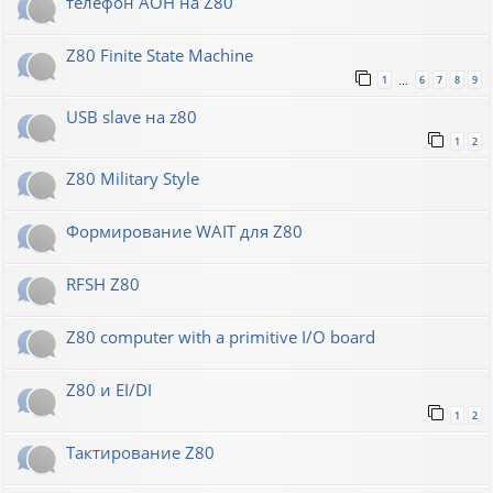
телефон АОН на Z80
Z80 Finite State Machine
1
6
7
8
9
…
USB slave на z80
1
2
Z80 Military Style
Формирование WAIT для Z80
RFSH Z80
Z80 computer with a primitive I/O board
Z80 и EI/DI
1
2
Тактирование Z80