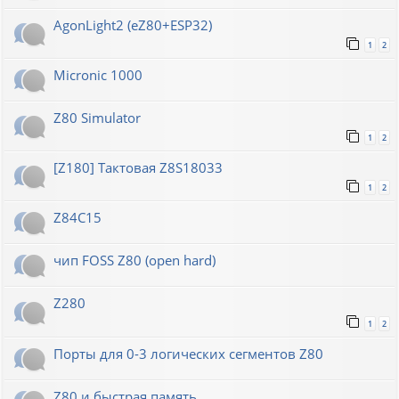
AgonLight2 (eZ80+ESP32)
1
2
Micronic 1000
Z80 Simulator
1
2
[Z180] Тактовая Z8S18033
1
2
Z84C15
чип FOSS Z80 (open hard)
Z280
1
2
Порты для 0-3 логических сегментов Z80
Z80 и быстрая память