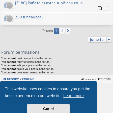
[Z180] Работа с медленной памятью
1
2
Z80 в планаре?
2
1
Next
74 topics
Jump to
Forum permissions
You
cannot
post new topics in this forum
You
cannot
reply to topics in this forum
You
cannot
edit your posts in this forum
You
cannot
delete your posts in this forum
You
cannot
post attachments in this forum
NEDOPC
FORUMS
All times are
UTC-07:00
Powered by
phpBB
® Forum Software © phpBB Limited
This website uses cookies to ensure you get the
Style by
Arty
&
halilesen
best experience on our website.
Learn more
Our VPS Hosting By RimuHosting
Got it!
This server is located in London data center