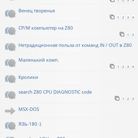
1
2
3
4
Венец творенья
1
2
3
4
CP/M компьютер на Z80
1
2
Нетрадиционная польза от команд IN / OUT в Z80
Маленький комп.
1
2
3
4
Кролики
search Z80 CPU DIAGNOSTIC code
1
2
3
MSX-DOS
ЯЗЬ-180 :)