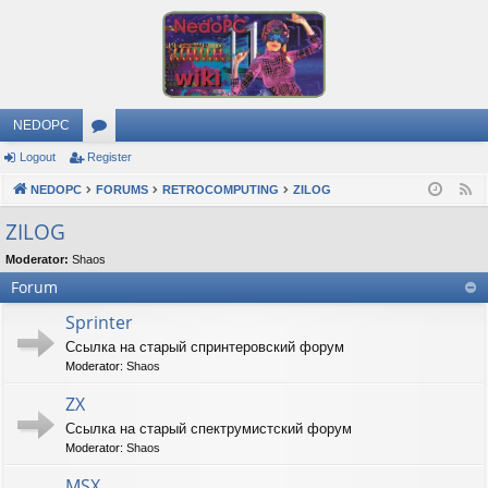
NEDOPC
Logout
Register
or
NEDOPC
u
FORUMS
RETROCOMPUTING
ZILOG
F
e
m
ZILOG
e
s
Moderator:
Shaos
d
Forum
Sprinter
Ссылка на старый спринтеровский форум
Moderator:
Shaos
ZX
Ссылка на старый спектрумистский форум
Moderator:
Shaos
MSX