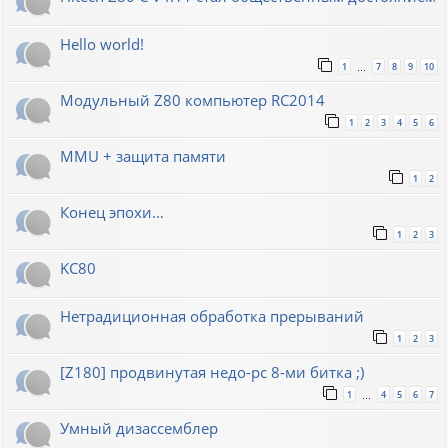
Hello world!
1
7
8
9
10
…
Модульный Z80 компьютер RC2014
1
2
3
4
5
6
MMU + защита памяти
1
2
Конец эпохи…
1
2
3
KC80
Нетрадиционная обработка прерываний
1
2
3
[Z180] продвинутая недо-pc 8-ми битка ;)
1
4
5
6
7
…
Умный дизассемблер