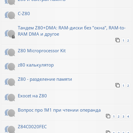
C-Z80
Тандем Z80+DMA: RAM-диски без "окна", RAM-to-
RAM DMA и другое
1
2
Z80 Microprocessor Kit
z80 калькулятор
Z80 - разделение памяти
1
2
Exocet на Z80
Вопрос про !M1 при чтении операнда
1
2
3
4
Z84C0020FEC