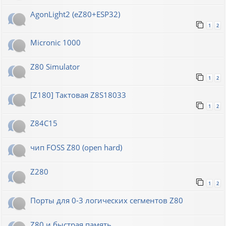
AgonLight2 (eZ80+ESP32)
1
2
Micronic 1000
Z80 Simulator
1
2
[Z180] Тактовая Z8S18033
1
2
Z84C15
чип FOSS Z80 (open hard)
Z280
1
2
Порты для 0-3 логических сегментов Z80
Z80 и быстрая память