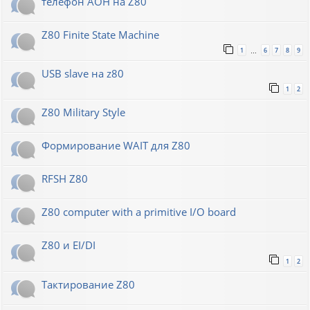
телефон АОН на Z80
Z80 Finite State Machine
1
6
7
8
9
…
USB slave на z80
1
2
Z80 Military Style
Формирование WAIT для Z80
RFSH Z80
Z80 computer with a primitive I/O board
Z80 и EI/DI
1
2
Тактирование Z80