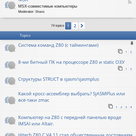
F
MSX-совместимые компьютеры
e
Moderator:
Shaos
e
d
-
2
1
Next
74 topics
M
S
Topics
X
Система команд Z80 (с таймингами)
1
2
8-ми битный ПК на процессоре Z80 и static ОЗУ
1
2
Структуры STRUCT в sjasm/sjasmplus
Какой кросс-ассемблер выбрать? SjASMPlus или
всё-таки zmac
1
2
3
4
Компьютер на Z80 с передней панелью вроде
IMSAI или Altair.
Hitech Z80 C V4.11 стал общественным достоянием