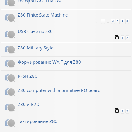
телефон АОН на Z80
Z80 Finite State Machine
1
6
7
8
9
…
USB slave на z80
1
2
Z80 Military Style
Формирование WAIT для Z80
RFSH Z80
Z80 computer with a primitive I/O board
Z80 и EI/DI
1
2
Тактирование Z80