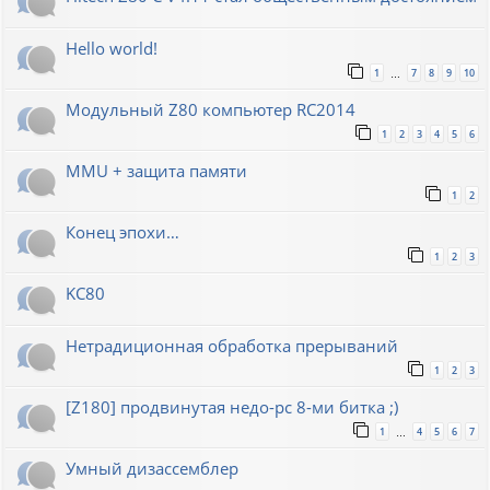
Hello world!
1
7
8
9
10
…
Модульный Z80 компьютер RC2014
1
2
3
4
5
6
MMU + защита памяти
1
2
Конец эпохи…
1
2
3
KC80
Нетрадиционная обработка прерываний
1
2
3
[Z180] продвинутая недо-pc 8-ми битка ;)
1
4
5
6
7
…
Умный дизассемблер