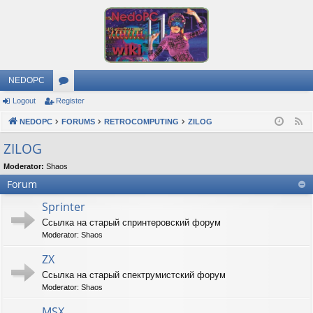
NEDOPC
Logout
Register
or
NEDOPC
u
FORUMS
RETROCOMPUTING
ZILOG
F
e
m
ZILOG
e
s
Moderator:
Shaos
d
Forum
Sprinter
Ссылка на старый спринтеровский форум
Moderator:
Shaos
ZX
Ссылка на старый спектрумистский форум
Moderator:
Shaos
MSX