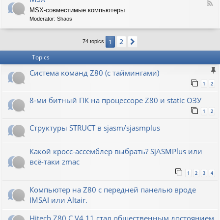
F
MSX-совместимые компьютеры
e
Moderator:
Shaos
e
d
-
2
1
Next
74 topics
M
S
Topics
X
Система команд Z80 (с таймингами)
1
2
8-ми битный ПК на процессоре Z80 и static ОЗУ
1
2
Структуры STRUCT в sjasm/sjasmplus
Какой кросс-ассемблер выбрать? SjASMPlus или
всё-таки zmac
1
2
3
4
Компьютер на Z80 с передней панелью вроде
IMSAI или Altair.
Hitech Z80 C V4.11 стал общественным достоянием