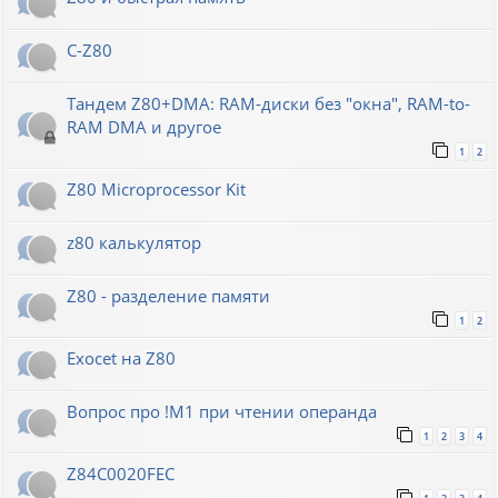
C-Z80
Тандем Z80+DMA: RAM-диски без "окна", RAM-to-
RAM DMA и другое
1
2
Z80 Microprocessor Kit
z80 калькулятор
Z80 - разделение памяти
1
2
Exocet на Z80
Вопрос про !M1 при чтении операнда
1
2
3
4
Z84C0020FEC