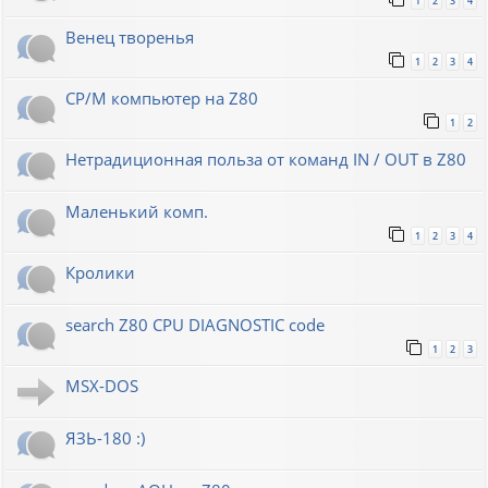
1
2
3
4
Венец творенья
1
2
3
4
CP/M компьютер на Z80
1
2
Нетрадиционная польза от команд IN / OUT в Z80
Маленький комп.
1
2
3
4
Кролики
search Z80 CPU DIAGNOSTIC code
1
2
3
MSX-DOS
ЯЗЬ-180 :)