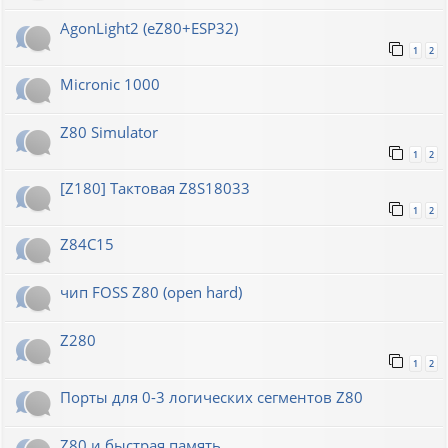
AgonLight2 (eZ80+ESP32)
1
2
Micronic 1000
Z80 Simulator
1
2
[Z180] Тактовая Z8S18033
1
2
Z84C15
чип FOSS Z80 (open hard)
Z280
1
2
Порты для 0-3 логических сегментов Z80
Z80 и быстрая память