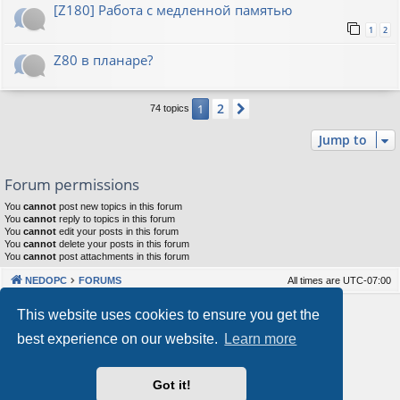
[Z180] Работа с медленной памятью
1
2
Z80 в планаре?
2
1
Next
74 topics
Jump to
Forum permissions
You
cannot
post new topics in this forum
You
cannot
reply to topics in this forum
You
cannot
edit your posts in this forum
You
cannot
delete your posts in this forum
You
cannot
post attachments in this forum
NEDOPC
FORUMS
All times are
UTC-07:00
Powered by
phpBB
® Forum Software © phpBB Limited
This website uses cookies to ensure you get the
Style by
Arty
&
halilesen
best experience on our website.
Learn more
Our VPS Hosting By RimuHosting
Got it!
This server is located in London data center