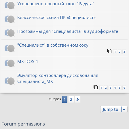
Усовершенствованый клон "Радуга"
Классическая схема ПК «Специалист»
Программы для "Специалиста" в аудиоформате
"Специалист" в собственном соку
1
2
3
MX-DOS 4
Эмулятор контроллера дисковода для
Специалиста_МХ
1
2
3
4
5
6
2
1
Next
71 topics
Jump to
Forum permissions