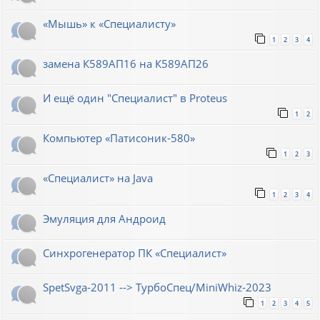
«Мышь» к «Специалисту»
1
2
3
4
замена К589АП16 на К589АП26
И ещё один "Специалист" в Proteus
1
2
Компьютер «Патисоник-580»
1
2
3
«Специалист» на Java
1
2
3
4
Эмуляция для Андроид
Синхрогенератор ПК «Специалист»
SpetSvga-2011 --> ТурбоСпец/MiniWhiz-2023
1
2
3
4
5