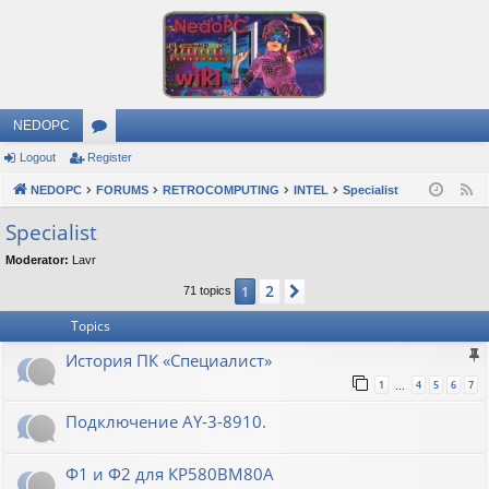
NEDOPC
Logout
Register
or
NEDOPC
u
FORUMS
RETROCOMPUTING
INTEL
Specialist
F
e
m
Specialist
e
s
Moderator:
Lavr
d
2
1
Next
71 topics
Topics
История ПК «Специалист»
1
4
5
6
7
…
Подключение AY-3-8910.
Ф1 и Ф2 для КР580ВМ80А