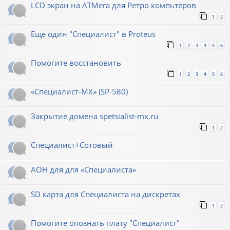
LCD экран на АТМега для Ретро компьтеров
1
2
Еще один "Специалист" в Proteus
1
2
3
4
5
6
Помогите восстановить
1
2
3
4
5
6
«Специалист-МХ» (SP-580)
Закрытие домена spetsialist-mx.ru
1
2
Специалист+Сотовый
АОН для для «Специалиста»
SD карта для Cпециалиста на дискретах
1
2
Помогите опознать плату "Специалист"