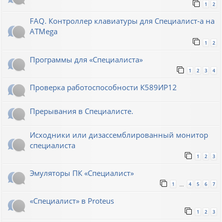
1
2
FAQ. Контроллер клавиатуры для Специалист-а на
ATMega
1
2
Программы для «Специалиста»
1
2
3
4
Проверка работоспособности К589ИР12
Прерывания в Специалисте.
Исходники или дизассемблированный монитор
специалиста
1
2
3
Эмуляторы ПК «Специалист»
1
4
5
6
7
…
«Специалист» в Proteus
1
2
3