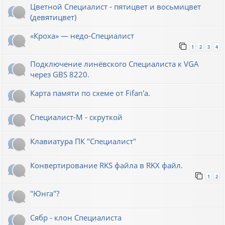
Цветной Специалист - пятицвет и восьмицвет
(девятицвет)
«Кроха» — недо-Специалист
1
2
3
4
Подключение линёвского Специалиста к VGA
через GBS 8220.
Карта памяти по схеме от Fifan'a.
Специалист-М - скруткой
Клавиатура ПК "Специалист"
Конвертирование RKS файла в RKX файл.
1
2
"Юнга"?
Сябр - клон Специалиста