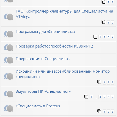
1
2
FAQ. Контроллер клавиатуры для Специалист-а на
ATMega
1
2
Программы для «Специалиста»
1
2
3
4
Проверка работоспособности К589ИР12
Прерывания в Специалисте.
Исходники или дизассемблированный монитор
специалиста
1
2
3
Эмуляторы ПК «Специалист»
1
4
5
6
7
…
«Специалист» в Proteus
1
2
3