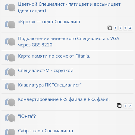
Цветной Специалист - пятицвет и восьмицвет
(девятицвет)
«Кроха» — недо-Специалист
1
2
3
4
Подключение линёвского Специалиста к VGA
через GBS 8220.
Карта памяти по схеме от Fifan'a.
Специалист-М - скруткой
Клавиатура ПК "Специалист"
Конвертирование RKS файла в RKX файл.
1
2
"Юнга"?
Сябр - клон Специалиста