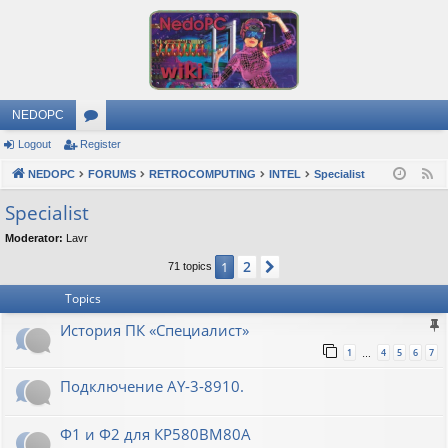
NEDOPC
Logout
Register
or
NEDOPC
u
FORUMS
RETROCOMPUTING
INTEL
Specialist
F
e
m
Specialist
e
s
Moderator:
Lavr
d
2
1
Next
71 topics
Topics
История ПК «Специалист»
1
4
5
6
7
…
Подключение AY-3-8910.
Ф1 и Ф2 для КР580ВМ80А