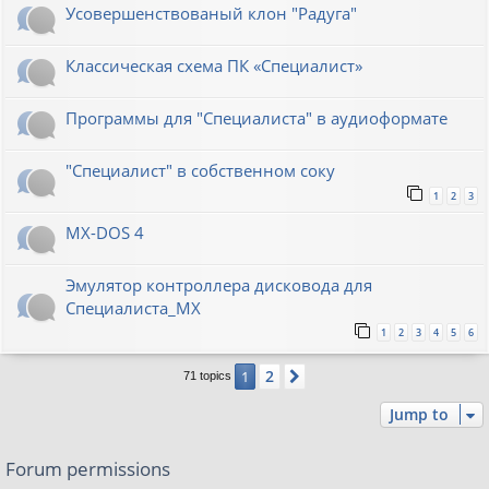
Усовершенствованый клон "Радуга"
Классическая схема ПК «Специалист»
Программы для "Специалиста" в аудиоформате
"Специалист" в собственном соку
1
2
3
MX-DOS 4
Эмулятор контроллера дисковода для
Специалиста_МХ
1
2
3
4
5
6
2
1
Next
71 topics
Jump to
Forum permissions