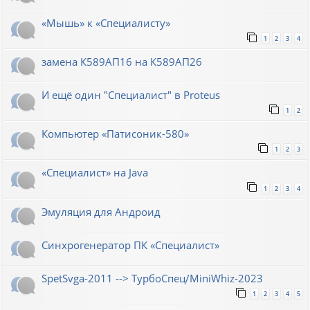
«Мышь» к «Специалисту»
1
2
3
4
замена К589АП16 на К589АП26
И ещё один "Специалист" в Proteus
1
2
Компьютер «Патисоник-580»
1
2
3
«Специалист» на Java
1
2
3
4
Эмуляция для Андроид
Синхрогенератор ПК «Специалист»
SpetSvga-2011 --> ТурбоСпец/MiniWhiz-2023
1
2
3
4
5