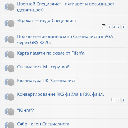
Цветной Специалист - пятицвет и восьмицвет
(девятицвет)
«Кроха» — недо-Специалист
1
2
3
4
Подключение линёвского Специалиста к VGA
через GBS 8220.
Карта памяти по схеме от Fifan'a.
Специалист-М - скруткой
Клавиатура ПК "Специалист"
Конвертирование RKS файла в RKX файл.
1
2
"Юнга"?
Сябр - клон Специалиста