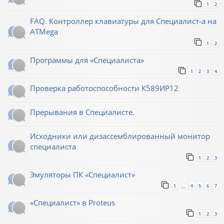
1
2
FAQ. Контроллер клавиатуры для Специалист-а на
ATMega
1
2
Программы для «Специалиста»
1
2
3
4
Проверка работоспособности К589ИР12
Прерывания в Специалисте.
Исходники или дизассемблированный монитор
специалиста
1
2
3
Эмуляторы ПК «Специалист»
1
4
5
6
7
…
«Специалист» в Proteus
1
2
3