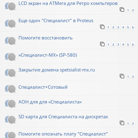
LCD экран на АТМега для Ретро компьтеров
1
2
Еще один "Специалист" в Proteus
1
2
3
4
5
6
Помогите восстановить
1
2
3
4
5
6
«Специалист-МХ» (SP-580)
Закрытие домена spetsialist-mx.ru
1
2
Специалист+Сотовый
АОН для для «Специалиста»
SD карта для Cпециалиста на дискретах
1
2
Помогите опознать плату "Специалист"