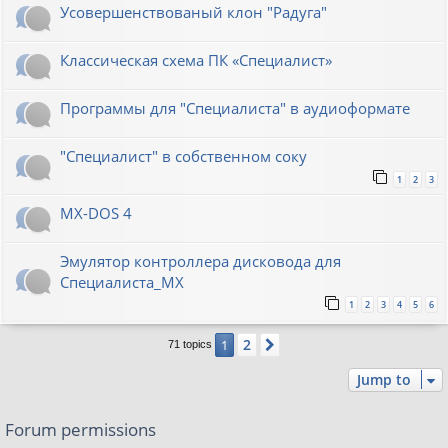
Усовершенствованый клон "Радуга"
Классическая схема ПК «Специалист»
Программы для "Специалиста" в аудиоформате
"Специалист" в собственном соку
1
2
3
MX-DOS 4
Эмулятор контроллера дисковода для
Специалиста_МХ
1
2
3
4
5
6
2
1
Next
71 topics
Jump to
Forum permissions