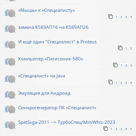
«Мышь» к «Специалисту»
1
2
3
4
замена К589АП16 на К589АП26
И ещё один "Специалист" в Proteus
1
2
Компьютер «Патисоник-580»
1
2
3
«Специалист» на Java
1
2
3
4
Эмуляция для Андроид
Синхрогенератор ПК «Специалист»
SpetSvga-2011 --> ТурбоСпец/MiniWhiz-2023
1
2
3
4
5