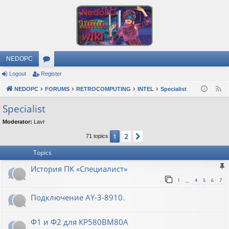
NEDOPC
Logout
Register
or
NEDOPC
u
FORUMS
RETROCOMPUTING
INTEL
Specialist
F
e
m
Specialist
e
s
Moderator:
Lavr
d
2
1
Next
71 topics
Topics
История ПК «Специалист»
1
4
5
6
7
…
Подключение AY-3-8910.
Ф1 и Ф2 для КР580ВМ80А