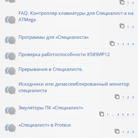
1
2
FAQ. Контроллер клавиатуры для Специалист-а на
ATMega
1
2
Программы для «Специалиста»
1
2
3
4
Проверка работоспособности К589ИР12
Прерывания в Специалисте.
Исходники или дизассемблированный монитор
специалиста
1
2
3
Эмуляторы ПК «Специалист»
1
4
5
6
7
…
«Специалист» в Proteus
1
2
3