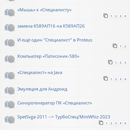
«Мышь» к «Специалисту»
1
2
3
4
замена К589АП16 на К589АП26
И ещё один "Специалист" в Proteus
1
2
Компьютер «Патисоник-580»
1
2
3
«Специалист» на Java
1
2
3
4
Эмуляция для Андроид
Синхрогенератор ПК «Специалист»
SpetSvga-2011 --> ТурбоСпец/MiniWhiz-2023
1
2
3
4
5