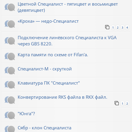
Цветной Специалист - пятицвет и восьмицвет
(девятицвет)
«Кроха» — недо-Специалист
1
2
3
4
Подключение линёвского Специалиста к VGA
через GBS 8220.
Карта памяти по схеме от Fifan'a.
Специалист-М - скруткой
Клавиатура ПК "Специалист"
Конвертирование RKS файла в RKX файл.
1
2
"Юнга"?
Сябр - клон Специалиста