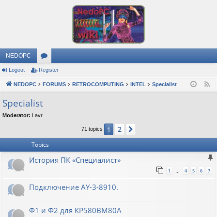
NEDOPC
Logout
Register
or
NEDOPC
u
FORUMS
RETROCOMPUTING
INTEL
Specialist
F
e
m
Specialist
e
s
Moderator:
Lavr
d
2
1
Next
71 topics
Topics
История ПК «Специалист»
1
4
5
6
7
…
Подключение AY-3-8910.
Ф1 и Ф2 для КР580ВМ80А