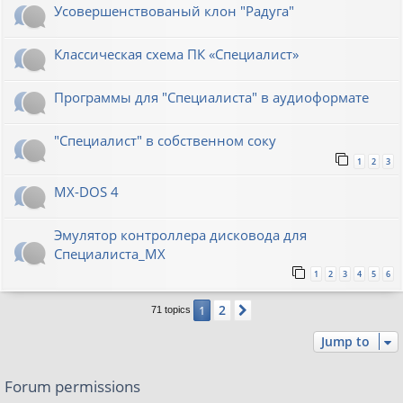
Усовершенствованый клон "Радуга"
Классическая схема ПК «Специалист»
Программы для "Специалиста" в аудиоформате
"Специалист" в собственном соку
1
2
3
MX-DOS 4
Эмулятор контроллера дисковода для
Специалиста_МХ
1
2
3
4
5
6
2
1
Next
71 topics
Jump to
Forum permissions