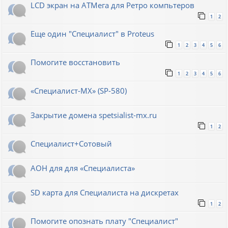
LCD экран на АТМега для Ретро компьтеров
1
2
Еще один "Специалист" в Proteus
1
2
3
4
5
6
Помогите восстановить
1
2
3
4
5
6
«Специалист-МХ» (SP-580)
Закрытие домена spetsialist-mx.ru
1
2
Специалист+Сотовый
АОН для для «Специалиста»
SD карта для Cпециалиста на дискретах
1
2
Помогите опознать плату "Специалист"