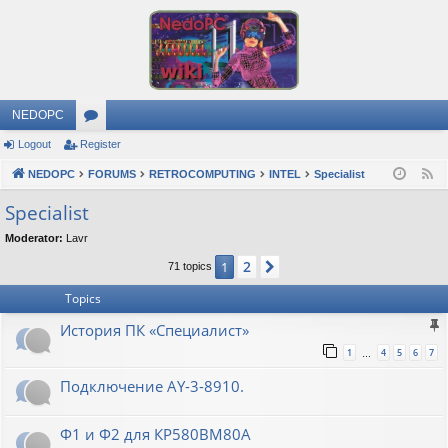
NEDOPC
Logout
Register
or
NEDOPC
u
FORUMS
RETROCOMPUTING
INTEL
Specialist
F
e
m
Specialist
e
s
Moderator:
Lavr
d
2
1
Next
71 topics
Topics
История ПК «Специалист»
1
4
5
6
7
…
Подключение AY-3-8910.
Ф1 и Ф2 для КР580ВМ80А