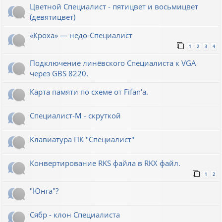
Цветной Специалист - пятицвет и восьмицвет
(девятицвет)
«Кроха» — недо-Специалист
1
2
3
4
Подключение линёвского Специалиста к VGA
через GBS 8220.
Карта памяти по схеме от Fifan'a.
Специалист-М - скруткой
Клавиатура ПК "Специалист"
Конвертирование RKS файла в RKX файл.
1
2
"Юнга"?
Сябр - клон Специалиста