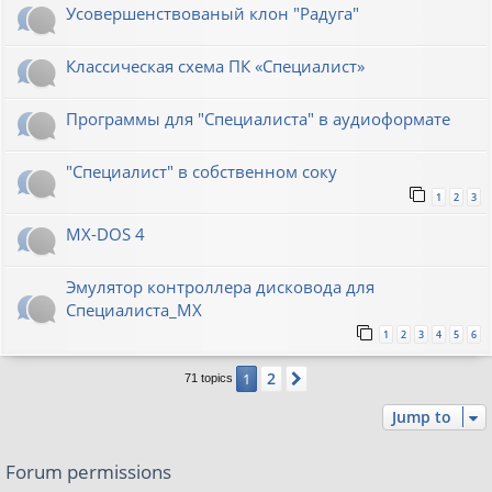
Усовершенствованый клон "Радуга"
Классическая схема ПК «Специалист»
Программы для "Специалиста" в аудиоформате
"Специалист" в собственном соку
1
2
3
MX-DOS 4
Эмулятор контроллера дисковода для
Специалиста_МХ
1
2
3
4
5
6
2
1
Next
71 topics
Jump to
Forum permissions