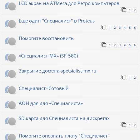
LCD экран на АТМега для Ретро компьтеров
1
2
Еще один "Специалист" в Proteus
1
2
3
4
5
6
Помогите восстановить
1
2
3
4
5
6
«Специалист-МХ» (SP-580)
Закрытие домена spetsialist-mx.ru
1
2
Специалист+Сотовый
АОН для для «Специалиста»
SD карта для Cпециалиста на дискретах
1
2
Помогите опознать плату "Специалист"