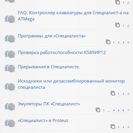
1
2
FAQ. Контроллер клавиатуры для Специалист-а на
ATMega
1
2
Программы для «Специалиста»
1
2
3
4
Проверка работоспособности К589ИР12
Прерывания в Специалисте.
Исходники или дизассемблированный монитор
специалиста
1
2
3
Эмуляторы ПК «Специалист»
1
4
5
6
7
…
«Специалист» в Proteus
1
2
3