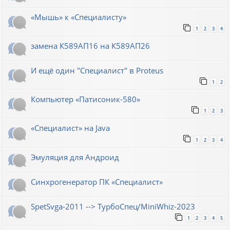
«Мышь» к «Специалисту»
1
2
3
4
замена К589АП16 на К589АП26
И ещё один "Специалист" в Proteus
1
2
Компьютер «Патисоник-580»
1
2
3
«Специалист» на Java
1
2
3
4
Эмуляция для Андроид
Синхрогенератор ПК «Специалист»
SpetSvga-2011 --> ТурбоСпец/MiniWhiz-2023
1
2
3
4
5