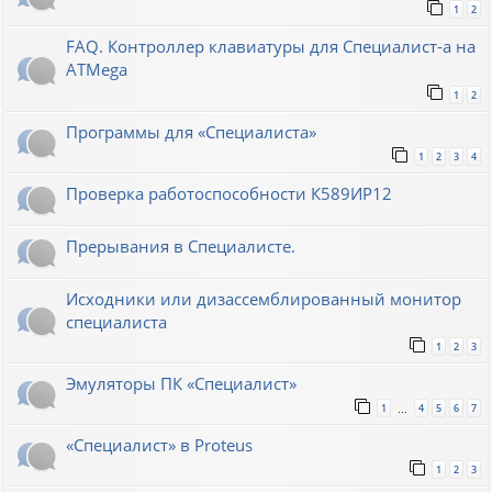
1
2
FAQ. Контроллер клавиатуры для Специалист-а на
ATMega
1
2
Программы для «Специалиста»
1
2
3
4
Проверка работоспособности К589ИР12
Прерывания в Специалисте.
Исходники или дизассемблированный монитор
специалиста
1
2
3
Эмуляторы ПК «Специалист»
1
4
5
6
7
…
«Специалист» в Proteus
1
2
3