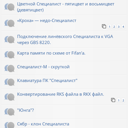
Цветной Специалист - пятицвет и восьмицвет
(девятицвет)
«Кроха» — недо-Специалист
1
2
3
4
Подключение линёвского Специалиста к VGA
через GBS 8220.
Карта памяти по схеме от Fifan'a.
Специалист-М - скруткой
Клавиатура ПК "Специалист"
Конвертирование RKS файла в RKX файл.
1
2
"Юнга"?
Сябр - клон Специалиста