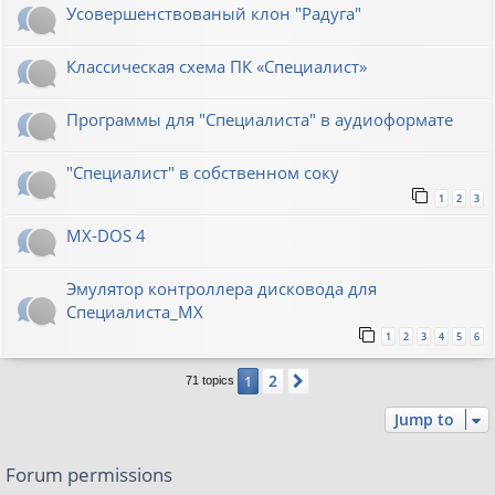
Усовершенствованый клон "Радуга"
Классическая схема ПК «Специалист»
Программы для "Специалиста" в аудиоформате
"Специалист" в собственном соку
1
2
3
MX-DOS 4
Эмулятор контроллера дисковода для
Специалиста_МХ
1
2
3
4
5
6
2
1
Next
71 topics
Jump to
Forum permissions