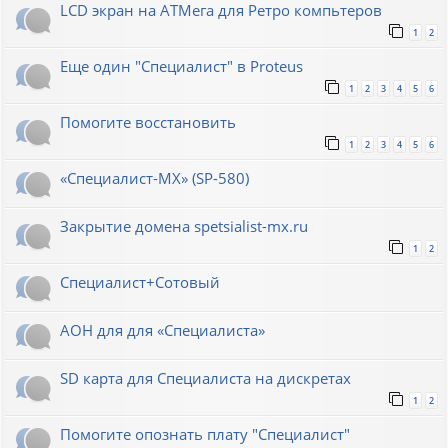
LCD экран на АТМега для Ретро компьтеров
1
2
Еще один "Специалист" в Proteus
1
2
3
4
5
6
Помогите восстановить
1
2
3
4
5
6
«Специалист-МХ» (SP-580)
Закрытие домена spetsialist-mx.ru
1
2
Специалист+Сотовый
АОН для для «Специалиста»
SD карта для Cпециалиста на дискретах
1
2
Помогите опознать плату "Специалист"