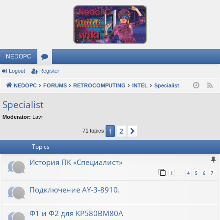
NEDOPC
Logout
Register
or
NEDOPC
u
FORUMS
RETROCOMPUTING
INTEL
Specialist
F
e
m
Specialist
e
s
Moderator:
Lavr
d
2
1
Next
71 topics
Topics
История ПК «Специалист»
1
4
5
6
7
…
Подключение AY-3-8910.
Ф1 и Ф2 для КР580ВМ80А