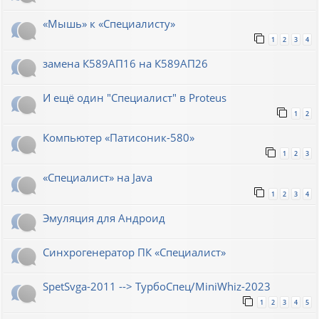
«Мышь» к «Специалисту»
1
2
3
4
замена К589АП16 на К589АП26
И ещё один "Специалист" в Proteus
1
2
Компьютер «Патисоник-580»
1
2
3
«Специалист» на Java
1
2
3
4
Эмуляция для Андроид
Синхрогенератор ПК «Специалист»
SpetSvga-2011 --> ТурбоСпец/MiniWhiz-2023
1
2
3
4
5