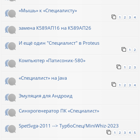
«Мышь» к «Специалисту»
1
2
3
4
замена К589АП16 на К589АП26
И ещё один "Специалист" в Proteus
1
2
Компьютер «Патисоник-580»
1
2
3
«Специалист» на Java
1
2
3
4
Эмуляция для Андроид
Синхрогенератор ПК «Специалист»
SpetSvga-2011 --> ТурбоСпец/MiniWhiz-2023
1
2
3
4
5