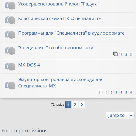
Усовершенствованый клон "Радуга"
Классическая схема ПК «Специалист»
Программы для "Специалиста" в аудиоформате
"Специалист" в собственном соку
1
2
3
MX-DOS 4
Эмулятор контроллера дисковода для
Специалиста_МХ
1
2
3
4
5
6
2
1
Next
71 topics
Jump to
Forum permissions