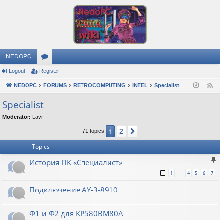
NEDOPC
Logout
Register
or
NEDOPC
u
FORUMS
RETROCOMPUTING
INTEL
Specialist
F
e
m
Specialist
e
s
Moderator:
Lavr
d
2
1
Next
71 topics
Topics
История ПК «Специалист»
1
4
5
6
7
…
Подключение AY-3-8910.
Ф1 и Ф2 для КР580ВМ80А