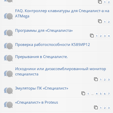
1
2
FAQ. Контроллер клавиатуры для Специалист-а на
ATMega
1
2
Программы для «Специалиста»
1
2
3
4
Проверка работоспособности К589ИР12
Прерывания в Специалисте.
Исходники или дизассемблированный монитор
специалиста
1
2
3
Эмуляторы ПК «Специалист»
1
4
5
6
7
…
«Специалист» в Proteus
1
2
3