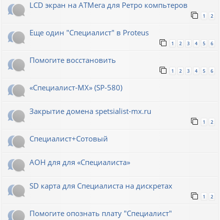
LCD экран на АТМега для Ретро компьтеров
1
2
Еще один "Специалист" в Proteus
1
2
3
4
5
6
Помогите восстановить
1
2
3
4
5
6
«Специалист-МХ» (SP-580)
Закрытие домена spetsialist-mx.ru
1
2
Специалист+Сотовый
АОН для для «Специалиста»
SD карта для Cпециалиста на дискретах
1
2
Помогите опознать плату "Специалист"