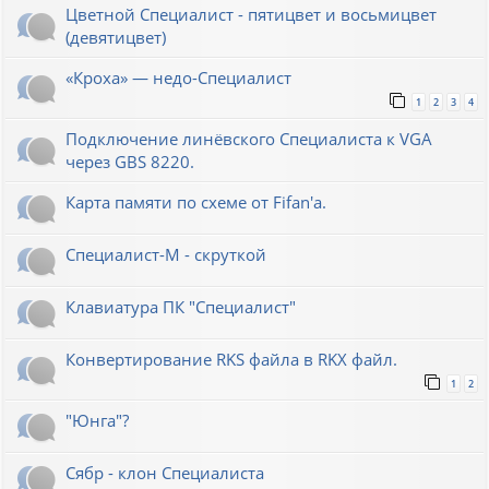
Цветной Специалист - пятицвет и восьмицвет
(девятицвет)
«Кроха» — недо-Специалист
1
2
3
4
Подключение линёвского Специалиста к VGA
через GBS 8220.
Карта памяти по схеме от Fifan'a.
Специалист-М - скруткой
Клавиатура ПК "Специалист"
Конвертирование RKS файла в RKX файл.
1
2
"Юнга"?
Сябр - клон Специалиста