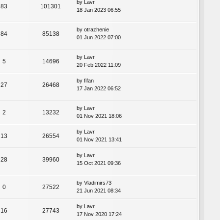
by
Lavr
83
101301
18 Jan 2023 06:55
by
otrazhenie
84
85138
01 Jun 2022 07:00
by
Lavr
5
14696
20 Feb 2022 11:09
by
fifan
27
26468
17 Jan 2022 06:52
by
Lavr
2
13232
01 Nov 2021 18:06
by
Lavr
13
26554
01 Nov 2021 13:41
by
Lavr
28
39960
15 Oct 2021 09:36
by
Vladimirs73
0
27522
21 Jun 2021 08:34
by
Lavr
16
27743
17 Nov 2020 17:24