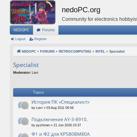
nedoPC.org
Community for electronics hobbyist
NEDOPC
Forums
Logout
Register
NEDOPC
FORUMS
RETROCOMPUTING
INTEL
Specialist
Specialist
Moderator:
Lavr
Topics
История ПК «Специалист»
by
Lavr
»
03 Aug 2011 06:56
Подключение AY-3-8910.
by
pyzhman
»
21 Jun 2026 23:37
Ф1 и Ф2 для КР580ВМ80А