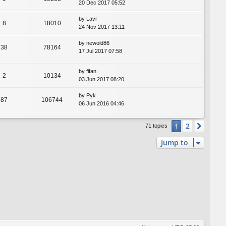
20 Dec 2017 05:52
by
Lavr
8
18010
24 Nov 2017 13:11
by
newold86
38
78164
17 Jul 2017 07:58
by
fifan
2
10134
03 Jun 2017 08:20
by
Pyk
87
106744
06 Jun 2016 04:46
2
1
Next
71 topics
Jump to