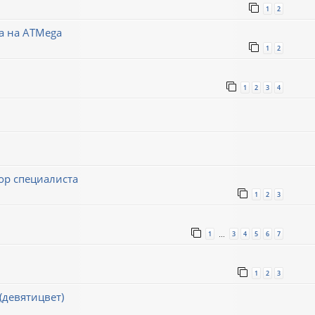
1
2
а на ATMega
1
2
1
2
3
4
р специалиста
1
2
3
1
3
4
5
6
7
…
1
2
3
(девятицвет)