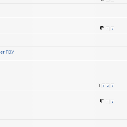
1
2
ёт ПЗУ
1
2
3
1
2