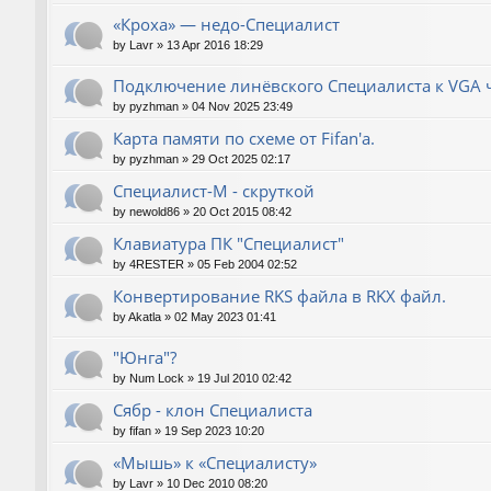
«Кроха» — недо-Специалист
by
Lavr
»
13 Apr 2016 18:29
Подключение линёвского Специалиста к VGA ч
by
pyzhman
»
04 Nov 2025 23:49
Карта памяти по схеме от Fifan'a.
by
pyzhman
»
29 Oct 2025 02:17
Специалист-М - скруткой
by
newold86
»
20 Oct 2015 08:42
Клавиатура ПК "Специалист"
by
4RESTER
»
05 Feb 2004 02:52
Конвертирование RKS файла в RKX файл.
by
Akatla
»
02 May 2023 01:41
"Юнга"?
by
Num Lock
»
19 Jul 2010 02:42
Сябр - клон Специалиста
by
fifan
»
19 Sep 2023 10:20
«Мышь» к «Специалисту»
by
Lavr
»
10 Dec 2010 08:20