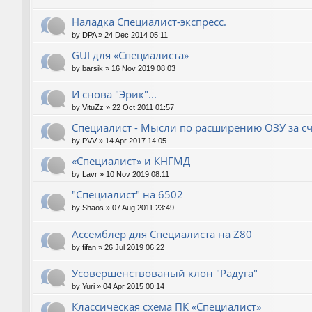
Наладка Специалист-экспресс.
by
DPA
»
24 Dec 2014 05:11
GUI для «Специалиста»
by
barsik
»
16 Nov 2019 08:03
И снова "Эрик"...
by
VituZz
»
22 Oct 2011 01:57
Специалист - Мысли по расширению ОЗУ за сч
by
PVV
»
14 Apr 2017 14:05
«Специалист» и КНГМД
by
Lavr
»
10 Nov 2019 08:11
"Специалист" на 6502
by
Shaos
»
07 Aug 2011 23:49
Ассемблер для Специалиста на Z80
by
fifan
»
26 Jul 2019 06:22
Усовершенствованый клон "Радуга"
by
Yuri
»
04 Apr 2015 00:14
Классическая схема ПК «Специалист»