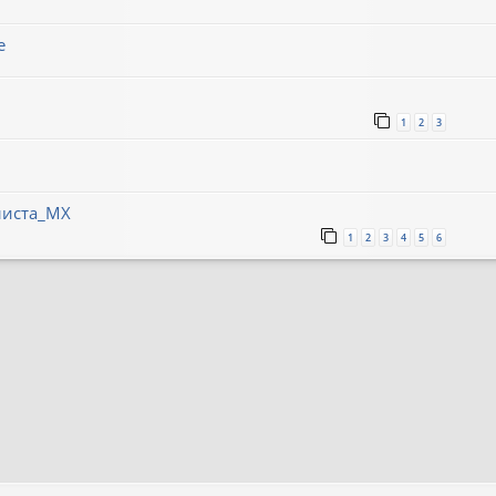
е
1
2
3
листа_МХ
1
2
3
4
5
6