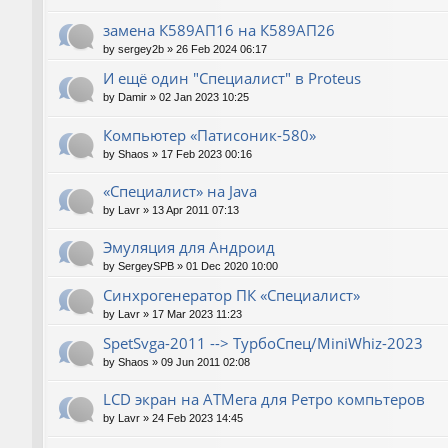
замена К589АП16 на К589АП26
by
sergey2b
»
26 Feb 2024 06:17
И ещё один "Специалист" в Proteus
by
Damir
»
02 Jan 2023 10:25
Компьютер «Патисоник-580»
by
Shaos
»
17 Feb 2023 00:16
«Специалист» на Java
by
Lavr
»
13 Apr 2011 07:13
Эмуляция для Андроид
by
SergeySPB
»
01 Dec 2020 10:00
Синхрогенератор ПК «Специалист»
by
Lavr
»
17 Mar 2023 11:23
SpetSvga-2011 --> ТурбоСпец/MiniWhiz-2023
by
Shaos
»
09 Jun 2011 02:08
LCD экран на АТМега для Ретро компьтеров
by
Lavr
»
24 Feb 2023 14:45