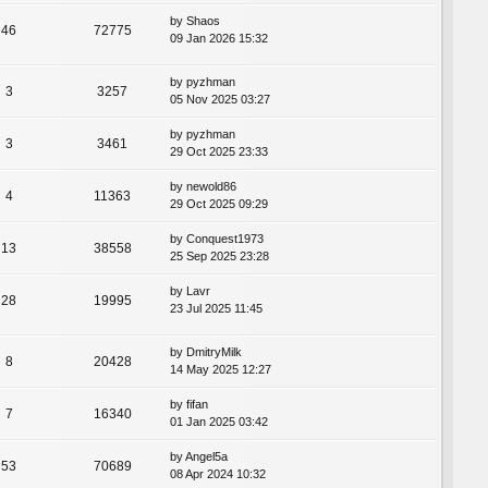
by
Shaos
46
72775
09 Jan 2026 15:32
by
pyzhman
3
3257
05 Nov 2025 03:27
by
pyzhman
3
3461
29 Oct 2025 23:33
by
newold86
4
11363
29 Oct 2025 09:29
by
Conquest1973
13
38558
25 Sep 2025 23:28
by
Lavr
28
19995
23 Jul 2025 11:45
by
DmitryMilk
8
20428
14 May 2025 12:27
by
fifan
7
16340
01 Jan 2025 03:42
by
Angel5a
53
70689
08 Apr 2024 10:32