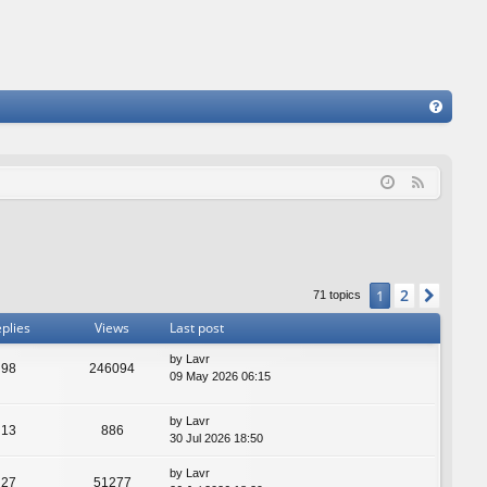
FA
Q
F
e
e
d
2
1
Next
71 topics
plies
Views
Last post
by
Lavr
98
246094
09 May 2026 06:15
by
Lavr
13
886
30 Jul 2026 18:50
by
Lavr
27
51277