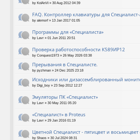
by
KolAnVi
»
30 Aug 2012 04:39
FAQ. Контроллер клавиатуры для Специалист-
by
alemorf
»
13 Jan 2017 01:05
Программы для «Специалиста»
by
Lavr
»
01 Jun 2011 20:51
Проверка работоспособности К589ИР12
by
Conquest1973
»
26 May 2026 03:38
Прерывания в Специалисте.
by
pyzhman
»
24 Dec 2025 23:18
Исходники или дизассемблированный монито
by
Digi_boy
»
23 Sep 2012 12:27
Эмуляторы ПК «Специалист»
by
Lavr
»
30 May 2011 05:20
«Специалист» в Proteus
by
Lavr
»
29 Jan 2016 01:19
Цветной Специалист - пятицвет и восьмицвет 
by
Shaos
»
30 Jul 2024 08:31