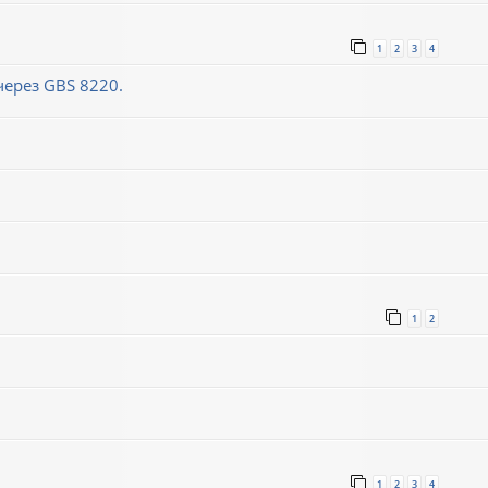
1
2
3
4
ерез GBS 8220.
1
2
1
2
3
4