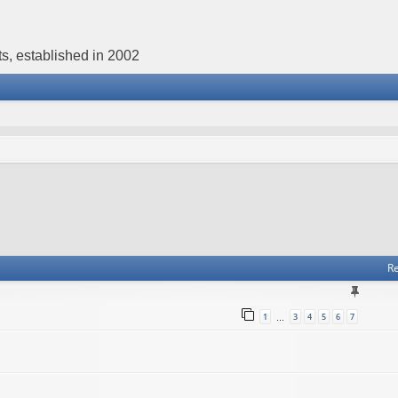
s, established in 2002
Re
1
3
4
5
6
7
…