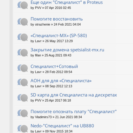
Еще один "Специалист" в Proteus
by
PVV
»
07 Apr 2016 02:45
Помогите восстановить
by
otrazhenie
»
24 Feb 2021 04:04
«Специалист-МХ» (SP-580)
by
Lavr
»
26 May 2017 13:29
Закрытие домена spetsialist-mx.ru
by
fifan
»
25 Aug 2021 09:43
Специалист+Сотовый
by
Lavr
»
28 Feb 2012 09:54
АОН для для «Специалиста»
by
Lavr
»
08 Sep 2012 12:13
SD карта для Cпециалиста на дискретах
by
PVV
»
25 Apr 2017 06:18
Помогите опознать плату "Специалист"
by
Vladimirs73
»
21 Jun 2021 08:34
Nedo-"Специалист" на UB880
by
Lavr
»
09 Nov 2015 18:34