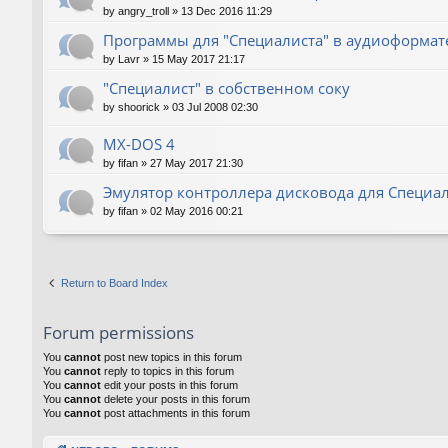
by
angry_troll
»
13 Dec 2016 11:29
Программы для "Специалиста" в аудиоформат
by
Lavr
»
15 May 2017 21:17
"Специалист" в собственном соку
by
shoorick
»
03 Jul 2008 02:30
MX-DOS 4
by
fifan
»
27 May 2017 21:30
Эмулятор контроллера дисковода для Специа
by
fifan
»
02 May 2016 00:21
Return to Board Index
Forum permissions
You
cannot
post new topics in this forum
You
cannot
reply to topics in this forum
You
cannot
edit your posts in this forum
You
cannot
delete your posts in this forum
You
cannot
post attachments in this forum