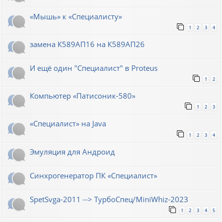
«Мышь» к «Специалисту»
1
2
3
4
замена К589АП16 на К589АП26
И ещё один "Специалист" в Proteus
1
2
Компьютер «Патисоник-580»
1
2
3
«Специалист» на Java
1
2
3
4
Эмуляция для Андроид
Синхрогенератор ПК «Специалист»
SpetSvga-2011 --> ТурбоСпец/MiniWhiz-2023
1
2
3
4
5