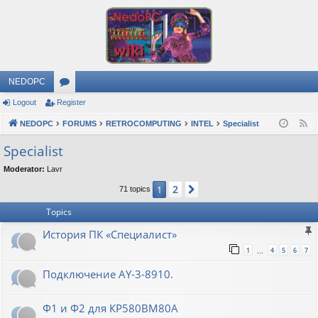
NEDOPC
Logout
Register
or
NEDOPC
u
FORUMS
RETROCOMPUTING
INTEL
Specialist
F
e
m
Specialist
e
s
Moderator:
Lavr
d
2
1
Next
71 topics
Topics
История ПК «Специалист»
1
4
5
6
7
…
Подключение AY-3-8910.
Ф1 и Ф2 для КР580ВМ80А