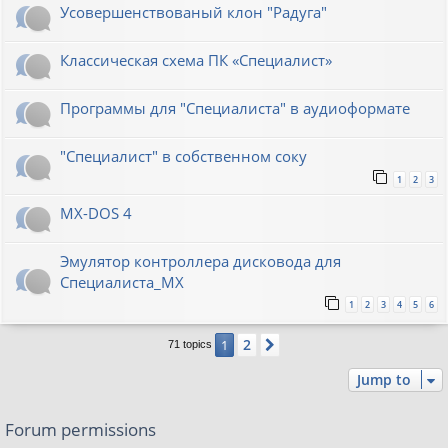
Усовершенствованый клон "Радуга"
Классическая схема ПК «Специалист»
Программы для "Специалиста" в аудиоформате
"Специалист" в собственном соку
1
2
3
MX-DOS 4
Эмулятор контроллера дисковода для
Специалиста_МХ
1
2
3
4
5
6
2
1
Next
71 topics
Jump to
Forum permissions