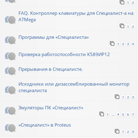
1
2
FAQ. Контроллер клавиатуры для Специалист-а на
ATMega
1
2
Программы для «Специалиста»
1
2
3
4
Проверка работоспособности К589ИР12
Прерывания в Специалисте.
Исходники или дизассемблированный монитор
специалиста
1
2
3
Эмуляторы ПК «Специалист»
1
4
5
6
7
…
«Специалист» в Proteus
1
2
3