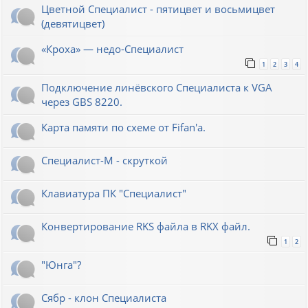
Цветной Специалист - пятицвет и восьмицвет
(девятицвет)
«Кроха» — недо-Специалист
1
2
3
4
Подключение линёвского Специалиста к VGA
через GBS 8220.
Карта памяти по схеме от Fifan'a.
Специалист-М - скруткой
Клавиатура ПК "Специалист"
Конвертирование RKS файла в RKX файл.
1
2
"Юнга"?
Сябр - клон Специалиста