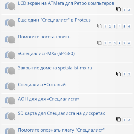
LCD экран на АТМега для Ретро компьтеров
1
2
Еще один "Специалист" в Proteus
1
2
3
4
5
6
Помогите восстановить
1
2
3
4
5
6
«Специалист-МХ» (SP-580)
Закрытие домена spetsialist-mx.ru
1
2
Специалист+Сотовый
АОН для для «Специалиста»
SD карта для Cпециалиста на дискретах
1
2
Помогите опознать плату "Специалист"