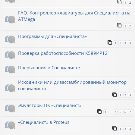
1
2
FAQ. Контроллер клавиатуры для Специалист-а на
ATMega
1
2
Программы для «Специалиста»
1
2
3
4
Проверка работоспособности К589ИР12
Прерывания в Специалисте.
Исходники или дизассемблированный монитор
специалиста
1
2
3
Эмуляторы ПК «Специалист»
1
4
5
6
7
…
«Специалист» в Proteus
1
2
3