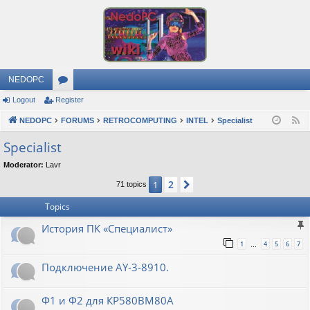
NEDOPC
Logout
Register
or
NEDOPC
u
FORUMS
RETROCOMPUTING
INTEL
Specialist
F
e
m
Specialist
e
s
Moderator:
Lavr
d
2
1
Next
71 topics
Topics
История ПК «Специалист»
1
4
5
6
7
…
Подключение AY-3-8910.
Ф1 и Ф2 для КР580ВМ80А