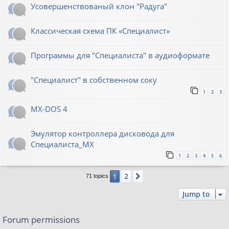
Усовершенствованый клон "Радуга"
Классическая схема ПК «Специалист»
Программы для "Специалиста" в аудиоформате
"Специалист" в собственном соку
1
2
3
MX-DOS 4
Эмулятор контроллера дисковода для
Специалиста_МХ
1
2
3
4
5
6
2
1
Next
71 topics
Jump to
Forum permissions