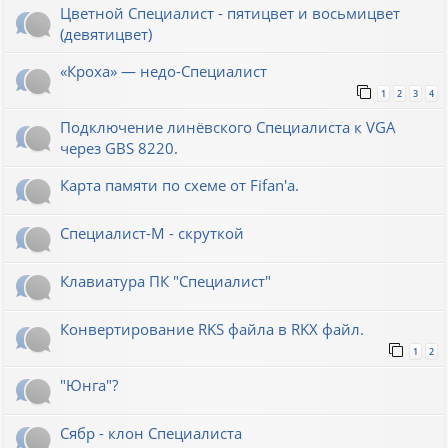
Цветной Специалист - пятицвет и восьмицвет
(девятицвет)
«Кроха» — недо-Специалист
1
2
3
4
Подключение линёвского Специалиста к VGA
через GBS 8220.
Карта памяти по схеме от Fifan'a.
Специалист-М - скруткой
Клавиатура ПК "Специалист"
Конвертирование RKS файла в RKX файл.
1
2
"Юнга"?
Сябр - клон Специалиста