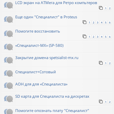
LCD экран на АТМега для Ретро компьтеров
1
2
Еще один "Специалист" в Proteus
1
2
3
4
5
6
Помогите восстановить
1
2
3
4
5
6
«Специалист-МХ» (SP-580)
Закрытие домена spetsialist-mx.ru
1
2
Специалист+Сотовый
АОН для для «Специалиста»
SD карта для Cпециалиста на дискретах
1
2
Помогите опознать плату "Специалист"