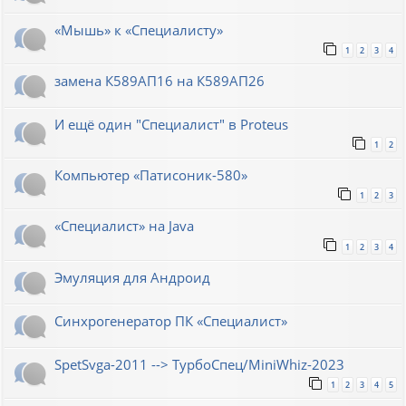
«Мышь» к «Специалисту»
1
2
3
4
замена К589АП16 на К589АП26
И ещё один "Специалист" в Proteus
1
2
Компьютер «Патисоник-580»
1
2
3
«Специалист» на Java
1
2
3
4
Эмуляция для Андроид
Синхрогенератор ПК «Специалист»
SpetSvga-2011 --> ТурбоСпец/MiniWhiz-2023
1
2
3
4
5