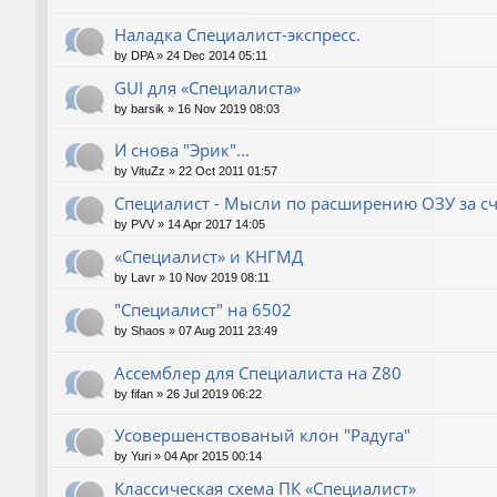
Наладка Специалист-экспресс.
by
DPA
»
24 Dec 2014 05:11
GUI для «Специалиста»
by
barsik
»
16 Nov 2019 08:03
И снова "Эрик"...
by
VituZz
»
22 Oct 2011 01:57
Специалист - Мысли по расширению ОЗУ за сч
by
PVV
»
14 Apr 2017 14:05
«Специалист» и КНГМД
by
Lavr
»
10 Nov 2019 08:11
"Специалист" на 6502
by
Shaos
»
07 Aug 2011 23:49
Ассемблер для Специалиста на Z80
by
fifan
»
26 Jul 2019 06:22
Усовершенствованый клон "Радуга"
by
Yuri
»
04 Apr 2015 00:14
Классическая схема ПК «Специалист»