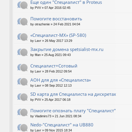
Еще один "Специалист" в Proteus
by
PVV
»
07 Apr 2016 02:45
Помогите восстановить
by
otrazhenie
»
24 Feb 2021 04:04
«Специалист-МХ» (SP-580)
by
Lavr
»
26 May 2017 13:29
Закрытие домена spetsialist-mx.ru
by
fifan
»
25 Aug 2021 09:43
Специалист+Сотовый
by
Lavr
»
28 Feb 2012 09:54
АОН для для «Специалиста»
by
Lavr
»
08 Sep 2012 12:13
SD карта для Cпециалиста на дискретах
by
PVV
»
25 Apr 2017 06:18
Помогите опознать плату "Специалист"
by
Vladimirs73
»
21 Jun 2021 08:34
Nedo-"Специалист" на UB880
by
Lavr
»
09 Nov 2015 18:34