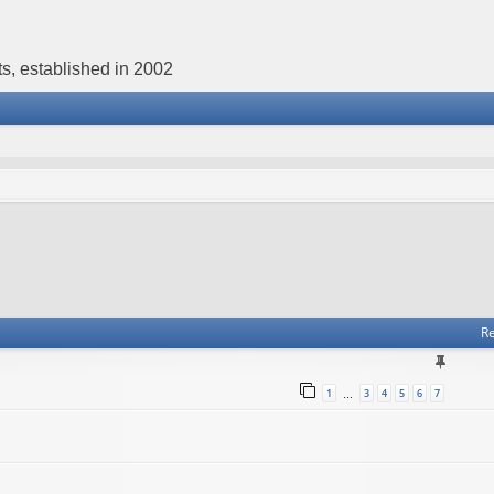
s, established in 2002
Re
1
3
4
5
6
7
…