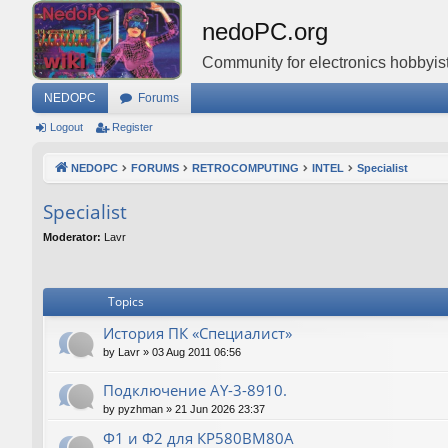
nedoPC.org
Community for electronics hobbyist
NEDOPC
Forums
Logout
Register
NEDOPC
FORUMS
RETROCOMPUTING
INTEL
Specialist
Specialist
Moderator:
Lavr
Topics
История ПК «Специалист»
by
Lavr
»
03 Aug 2011 06:56
Подключение AY-3-8910.
by
pyzhman
»
21 Jun 2026 23:37
Ф1 и Ф2 для КР580ВМ80А