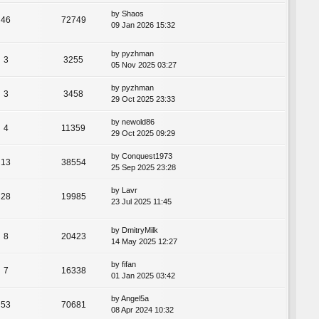
by
Shaos
46
72749
09 Jan 2026 15:32
by
pyzhman
3
3255
05 Nov 2025 03:27
by
pyzhman
3
3458
29 Oct 2025 23:33
by
newold86
4
11359
29 Oct 2025 09:29
by
Conquest1973
13
38554
25 Sep 2025 23:28
by
Lavr
28
19985
23 Jul 2025 11:45
by
DmitryMilk
8
20423
14 May 2025 12:27
by
fifan
7
16338
01 Jan 2025 03:42
by
Angel5a
53
70681
08 Apr 2024 10:32