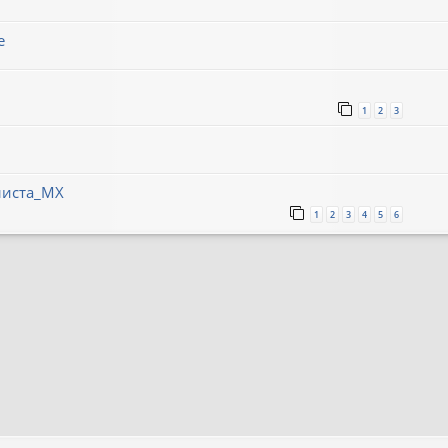
е
1
2
3
листа_МХ
1
2
3
4
5
6