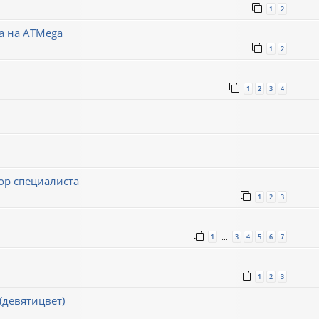
1
2
а на ATMega
1
2
1
2
3
4
р специалиста
1
2
3
1
3
4
5
6
7
…
1
2
3
(девятицвет)