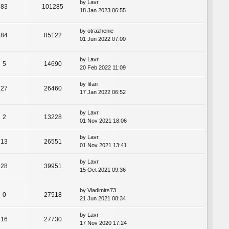
by
Lavr
83
101285
18 Jan 2023 06:55
by
otrazhenie
84
85122
01 Jun 2022 07:00
by
Lavr
5
14690
20 Feb 2022 11:09
by
fifan
27
26460
17 Jan 2022 06:52
by
Lavr
2
13228
01 Nov 2021 18:06
by
Lavr
13
26551
01 Nov 2021 13:41
by
Lavr
28
39951
15 Oct 2021 09:36
by
Vladimirs73
0
27518
21 Jun 2021 08:34
by
Lavr
16
27730
17 Nov 2020 17:24