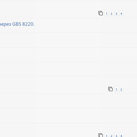
1
2
3
4
ерез GBS 8220.
1
2
1
2
3
4