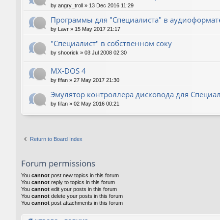
by
angry_troll
»
13 Dec 2016 11:29
Программы для "Специалиста" в аудиоформат
by
Lavr
»
15 May 2017 21:17
"Специалист" в собственном соку
by
shoorick
»
03 Jul 2008 02:30
MX-DOS 4
by
fifan
»
27 May 2017 21:30
Эмулятор контроллера дисковода для Специа
by
fifan
»
02 May 2016 00:21
Return to Board Index
Forum permissions
You
cannot
post new topics in this forum
You
cannot
reply to topics in this forum
You
cannot
edit your posts in this forum
You
cannot
delete your posts in this forum
You
cannot
post attachments in this forum