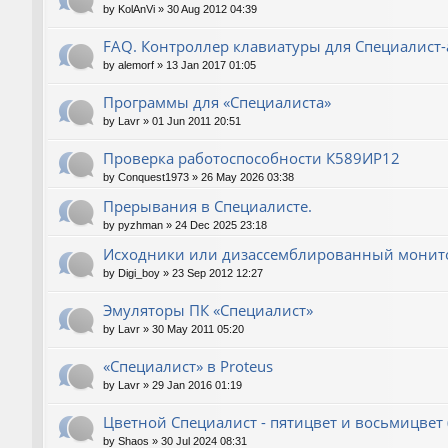
by
KolAnVi
»
30 Aug 2012 04:39
FAQ. Контроллер клавиатуры для Специалист-
by
alemorf
»
13 Jan 2017 01:05
Программы для «Специалиста»
by
Lavr
»
01 Jun 2011 20:51
Проверка работоспособности К589ИР12
by
Conquest1973
»
26 May 2026 03:38
Прерывания в Специалисте.
by
pyzhman
»
24 Dec 2025 23:18
Исходники или дизассемблированный монито
by
Digi_boy
»
23 Sep 2012 12:27
Эмуляторы ПК «Специалист»
by
Lavr
»
30 May 2011 05:20
«Специалист» в Proteus
by
Lavr
»
29 Jan 2016 01:19
Цветной Специалист - пятицвет и восьмицвет 
by
Shaos
»
30 Jul 2024 08:31