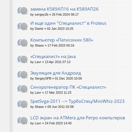
замена К589АП16 на К589АП26
by
sergey2b
»
26 Feb 2024 06:17
И ещё один "Специалист" в Proteus
by
Damir
»
02 Jan 2023 10:25
Компьютер «Патисоник-580»
by
Shaos
»
17 Feb 2023 00:16
«Специалист» на Java
by
Lavr
»
13 Apr 2011 07:13
Эмуляция для Андроид
by
SergeySPB
»
01 Dec 2020 10:00
Синхрогенератор ПК «Специалист»
by
Lavr
»
17 Mar 2023 11:23
SpetSvga-2011 --> ТурбоСпец/MiniWhiz-2023
by
Shaos
»
09 Jun 2011 02:08
LCD экран на АТМега для Ретро компьтеров
by
Lavr
»
24 Feb 2023 14:45