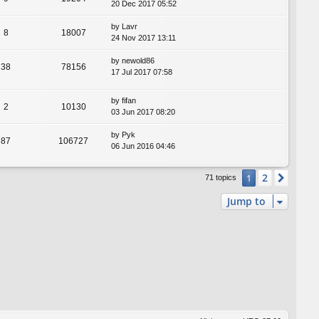
20 Dec 2017 05:52
by
Lavr
8
18007
24 Nov 2017 13:11
by
newold86
38
78156
17 Jul 2017 07:58
by
fifan
2
10130
03 Jun 2017 08:20
by
Pyk
87
106727
06 Jun 2016 04:46
2
1
Next
71 topics
Jump to