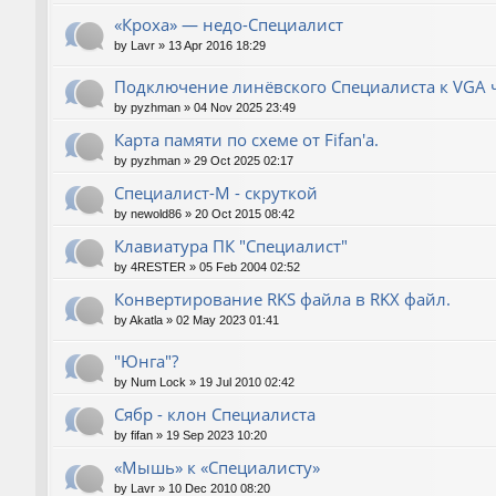
«Кроха» — недо-Специалист
by
Lavr
»
13 Apr 2016 18:29
Подключение линёвского Специалиста к VGA ч
by
pyzhman
»
04 Nov 2025 23:49
Карта памяти по схеме от Fifan'a.
by
pyzhman
»
29 Oct 2025 02:17
Специалист-М - скруткой
by
newold86
»
20 Oct 2015 08:42
Клавиатура ПК "Специалист"
by
4RESTER
»
05 Feb 2004 02:52
Конвертирование RKS файла в RKX файл.
by
Akatla
»
02 May 2023 01:41
"Юнга"?
by
Num Lock
»
19 Jul 2010 02:42
Сябр - клон Специалиста
by
fifan
»
19 Sep 2023 10:20
«Мышь» к «Специалисту»
by
Lavr
»
10 Dec 2010 08:20