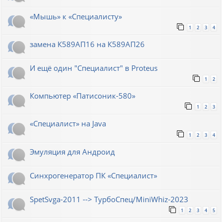
«Мышь» к «Специалисту»
1
2
3
4
замена К589АП16 на К589АП26
И ещё один "Специалист" в Proteus
1
2
Компьютер «Патисоник-580»
1
2
3
«Специалист» на Java
1
2
3
4
Эмуляция для Андроид
Синхрогенератор ПК «Специалист»
SpetSvga-2011 --> ТурбоСпец/MiniWhiz-2023
1
2
3
4
5