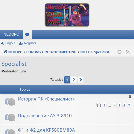
NEDOPC
Logout
Register
or
NEDOPC
u
FORUMS
RETROCOMPUTING
INTEL
Specialist
F
e
m
Specialist
e
s
Moderator:
Lavr
d
2
1
Next
71 topics
Topics
История ПК «Специалист»
1
4
5
6
7
…
Подключение AY-3-8910.
Ф1 и Ф2 для КР580ВМ80А