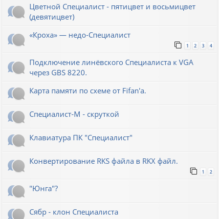
Цветной Специалист - пятицвет и восьмицвет
(девятицвет)
«Кроха» — недо-Специалист
1
2
3
4
Подключение линёвского Специалиста к VGA
через GBS 8220.
Карта памяти по схеме от Fifan'a.
Специалист-М - скруткой
Клавиатура ПК "Специалист"
Конвертирование RKS файла в RKX файл.
1
2
"Юнга"?
Сябр - клон Специалиста