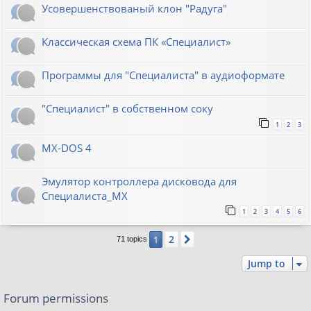
Усовершенствованый клон "Радуга"
Классическая схема ПК «Специалист»
Программы для "Специалиста" в аудиоформате
"Специалист" в собственном соку
1
2
3
MX-DOS 4
Эмулятор контроллера дисковода для
Специалиста_МХ
1
2
3
4
5
6
2
1
Next
71 topics
Jump to
Forum permissions