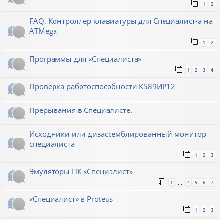
1
2
FAQ. Контроллер клавиатуры для Специалист-а на
ATMega
1
2
Программы для «Специалиста»
1
2
3
4
Проверка работоспособности К589ИР12
Прерывания в Специалисте.
Исходники или дизассемблированный монитор
специалиста
1
2
3
Эмуляторы ПК «Специалист»
1
4
5
6
7
…
«Специалист» в Proteus
1
2
3