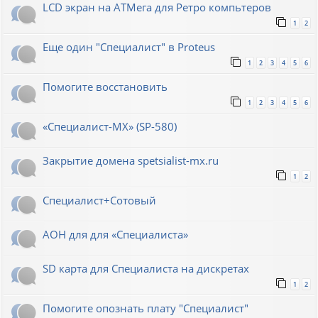
LCD экран на АТМега для Ретро компьтеров
1
2
Еще один "Специалист" в Proteus
1
2
3
4
5
6
Помогите восстановить
1
2
3
4
5
6
«Специалист-МХ» (SP-580)
Закрытие домена spetsialist-mx.ru
1
2
Специалист+Сотовый
АОН для для «Специалиста»
SD карта для Cпециалиста на дискретах
1
2
Помогите опознать плату "Специалист"