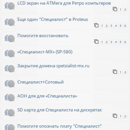
LCD экран на АТМега для Ретро компьтеров
1
2
Еще один "Специалист" в Proteus
1
2
3
4
5
6
Помогите восстановить
1
2
3
4
5
6
«Специалист-МХ» (SP-580)
Закрытие домена spetsialist-mx.ru
1
2
Специалист+Сотовый
АОН для для «Специалиста»
SD карта для Cпециалиста на дискретах
1
2
Помогите опознать плату "Специалист"