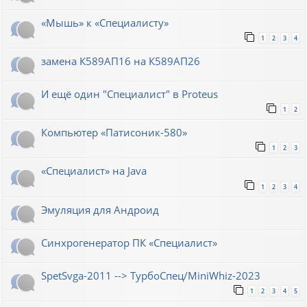
«Мышь» к «Специалисту»
1
2
3
4
замена К589АП16 на К589АП26
И ещё один "Специалист" в Proteus
1
2
Компьютер «Патисоник-580»
1
2
3
«Специалист» на Java
1
2
3
4
Эмуляция для Андроид
Синхрогенератор ПК «Специалист»
SpetSvga-2011 --> ТурбоСпец/MiniWhiz-2023
1
2
3
4
5