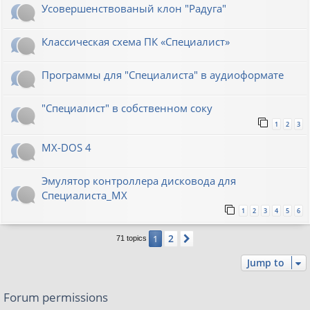
Усовершенствованый клон "Радуга"
Классическая схема ПК «Специалист»
Программы для "Специалиста" в аудиоформате
"Специалист" в собственном соку
1
2
3
MX-DOS 4
Эмулятор контроллера дисковода для
Специалиста_МХ
1
2
3
4
5
6
2
1
Next
71 topics
Jump to
Forum permissions