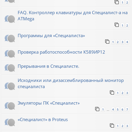
1
2
FAQ. Контроллер клавиатуры для Специалист-а на
ATMega
1
2
Программы для «Специалиста»
1
2
3
4
Проверка работоспособности К589ИР12
Прерывания в Специалисте.
Исходники или дизассемблированный монитор
специалиста
1
2
3
Эмуляторы ПК «Специалист»
1
4
5
6
7
…
«Специалист» в Proteus
1
2
3