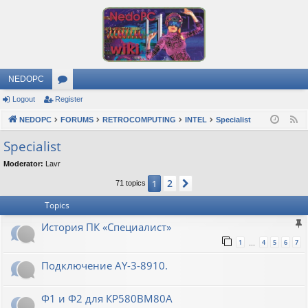
NEDOPC
Logout
Register
or
NEDOPC
u
FORUMS
RETROCOMPUTING
INTEL
Specialist
F
e
m
Specialist
e
s
Moderator:
Lavr
d
2
1
Next
71 topics
Topics
История ПК «Специалист»
1
4
5
6
7
…
Подключение AY-3-8910.
Ф1 и Ф2 для КР580ВМ80А