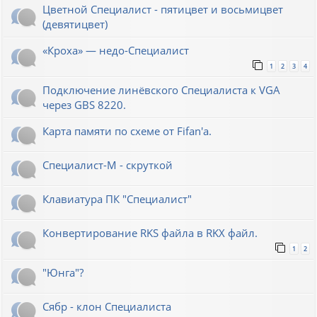
Цветной Специалист - пятицвет и восьмицвет
(девятицвет)
«Кроха» — недо-Специалист
1
2
3
4
Подключение линёвского Специалиста к VGA
через GBS 8220.
Карта памяти по схеме от Fifan'a.
Специалист-М - скруткой
Клавиатура ПК "Специалист"
Конвертирование RKS файла в RKX файл.
1
2
"Юнга"?
Сябр - клон Специалиста