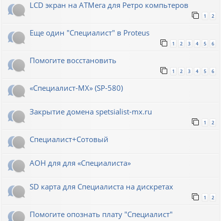
LCD экран на АТМега для Ретро компьтеров
1
2
Еще один "Специалист" в Proteus
1
2
3
4
5
6
Помогите восстановить
1
2
3
4
5
6
«Специалист-МХ» (SP-580)
Закрытие домена spetsialist-mx.ru
1
2
Специалист+Сотовый
АОН для для «Специалиста»
SD карта для Cпециалиста на дискретах
1
2
Помогите опознать плату "Специалист"