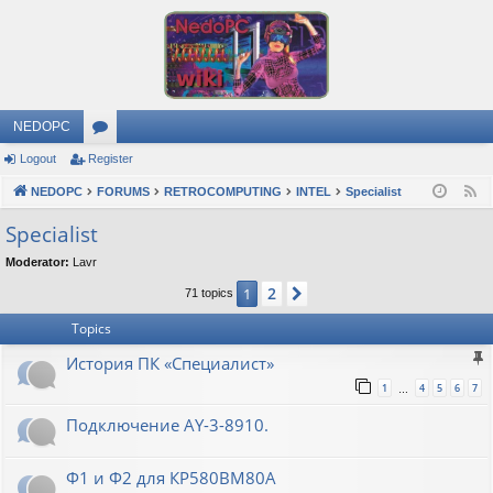
NEDOPC
Logout
Register
or
NEDOPC
u
FORUMS
RETROCOMPUTING
INTEL
Specialist
F
e
m
Specialist
e
s
Moderator:
Lavr
d
2
1
Next
71 topics
Topics
История ПК «Специалист»
1
4
5
6
7
…
Подключение AY-3-8910.
Ф1 и Ф2 для КР580ВМ80А