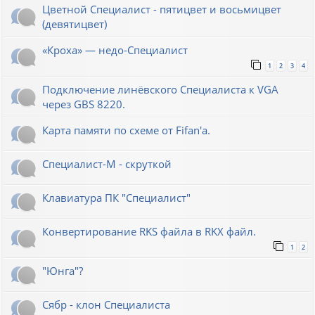
Цветной Специалист - пятицвет и восьмицвет
(девятицвет)
«Кроха» — недо-Специалист
1
2
3
4
Подключение линёвского Специалиста к VGA
через GBS 8220.
Карта памяти по схеме от Fifan'a.
Специалист-М - скруткой
Клавиатура ПК "Специалист"
Конвертирование RKS файла в RKX файл.
1
2
"Юнга"?
Сябр - клон Специалиста