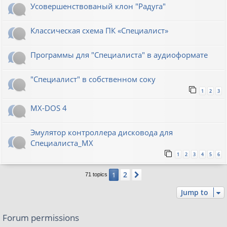
Усовершенствованый клон "Радуга"
Классическая схема ПК «Специалист»
Программы для "Специалиста" в аудиоформате
"Специалист" в собственном соку
1
2
3
MX-DOS 4
Эмулятор контроллера дисковода для
Специалиста_МХ
1
2
3
4
5
6
2
1
Next
71 topics
Jump to
Forum permissions