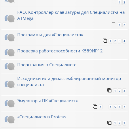
1
2
FAQ. Контроллер клавиатуры для Специалист-а на
ATMega
1
2
Программы для «Специалиста»
1
2
3
4
Проверка работоспособности К589ИР12
Прерывания в Специалисте.
Исходники или дизассемблированный монитор
специалиста
1
2
3
Эмуляторы ПК «Специалист»
1
4
5
6
7
…
«Специалист» в Proteus
1
2
3