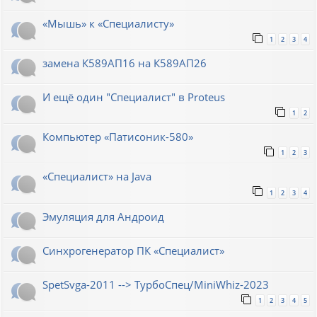
«Мышь» к «Специалисту»
1
2
3
4
замена К589АП16 на К589АП26
И ещё один "Специалист" в Proteus
1
2
Компьютер «Патисоник-580»
1
2
3
«Специалист» на Java
1
2
3
4
Эмуляция для Андроид
Синхрогенератор ПК «Специалист»
SpetSvga-2011 --> ТурбоСпец/MiniWhiz-2023
1
2
3
4
5