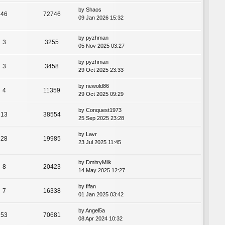
by
Shaos
46
72746
09 Jan 2026 15:32
by
pyzhman
3
3255
05 Nov 2025 03:27
by
pyzhman
3
3458
29 Oct 2025 23:33
by
newold86
4
11359
29 Oct 2025 09:29
by
Conquest1973
13
38554
25 Sep 2025 23:28
by
Lavr
28
19985
23 Jul 2025 11:45
by
DmitryMilk
8
20423
14 May 2025 12:27
by
fifan
7
16338
01 Jan 2025 03:42
by
Angel5a
53
70681
08 Apr 2024 10:32