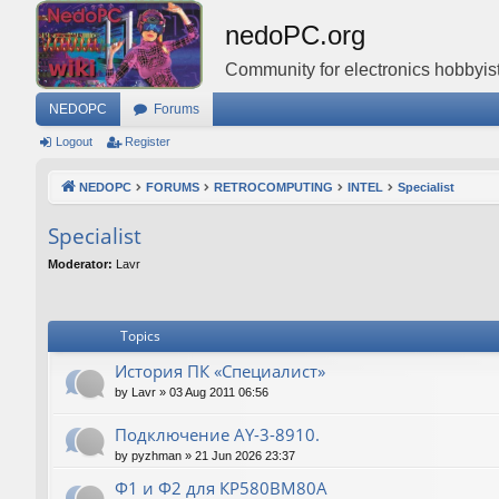
nedoPC.org
Community for electronics hobbyist
NEDOPC
Forums
Logout
Register
NEDOPC
FORUMS
RETROCOMPUTING
INTEL
Specialist
Specialist
Moderator:
Lavr
Topics
История ПК «Специалист»
by
Lavr
»
03 Aug 2011 06:56
Подключение AY-3-8910.
by
pyzhman
»
21 Jun 2026 23:37
Ф1 и Ф2 для КР580ВМ80А