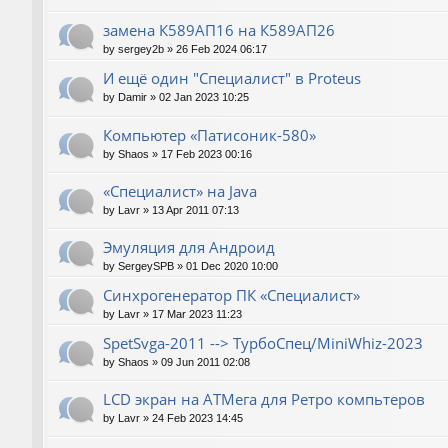
замена К589АП16 на К589АП26
by
sergey2b
»
26 Feb 2024 06:17
И ещё один "Специалист" в Proteus
by
Damir
»
02 Jan 2023 10:25
Компьютер «Патисоник-580»
by
Shaos
»
17 Feb 2023 00:16
«Специалист» на Java
by
Lavr
»
13 Apr 2011 07:13
Эмуляция для Андроид
by
SergeySPB
»
01 Dec 2020 10:00
Синхрогенератор ПК «Специалист»
by
Lavr
»
17 Mar 2023 11:23
SpetSvga-2011 --> ТурбоСпец/MiniWhiz-2023
by
Shaos
»
09 Jun 2011 02:08
LCD экран на АТМега для Ретро компьтеров
by
Lavr
»
24 Feb 2023 14:45