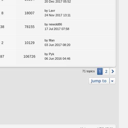
20 Dec 2017 05:52
by
Lavr
8
18007
24 Nov 2017 13:11
by
newold86
38
78155
17 Jul 2017 07:58
by
fifan
2
10129
03 Jun 2017 08:20
by
Pyk
87
106726
06 Jun 2016 04:46
2
1
Next
71 topics
Jump to