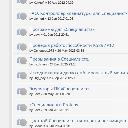
by
KolAnVi
»
30 Aug 2012 04:39
FAQ. Контроллер клавиатуры для Специалист-
by
alemorf
»
13 Jan 2017 01:05
Программы для «Специалиста»
by
Lavr
»
01 Jun 2011 20:51
Проверка работоспособности К589ИР12
by
Conquest1973
»
26 May 2026 03:38
Прерывания в Специалисте.
by
pyzhman
»
24 Dec 2025 23:18
Исходники или дизассемблированный монито
by
Digi_boy
»
23 Sep 2012 12:27
Эмуляторы ПК «Специалист»
by
Lavr
»
30 May 2011 05:20
«Специалист» в Proteus
by
Lavr
»
29 Jan 2016 01:19
Цветной Специалист - пятицвет и восьмицвет 
by
Shaos
»
30 Jul 2024 08:31