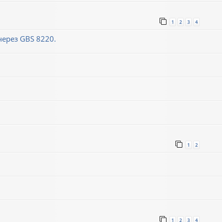
1
2
3
4
ерез GBS 8220.
1
2
1
2
3
4