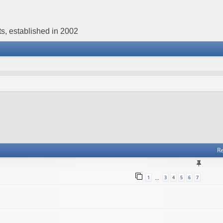
s, established in 2002
Re
1
3
4
5
6
7
…