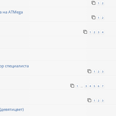
1
2
а на ATMega
1
2
1
2
3
4
р специалиста
1
2
3
1
3
4
5
6
7
…
1
2
3
(девятицвет)