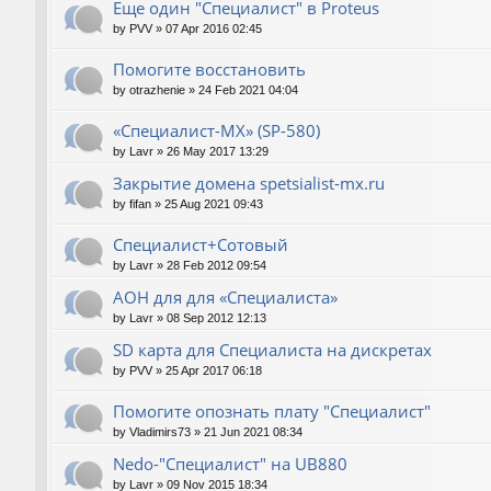
Еще один "Специалист" в Proteus
by
PVV
»
07 Apr 2016 02:45
Помогите восстановить
by
otrazhenie
»
24 Feb 2021 04:04
«Специалист-МХ» (SP-580)
by
Lavr
»
26 May 2017 13:29
Закрытие домена spetsialist-mx.ru
by
fifan
»
25 Aug 2021 09:43
Специалист+Сотовый
by
Lavr
»
28 Feb 2012 09:54
АОН для для «Специалиста»
by
Lavr
»
08 Sep 2012 12:13
SD карта для Cпециалиста на дискретах
by
PVV
»
25 Apr 2017 06:18
Помогите опознать плату "Специалист"
by
Vladimirs73
»
21 Jun 2021 08:34
Nedo-"Специалист" на UB880
by
Lavr
»
09 Nov 2015 18:34