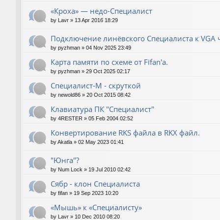
«Кроха» — недо-Специалист
by
Lavr
»
13 Apr 2016 18:29
Подключение линёвского Специалиста к VGA ч
by
pyzhman
»
04 Nov 2025 23:49
Карта памяти по схеме от Fifan'a.
by
pyzhman
»
29 Oct 2025 02:17
Специалист-М - скруткой
by
newold86
»
20 Oct 2015 08:42
Клавиатура ПК "Специалист"
by
4RESTER
»
05 Feb 2004 02:52
Конвертирование RKS файла в RKX файл.
by
Akatla
»
02 May 2023 01:41
"Юнга"?
by
Num Lock
»
19 Jul 2010 02:42
Сябр - клон Специалиста
by
fifan
»
19 Sep 2023 10:20
«Мышь» к «Специалисту»
by
Lavr
»
10 Dec 2010 08:20