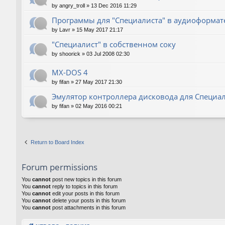
by
angry_troll
»
13 Dec 2016 11:29
Программы для "Специалиста" в аудиоформат
by
Lavr
»
15 May 2017 21:17
"Специалист" в собственном соку
by
shoorick
»
03 Jul 2008 02:30
MX-DOS 4
by
fifan
»
27 May 2017 21:30
Эмулятор контроллера дисковода для Специа
by
fifan
»
02 May 2016 00:21
Return to Board Index
Forum permissions
You
cannot
post new topics in this forum
You
cannot
reply to topics in this forum
You
cannot
edit your posts in this forum
You
cannot
delete your posts in this forum
You
cannot
post attachments in this forum