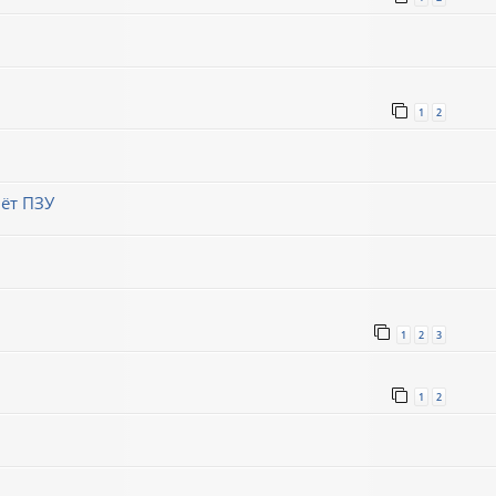
1
2
ёт ПЗУ
1
2
3
1
2