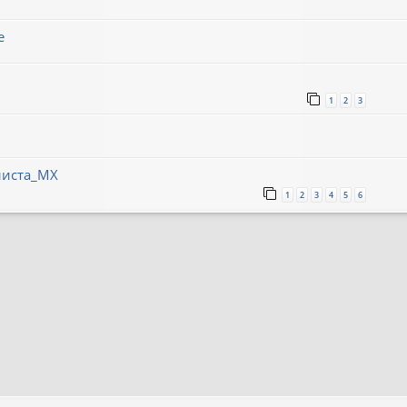
е
1
2
3
листа_МХ
1
2
3
4
5
6