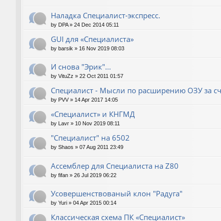
Наладка Специалист-экспресс.
by
DPA
»
24 Dec 2014 05:11
GUI для «Специалиста»
by
barsik
»
16 Nov 2019 08:03
И снова "Эрик"...
by
VituZz
»
22 Oct 2011 01:57
Специалист - Мысли по расширению ОЗУ за сч
by
PVV
»
14 Apr 2017 14:05
«Специалист» и КНГМД
by
Lavr
»
10 Nov 2019 08:11
"Специалист" на 6502
by
Shaos
»
07 Aug 2011 23:49
Ассемблер для Специалиста на Z80
by
fifan
»
26 Jul 2019 06:22
Усовершенствованый клон "Радуга"
by
Yuri
»
04 Apr 2015 00:14
Классическая схема ПК «Специалист»