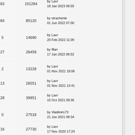
by
Lavr
83
101284
18 Jan 2023 06:55
by
otrazhenie
84
85120
01 Jun 2022 07:00
by
Lavr
5
14690
20 Feb 2022 11:09
by
fifan
27
26459
17 Jan 2022 06:52
by
Lavr
2
13228
01 Nov 2021 18:06
by
Lavr
13
26551
01 Nov 2021 13:41
by
Lavr
28
39951
15 Oct 2021 09:36
by
Vladimirs73
0
27518
21 Jun 2021 08:34
by
Lavr
16
27730
17 Nov 2020 17:24