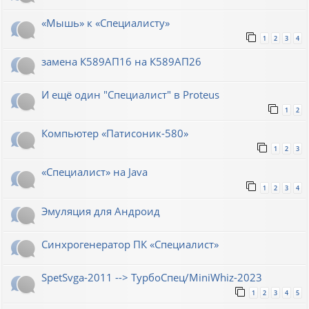
«Мышь» к «Специалисту»
1
2
3
4
замена К589АП16 на К589АП26
И ещё один "Специалист" в Proteus
1
2
Компьютер «Патисоник-580»
1
2
3
«Специалист» на Java
1
2
3
4
Эмуляция для Андроид
Синхрогенератор ПК «Специалист»
SpetSvga-2011 --> ТурбоСпец/MiniWhiz-2023
1
2
3
4
5