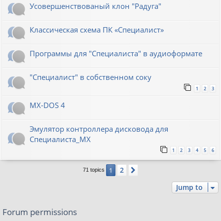
Усовершенствованый клон "Радуга"
Классическая схема ПК «Специалист»
Программы для "Специалиста" в аудиоформате
"Специалист" в собственном соку
1
2
3
MX-DOS 4
Эмулятор контроллера дисковода для
Специалиста_МХ
1
2
3
4
5
6
2
1
Next
71 topics
Jump to
Forum permissions