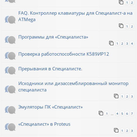
1
2
FAQ. Контроллер клавиатуры для Специалист-а на
ATMega
1
2
Программы для «Специалиста»
1
2
3
4
Проверка работоспособности К589ИР12
Прерывания в Специалисте.
Исходники или дизассемблированный монитор
специалиста
1
2
3
Эмуляторы ПК «Специалист»
1
4
5
6
7
…
«Специалист» в Proteus
1
2
3