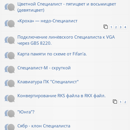
Цветной Специалист - пятицвет и восьмицвет
(девятицвет)
«Кроха» — недо-Специалист
1
2
3
4
Подключение линёвского Специалиста к VGA
через GBS 8220.
Карта памяти по схеме от Fifan'a.
Специалист-М - скруткой
Клавиатура ПК "Специалист"
Конвертирование RKS файла в RKX файл.
1
2
"Юнга"?
Сябр - клон Специалиста