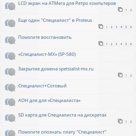
LCD экран на АТМега для Ретро компьтеров
1
2
Еще один "Специалист" в Proteus
1
2
3
4
5
6
Помогите восстановить
1
2
3
4
5
6
«Специалист-МХ» (SP-580)
Закрытие домена spetsialist-mx.ru
1
2
Специалист+Сотовый
АОН для для «Специалиста»
SD карта для Cпециалиста на дискретах
1
2
Помогите опознать плату "Специалист"