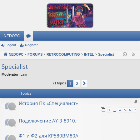
NEDOPC
Logout
Register
or
NEDOPC
u
FORUMS
RETROCOMPUTING
INTEL
Specialist
F
e
m
Specialist
e
s
Moderator:
Lavr
d
2
1
Next
71 topics
Topics
История ПК «Специалист»
1
4
5
6
7
…
Подключение AY-3-8910.
Ф1 и Ф2 для КР580ВМ80А