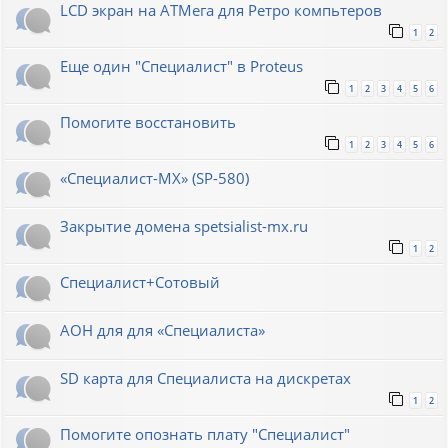
LCD экран на АТМега для Ретро компьтеров
1
2
Еще один "Специалист" в Proteus
1
2
3
4
5
6
Помогите восстановить
1
2
3
4
5
6
«Специалист-МХ» (SP-580)
Закрытие домена spetsialist-mx.ru
1
2
Специалист+Сотовый
АОН для для «Специалиста»
SD карта для Cпециалиста на дискретах
1
2
Помогите опознать плату "Специалист"