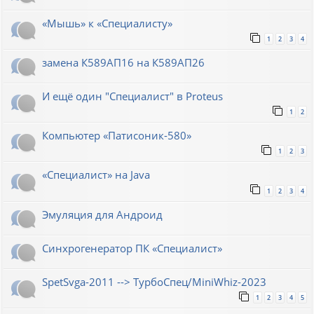
«Мышь» к «Специалисту»
1
2
3
4
замена К589АП16 на К589АП26
И ещё один "Специалист" в Proteus
1
2
Компьютер «Патисоник-580»
1
2
3
«Специалист» на Java
1
2
3
4
Эмуляция для Андроид
Синхрогенератор ПК «Специалист»
SpetSvga-2011 --> ТурбоСпец/MiniWhiz-2023
1
2
3
4
5