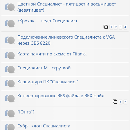
Цветной Специалист - пятицвет и восьмицвет
(девятицвет)
«Кроха» — недо-Специалист
1
2
3
4
Подключение линёвского Специалиста к VGA
через GBS 8220.
Карта памяти по схеме от Fifan'a.
Специалист-М - скруткой
Клавиатура ПК "Специалист"
Конвертирование RKS файла в RKX файл.
1
2
"Юнга"?
Сябр - клон Специалиста