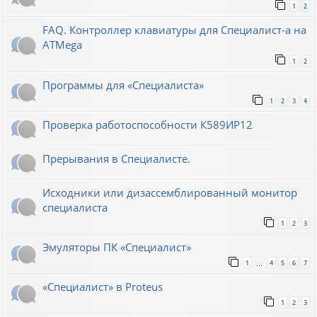
1
2
FAQ. Контроллер клавиатуры для Специалист-а на
ATMega
1
2
Программы для «Специалиста»
1
2
3
4
Проверка работоспособности К589ИР12
Прерывания в Специалисте.
Исходники или дизассемблированный монитор
специалиста
1
2
3
Эмуляторы ПК «Специалист»
1
4
5
6
7
…
«Специалист» в Proteus
1
2
3