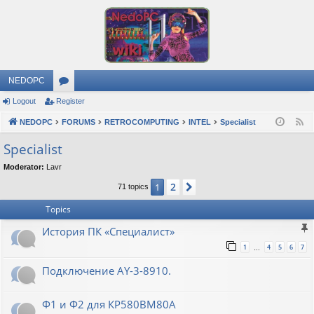
NEDOPC
Logout
Register
or
NEDOPC
u
FORUMS
RETROCOMPUTING
INTEL
Specialist
F
e
m
Specialist
e
s
Moderator:
Lavr
d
2
1
Next
71 topics
Topics
История ПК «Специалист»
1
4
5
6
7
…
Подключение AY-3-8910.
Ф1 и Ф2 для КР580ВМ80А