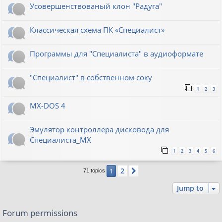
Усовершенствованый клон "Радуга"
Классическая схема ПК «Специалист»
Программы для "Специалиста" в аудиоформате
"Специалист" в собственном соку
1
2
3
MX-DOS 4
Эмулятор контроллера дисковода для
Специалиста_МХ
1
2
3
4
5
6
2
1
Next
71 topics
Jump to
Forum permissions