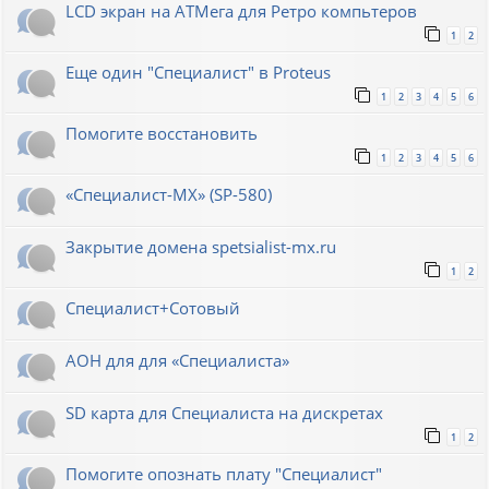
LCD экран на АТМега для Ретро компьтеров
1
2
Еще один "Специалист" в Proteus
1
2
3
4
5
6
Помогите восстановить
1
2
3
4
5
6
«Специалист-МХ» (SP-580)
Закрытие домена spetsialist-mx.ru
1
2
Специалист+Сотовый
АОН для для «Специалиста»
SD карта для Cпециалиста на дискретах
1
2
Помогите опознать плату "Специалист"