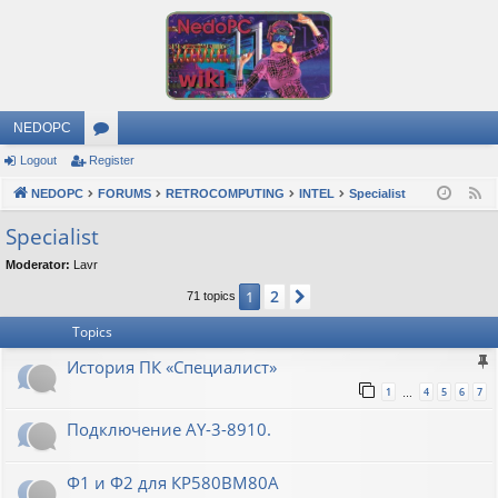
NEDOPC
Logout
Register
or
NEDOPC
u
FORUMS
RETROCOMPUTING
INTEL
Specialist
F
e
m
Specialist
e
s
Moderator:
Lavr
d
2
1
Next
71 topics
Topics
История ПК «Специалист»
1
4
5
6
7
…
Подключение AY-3-8910.
Ф1 и Ф2 для КР580ВМ80А