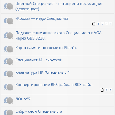
Цветной Специалист - пятицвет и восьмицвет
(девятицвет)
«Кроха» — недо-Специалист
1
2
3
4
Подключение линёвского Специалиста к VGA
через GBS 8220.
Карта памяти по схеме от Fifan'a.
Специалист-М - скруткой
Клавиатура ПК "Специалист"
Конвертирование RKS файла в RKX файл.
1
2
"Юнга"?
Сябр - клон Специалиста