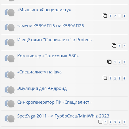
«Мышь» к «Специалисту»
1
2
3
4
замена К589АП16 на К589АП26
И ещё один "Специалист" в Proteus
1
2
Компьютер «Патисоник-580»
1
2
3
«Специалист» на Java
1
2
3
4
Эмуляция для Андроид
Синхрогенератор ПК «Специалист»
SpetSvga-2011 --> ТурбоСпец/MiniWhiz-2023
1
2
3
4
5