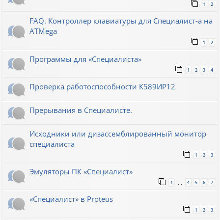
1
2
FAQ. Контроллер клавиатуры для Специалист-а на
ATMega
1
2
Программы для «Специалиста»
1
2
3
4
Проверка работоспособности К589ИР12
Прерывания в Специалисте.
Исходники или дизассемблированный монитор
специалиста
1
2
3
Эмуляторы ПК «Специалист»
1
4
5
6
7
…
«Специалист» в Proteus
1
2
3