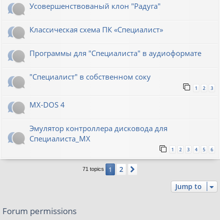
Усовершенствованый клон "Радуга"
Классическая схема ПК «Специалист»
Программы для "Специалиста" в аудиоформате
"Специалист" в собственном соку
1
2
3
MX-DOS 4
Эмулятор контроллера дисковода для
Специалиста_МХ
1
2
3
4
5
6
2
1
Next
71 topics
Jump to
Forum permissions