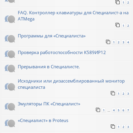
1
2
FAQ. Контроллер клавиатуры для Специалист-а на
ATMega
1
2
Программы для «Специалиста»
1
2
3
4
Проверка работоспособности К589ИР12
Прерывания в Специалисте.
Исходники или дизассемблированный монитор
специалиста
1
2
3
Эмуляторы ПК «Специалист»
1
4
5
6
7
…
«Специалист» в Proteus
1
2
3