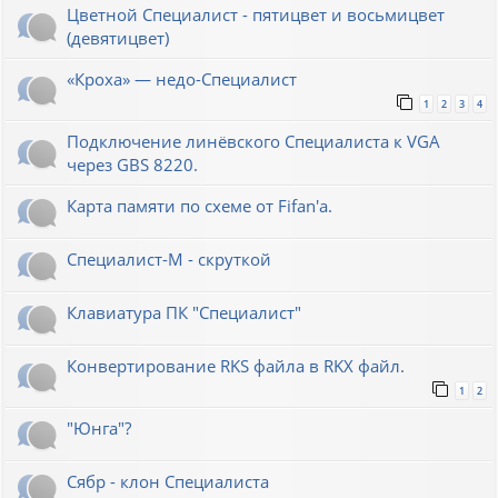
Цветной Специалист - пятицвет и восьмицвет
(девятицвет)
«Кроха» — недо-Специалист
1
2
3
4
Подключение линёвского Специалиста к VGA
через GBS 8220.
Карта памяти по схеме от Fifan'a.
Специалист-М - скруткой
Клавиатура ПК "Специалист"
Конвертирование RKS файла в RKX файл.
1
2
"Юнга"?
Сябр - клон Специалиста