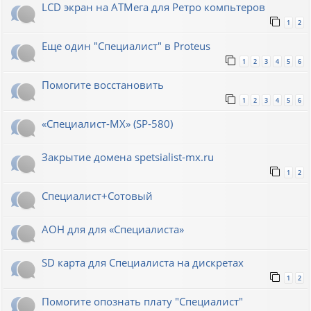
LCD экран на АТМега для Ретро компьтеров
1
2
Еще один "Специалист" в Proteus
1
2
3
4
5
6
Помогите восстановить
1
2
3
4
5
6
«Специалист-МХ» (SP-580)
Закрытие домена spetsialist-mx.ru
1
2
Специалист+Сотовый
АОН для для «Специалиста»
SD карта для Cпециалиста на дискретах
1
2
Помогите опознать плату "Специалист"