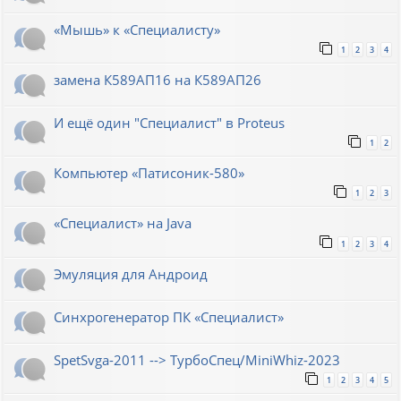
«Мышь» к «Специалисту»
1
2
3
4
замена К589АП16 на К589АП26
И ещё один "Специалист" в Proteus
1
2
Компьютер «Патисоник-580»
1
2
3
«Специалист» на Java
1
2
3
4
Эмуляция для Андроид
Синхрогенератор ПК «Специалист»
SpetSvga-2011 --> ТурбоСпец/MiniWhiz-2023
1
2
3
4
5