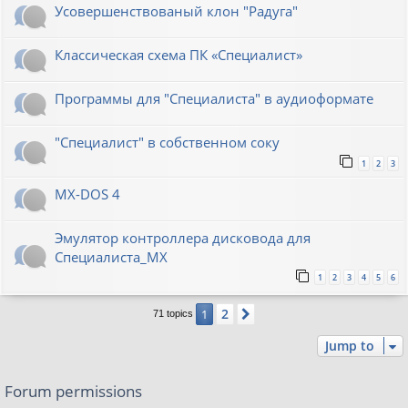
Усовершенствованый клон "Радуга"
Классическая схема ПК «Специалист»
Программы для "Специалиста" в аудиоформате
"Специалист" в собственном соку
1
2
3
MX-DOS 4
Эмулятор контроллера дисковода для
Специалиста_МХ
1
2
3
4
5
6
2
1
Next
71 topics
Jump to
Forum permissions