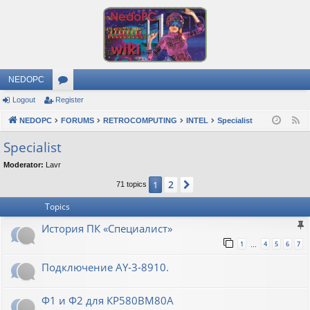
NEDOPC
Logout
Register
or
NEDOPC
u
FORUMS
RETROCOMPUTING
INTEL
Specialist
F
e
m
Specialist
e
s
Moderator:
Lavr
d
2
1
Next
71 topics
Topics
История ПК «Специалист»
1
4
5
6
7
…
Подключение AY-3-8910.
Ф1 и Ф2 для КР580ВМ80А