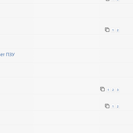
1
2
ёт ПЗУ
1
2
3
1
2