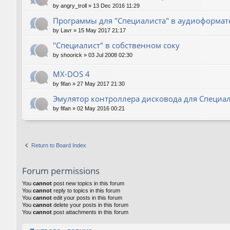
by
angry_troll
»
13 Dec 2016 11:29
Программы для "Специалиста" в аудиоформат
by
Lavr
»
15 May 2017 21:17
"Специалист" в собственном соку
by
shoorick
»
03 Jul 2008 02:30
MX-DOS 4
by
fifan
»
27 May 2017 21:30
Эмулятор контроллера дисковода для Специа
by
fifan
»
02 May 2016 00:21
Return to Board Index
Forum permissions
You
cannot
post new topics in this forum
You
cannot
reply to topics in this forum
You
cannot
edit your posts in this forum
You
cannot
delete your posts in this forum
You
cannot
post attachments in this forum