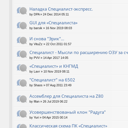
Наладка Специалист-экспресс.
by
DPA
»
24 Dec 2014 05:11
GUI для «Специалиста»
by
barsik
»
16 Nov 2019 08:03
И снова "Эрик"...
by
VituZz
»
22 Oct 2011 01:57
Специалист - Мысли по расширению ОЗУ за сч
by
PVV
»
14 Apr 2017 14:05
«Специалист» и КНГМД
by
Lavr
»
10 Nov 2019 08:11
"Специалист" на 6502
by
Shaos
»
07 Aug 2011 23:49
Ассемблер для Специалиста на Z80
by
fifan
»
26 Jul 2019 06:22
Усовершенствованый клон "Радуга"
by
Yuri
»
04 Apr 2015 00:14
Классическая схема ПК «Специалист»