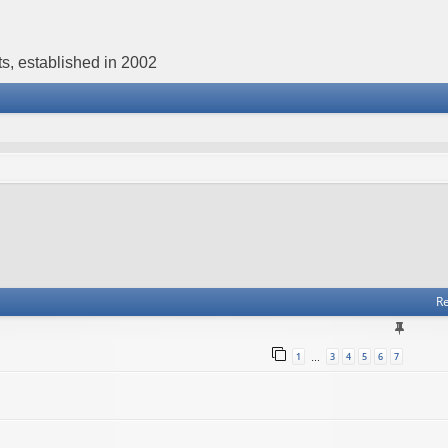
s, established in 2002
Re
1
3
4
5
6
7
…