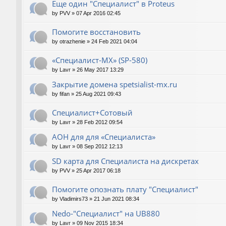
Еще один "Специалист" в Proteus
by
PVV
»
07 Apr 2016 02:45
Помогите восстановить
by
otrazhenie
»
24 Feb 2021 04:04
«Специалист-МХ» (SP-580)
by
Lavr
»
26 May 2017 13:29
Закрытие домена spetsialist-mx.ru
by
fifan
»
25 Aug 2021 09:43
Специалист+Сотовый
by
Lavr
»
28 Feb 2012 09:54
АОН для для «Специалиста»
by
Lavr
»
08 Sep 2012 12:13
SD карта для Cпециалиста на дискретах
by
PVV
»
25 Apr 2017 06:18
Помогите опознать плату "Специалист"
by
Vladimirs73
»
21 Jun 2021 08:34
Nedo-"Специалист" на UB880
by
Lavr
»
09 Nov 2015 18:34