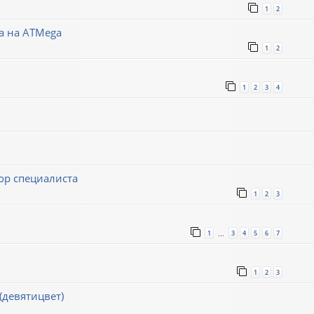
1
2
а на ATMega
1
2
1
2
3
4
р специалиста
1
2
3
1
3
4
5
6
7
…
1
2
3
(девятицвет)