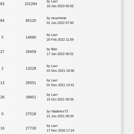
by
Lavr
83
101284
18 Jan 2023 06:55
by
otrazhenie
84
85120
01 Jun 2022 07:00
by
Lavr
5
14690
20 Feb 2022 11:09
by
fifan
27
26459
17 Jan 2022 06:52
by
Lavr
2
13228
01 Nov 2021 18:06
by
Lavr
13
26551
01 Nov 2021 13:41
by
Lavr
28
39951
15 Oct 2021 09:36
by
Vladimirs73
0
27518
21 Jun 2021 08:34
by
Lavr
16
27730
17 Nov 2020 17:24