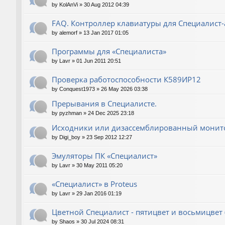
by
KolAnVi
»
30 Aug 2012 04:39
FAQ. Контроллер клавиатуры для Специалист-
by
alemorf
»
13 Jan 2017 01:05
Программы для «Специалиста»
by
Lavr
»
01 Jun 2011 20:51
Проверка работоспособности К589ИР12
by
Conquest1973
»
26 May 2026 03:38
Прерывания в Специалисте.
by
pyzhman
»
24 Dec 2025 23:18
Исходники или дизассемблированный монито
by
Digi_boy
»
23 Sep 2012 12:27
Эмуляторы ПК «Специалист»
by
Lavr
»
30 May 2011 05:20
«Специалист» в Proteus
by
Lavr
»
29 Jan 2016 01:19
Цветной Специалист - пятицвет и восьмицвет 
by
Shaos
»
30 Jul 2024 08:31