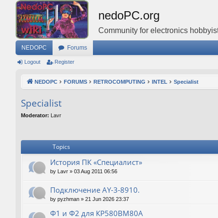
nedoPC.org
Community for electronics hobbyist
NEDOPC
Forums
Logout
Register
NEDOPC
FORUMS
RETROCOMPUTING
INTEL
Specialist
Specialist
Moderator:
Lavr
Topics
История ПК «Специалист»
by
Lavr
»
03 Aug 2011 06:56
Подключение AY-3-8910.
by
pyzhman
»
21 Jun 2026 23:37
Ф1 и Ф2 для КР580ВМ80А