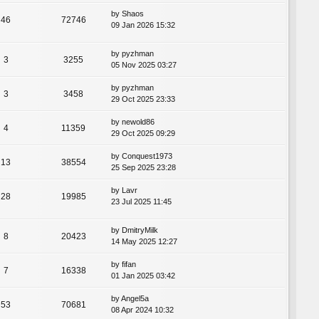
by
Shaos
46
72746
09 Jan 2026 15:32
by
pyzhman
3
3255
05 Nov 2025 03:27
by
pyzhman
3
3458
29 Oct 2025 23:33
by
newold86
4
11359
29 Oct 2025 09:29
by
Conquest1973
13
38554
25 Sep 2025 23:28
by
Lavr
28
19985
23 Jul 2025 11:45
by
DmitryMilk
8
20423
14 May 2025 12:27
by
fifan
7
16338
01 Jan 2025 03:42
by
Angel5a
53
70681
08 Apr 2024 10:32