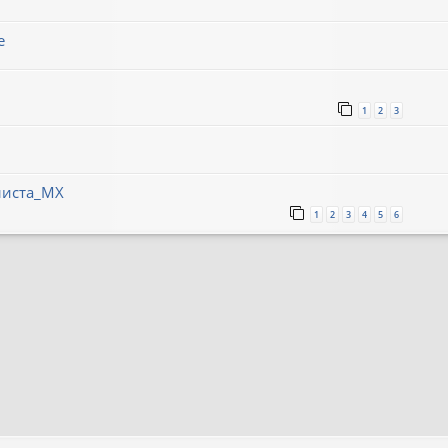
е
1
2
3
листа_МХ
1
2
3
4
5
6