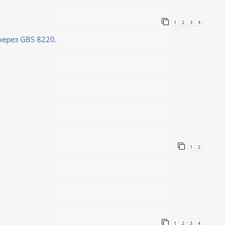
1
2
3
4
ерез GBS 8220.
1
2
1
2
3
4