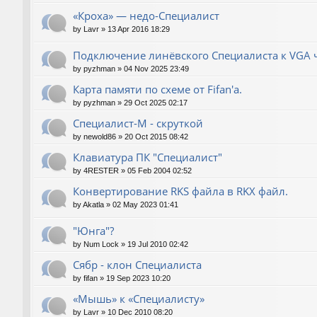
«Кроха» — недо-Специалист
by
Lavr
»
13 Apr 2016 18:29
Подключение линёвского Специалиста к VGA ч
by
pyzhman
»
04 Nov 2025 23:49
Карта памяти по схеме от Fifan'a.
by
pyzhman
»
29 Oct 2025 02:17
Специалист-М - скруткой
by
newold86
»
20 Oct 2015 08:42
Клавиатура ПК "Специалист"
by
4RESTER
»
05 Feb 2004 02:52
Конвертирование RKS файла в RKX файл.
by
Akatla
»
02 May 2023 01:41
"Юнга"?
by
Num Lock
»
19 Jul 2010 02:42
Сябр - клон Специалиста
by
fifan
»
19 Sep 2023 10:20
«Мышь» к «Специалисту»
by
Lavr
»
10 Dec 2010 08:20