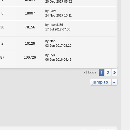
20 Dec 2017 05:52
by
Lavr
8
18007
24 Nov 2017 13:11
by
newold86
38
78156
17 Jul 2017 07:58
by
fifan
2
10129
03 Jun 2017 08:20
by
Pyk
87
106726
06 Jun 2016 04:46
2
1
Next
71 topics
Jump to