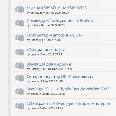
замена К589АП16 на К589АП26
by
sergey2b
»
26 Feb 2024 06:17
И ещё один "Специалист" в Proteus
by
Damir
»
02 Jan 2023 10:25
Компьютер «Патисоник-580»
by
Shaos
»
17 Feb 2023 00:16
«Специалист» на Java
by
Lavr
»
13 Apr 2011 07:13
Эмуляция для Андроид
by
SergeySPB
»
01 Dec 2020 10:00
Синхрогенератор ПК «Специалист»
by
Lavr
»
17 Mar 2023 11:23
SpetSvga-2011 --> ТурбоСпец/MiniWhiz-2023
by
Shaos
»
09 Jun 2011 02:08
LCD экран на АТМега для Ретро компьтеров
by
Lavr
»
24 Feb 2023 14:45