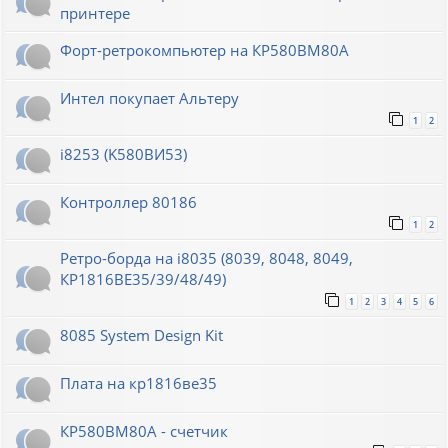
принтере
Форт-ретрокомпьютер на КР580ВМ80А
Интел покупает Альтеру
1
2
i8253 (K580ВИ53)
Контроллер 80186
1
2
Ретро-борда на i8035 (8039, 8048, 8049,
КР1816ВЕ35/39/48/49)
1
2
3
4
5
6
8085 System Design Kit
Плата на кр1816ве35
КР580ВМ80А - счетчик