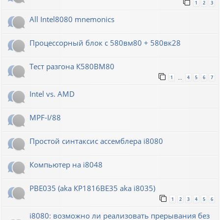
1
2
3
All Intel8080 mnemonics
Процессорный блок с 580вм80 + 580вк28
Тест разгона К580ВМ80
1
4
5
6
7
…
Intel vs. AMD
MPF-I/88
Простой синтаксис ассемблера i8080
Компьютер на i8048
РВЕ035 (aka КР1816ВЕ35 aka i8035)
1
2
3
4
5
6
i8080: возможно ли реализовать прерывания без