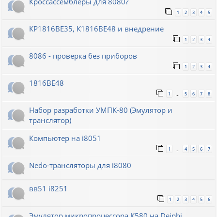
Кроссассемблеры для 8080?
1
2
3
4
5
КР1816ВЕ35, К1816ВЕ48 и внедрение
1
2
3
4
8086 - проверка без приборов
1
2
3
4
1816ВЕ48
1
5
6
7
8
…
Набор разработки УМПК-80 (Эмулятор и
транслятор)
Компьютер на i8051
1
4
5
6
7
…
Nedo-трансляторы для i8080
вв51 i8251
1
2
3
4
5
6
Эмулятор микропроцессора К580 на Deiphi