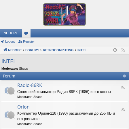
NEDOPC
Logout
Register
or
NEDOPC
u
FORUMS
RETROCOMPUTING
INTEL
F
e
m
INTEL
e
s
Moderator:
Shaos
d
Forum
Radio-86RK
F
Советский компьютер Радио-86РК (1986) и его клоны
e
Moderator:
Shaos
e
d
Orion
-
F
R
Компьютер Орион-128 (1990) расширяемый до 256 КБ и
e
a
его развитие
e
d
d
Moderator:
Shaos
i
-