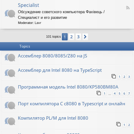
o
O
Specialist
-
F
r
8
Обсуждение советского компьютера Фахiвець /
e
i
6
Специалист и его развитие
e
o
R
d
n
Moderator:
Lavr
K
-
S
2
3
1
Next
p
101 topics
e
Topics
c
i
Ассемблер 8080/8085/Z80 на JS
a
l
i
Ассемблер для Intel 8080 на TypeScript
s
t
1
2
3
Программная модель Intel 8080/КР580ВМ80А
1
4
5
6
7
…
Порт компилятора С с8080 в Typescript и онлайн
Компилятор PL/M для Intel 8080
1
2