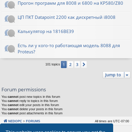
Прогон программ для 8008 и 6800 на КР580/Z80
ЦП ПКТ Datapoint 2200 как дискретный i8008
Калькулятор на 1816ВЕ39
Есть ли у кого-то работающая модель 8088 для
Proteus?
2
3
1
Next
101 topics
Jump to
Forum permissions
You
cannot
post new topics in this forum
You
cannot
reply to topics in this forum
You
cannot
edit your posts in this forum
You
cannot
delete your posts in this forum
You
cannot
post attachments in this forum
NEDOPC
FORUMS
All times are
UTC-07:00
Powered by
phpBB
® Forum Software © phpBB Limited