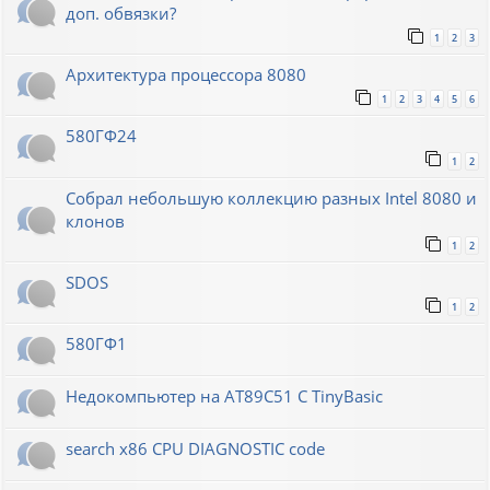
доп. обвязки?
1
2
3
Архитектура процессора 8080
1
2
3
4
5
6
580ГФ24
1
2
Собрал небольшую коллекцию разных Intel 8080 и
клонов
1
2
SDOS
1
2
580ГФ1
Недокомпьютер на AT89C51 C TinyBasic
search x86 CPU DIAGNOSTIC code