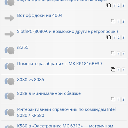
1
2
3
Вот оффдоки на 4004
1
2
SlothPC (8080A и возможно другие ретропроцы)
1
2
3
i8255
1
2
Помогите разобраться с МК КР1816ВЕ39
1
2
8080 vs 8085
8088 в минимальной обвязке
1
2
Интерактивный справочник по командам Intel
8080 / КР580
К580 в «Электроника МС 6313» — матричном