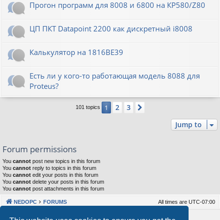
Прогон программ для 8008 и 6800 на КР580/Z80
ЦП ПКТ Datapoint 2200 как дискретный i8008
Калькулятор на 1816ВЕ39
Есть ли у кого-то работающая модель 8088 для
Proteus?
2
3
1
Next
101 topics
Jump to
Forum permissions
You
cannot
post new topics in this forum
You
cannot
reply to topics in this forum
You
cannot
edit your posts in this forum
You
cannot
delete your posts in this forum
You
cannot
post attachments in this forum
NEDOPC
FORUMS
All times are
UTC-07:00
Powered by
phpBB
® Forum Software © phpBB Limited