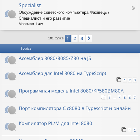
o
O
Specialist
-
F
r
8
Обсуждение советского компьютера Фахiвець /
e
i
6
Специалист и его развитие
e
o
R
d
n
Moderator:
Lavr
K
-
S
2
3
1
Next
p
101 topics
e
Topics
c
i
Ассемблер 8080/8085/Z80 на JS
a
l
i
Ассемблер для Intel 8080 на TypeScript
s
t
1
2
3
Программная модель Intel 8080/КР580ВМ80А
1
4
5
6
7
…
Порт компилятора С с8080 в Typescript и онлайн
Компилятор PL/M для Intel 8080
1
2