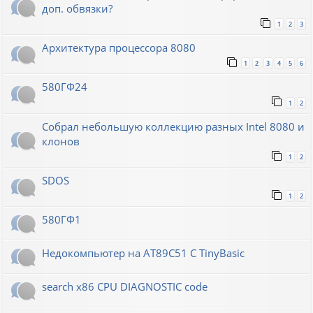
доп. обвязки?
1
2
3
Архитектура процессора 8080
1
2
3
4
5
6
580ГФ24
1
2
Собрал небольшую коллекцию разных Intel 8080 и
клонов
1
2
SDOS
1
2
580ГФ1
Недокомпьютер на AT89C51 C TinyBasic
search x86 CPU DIAGNOSTIC code