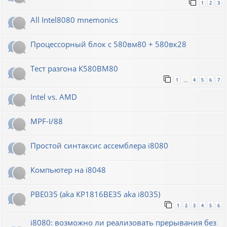
1
2
3
All Intel8080 mnemonics
Процессорный блок с 580вм80 + 580вк28
Тест разгона К580ВМ80
1
4
5
6
7
…
Intel vs. AMD
MPF-I/88
Простой синтаксис ассемблера i8080
Компьютер на i8048
РВЕ035 (aka КР1816ВЕ35 aka i8035)
1
2
3
4
5
6
i8080: возможно ли реализовать прерывания без