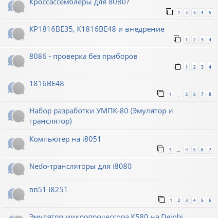
Кроссассемблеры для 8080?
1
2
3
4
5
КР1816ВЕ35, К1816ВЕ48 и внедрение
1
2
3
4
8086 - проверка без приборов
1
2
3
4
1816ВЕ48
1
5
6
7
8
…
Набор разработки УМПК-80 (Эмулятор и
транслятор)
Компьютер на i8051
1
4
5
6
7
…
Nedo-трансляторы для i8080
вв51 i8251
1
2
3
4
5
6
Эмулятор микропроцессора К580 на Deiphi