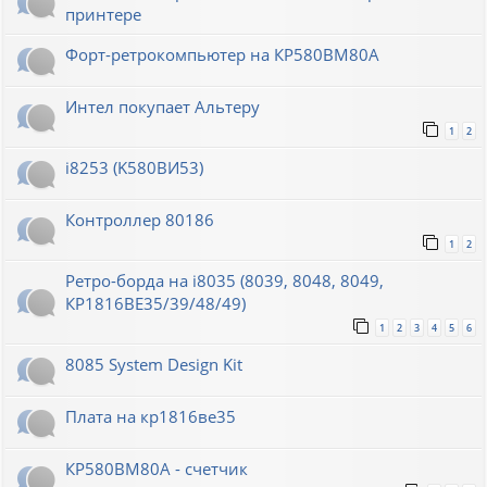
принтере
Форт-ретрокомпьютер на КР580ВМ80А
Интел покупает Альтеру
1
2
i8253 (K580ВИ53)
Контроллер 80186
1
2
Ретро-борда на i8035 (8039, 8048, 8049,
КР1816ВЕ35/39/48/49)
1
2
3
4
5
6
8085 System Design Kit
Плата на кр1816ве35
КР580ВМ80А - счетчик