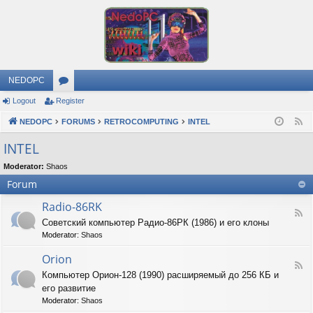
NEDOPC
Logout
Register
or
NEDOPC
u
FORUMS
RETROCOMPUTING
INTEL
F
e
m
INTEL
e
s
Moderator:
Shaos
d
Forum
Radio-86RK
F
Советский компьютер Радио-86РК (1986) и его клоны
e
Moderator:
Shaos
e
d
Orion
-
F
R
Компьютер Орион-128 (1990) расширяемый до 256 КБ и
e
a
его развитие
e
d
d
Moderator:
Shaos
i
-