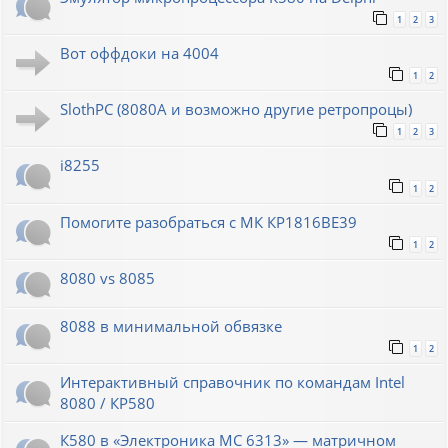
1
2
3
Вот оффдоки на 4004
1
2
SlothPC (8080A и возможно другие ретропроцы)
1
2
3
i8255
1
2
Помогите разобраться с МК КР1816ВЕ39
1
2
8080 vs 8085
8088 в минимальной обвязке
1
2
Интерактивный справочник по командам Intel
8080 / КР580
К580 в «Электроника МС 6313» — матричном