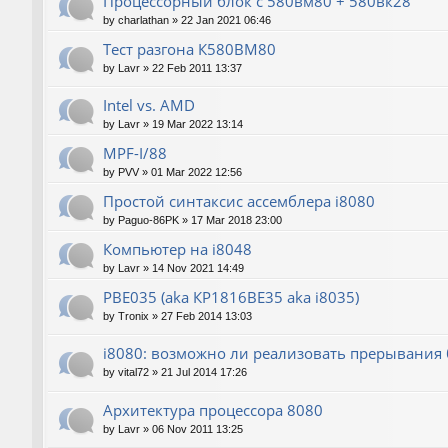
Процессорный блок с 580вм80 + 580вк28
by
charlathan
»
22 Jan 2021 06:46
Тест разгона К580ВМ80
by
Lavr
»
22 Feb 2011 13:37
Intel vs. AMD
by
Lavr
»
19 Mar 2022 13:14
MPF-I/88
by
PVV
»
01 Mar 2022 12:56
Простой синтаксис ассемблера i8080
by
Paguo-86PK
»
17 Mar 2018 23:00
Компьютер на i8048
by
Lavr
»
14 Nov 2021 14:49
РВЕ035 (aka КР1816ВЕ35 aka i8035)
by
Tronix
»
27 Feb 2014 13:03
i8080: возможно ли реализовать прерывания б
by
vital72
»
21 Jul 2014 17:26
Архитектура процессора 8080
by
Lavr
»
06 Nov 2011 13:25