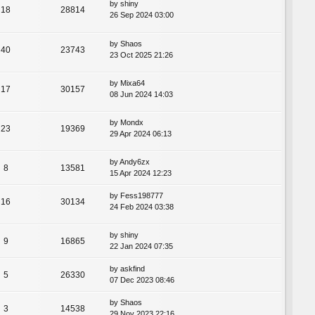
by
shiny
18
28814
26 Sep 2024 03:00
by
Shaos
40
23743
23 Oct 2025 21:26
by
Mixa64
17
30157
08 Jun 2024 14:03
by
Mondx
23
19369
29 Apr 2024 06:13
by
Andy6zx
8
13581
15 Apr 2024 12:23
by
Fess198777
16
30134
24 Feb 2024 03:38
by
shiny
9
16865
22 Jan 2024 07:35
by
askfind
5
26330
07 Dec 2023 08:46
by
Shaos
3
14538
29 Nov 2023 22:16