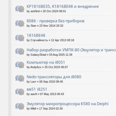
КР1816ВЕ35, К1816ВЕ48 и внедрение
by
askfind
»
20 Oct 2024 08:01
8086 - проверка без приборов
by
Stan
»
23 Nov 2014 20:32
1816ВЕ48
by
Случайность
»
12 Apr 2013 08:18
Набор разработки УМПК-80 (Эмулятор и транс
by
GalaxyShad
»
03 Aug 2025 11:39
Компьютер на i8051
by
Andy6zx
»
25 Oct 2015 06:07
Nedo-трансляторы для i8080
by
Lavr
»
06 Sep 2010 08:45
вв51 i8251
by
aav8
»
07 May 2013 06:43
Эмулятор микропроцессора К580 на Deiphi
by
Mildi
»
17 Sep 2024 02:30