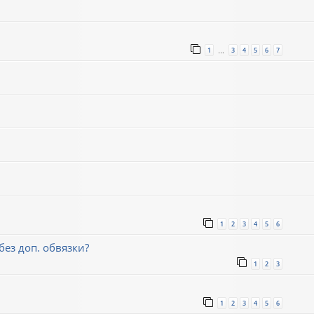
1
3
4
5
6
7
…
1
2
3
4
5
6
ез доп. обвязки?
1
2
3
1
2
3
4
5
6