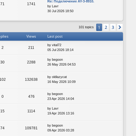
Re: Подключение AY-3-8910.
71
1741
by
Lavr
30 Jul 2026 18:50
2
3
1
Next
101 topics
plies
Views
Last post
by
vital72
2
211
05 Jul 2026 18:14
by
begoon
30
2288
26 May 2026 04:53
by
oldlazycat
102
132638
16 May 2026 10:09
by
begoon
0
476
23 Apr 2026 14:04
by
Lavr
15
1114
19 Apr 2026 13:16
by
begoon
74
109781
09 Apr 2026 03:28