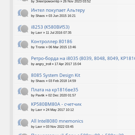
by
Электромонтёр
»
26 Nov 2023 03:52
Интел покупает Альтеру
by
Shaos
»
03 Jun 2015 16:21
i8253 (K580ВИ53)
by
Lavr
»
11 Jul 2016 07:35
Контроллер 80186
by
Tronix
»
06 Mar 2015 13:46
Ретро-борда на i8035 (8039, 8048, 8049, КР18
by
angry_troll
»
17 Apr 2017 15:04
8085 System Design Kit
by
Shaos
»
03 Feb 2018 14:59
Плата на кр1816ве35
by
Pavtik
»
02 Dec 2020 01:57
КР580ВМ80А - счетчик
by
Lavr
»
24 May 2017 10:12
All Intel8080 mnemonics
by
Lavr
»
03 Nov 2022 03:45