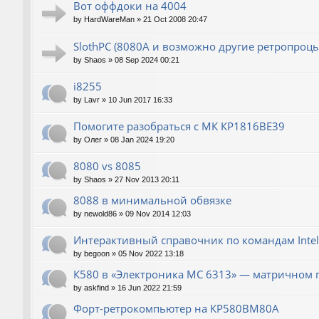
Вот оффдоки на 4004
by
HardWareMan
»
21 Oct 2008 20:47
SlothPC (8080A и возможно другие ретропроцы
by
Shaos
»
08 Sep 2024 00:21
i8255
by
Lavr
»
10 Jun 2017 16:33
Помогите разобраться с МК КР1816ВЕ39
by
Олег
»
08 Jan 2024 19:20
8080 vs 8085
by
Shaos
»
27 Nov 2013 20:11
8088 в минимальной обвязке
by
newold86
»
09 Nov 2014 12:03
Интерактивный справочник по командам Intel
by
begoon
»
05 Nov 2022 13:18
К580 в «Электроника МС 6313» — матричном 
by
askfind
»
16 Jun 2022 21:59
Форт-ретрокомпьютер на КР580ВМ80А