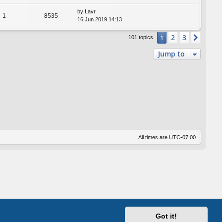
by
Lavr
1
8535
16 Jun 2019 14:13
2
3
1
Next
101 topics
Jump to
All times are
UTC-07:00
Got it!