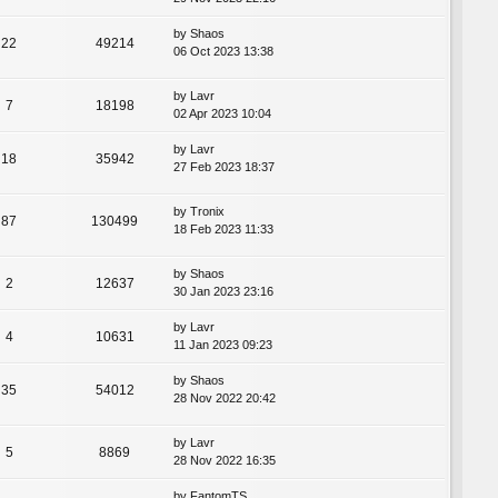
by
Shaos
22
49214
06 Oct 2023 13:38
by
Lavr
7
18198
02 Apr 2023 10:04
by
Lavr
18
35942
27 Feb 2023 18:37
by
Tronix
87
130499
18 Feb 2023 11:33
by
Shaos
2
12637
30 Jan 2023 23:16
by
Lavr
4
10631
11 Jan 2023 09:23
by
Shaos
35
54012
28 Nov 2022 20:42
by
Lavr
5
8869
28 Nov 2022 16:35
by
FantomTS