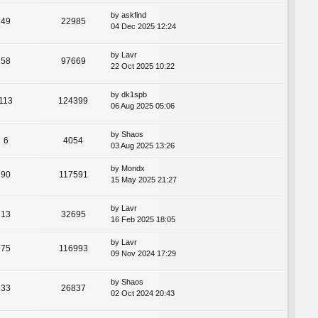
by
askfind
49
22985
04 Dec 2025 12:24
by
Lavr
58
97669
22 Oct 2025 10:22
by
dk1spb
113
124399
06 Aug 2025 05:06
by
Shaos
6
4054
03 Aug 2025 13:26
by
Mondx
90
117591
15 May 2025 21:27
by
Lavr
13
32695
16 Feb 2025 18:05
by
Lavr
75
116993
09 Nov 2024 17:29
by
Shaos
33
26837
02 Oct 2024 20:43