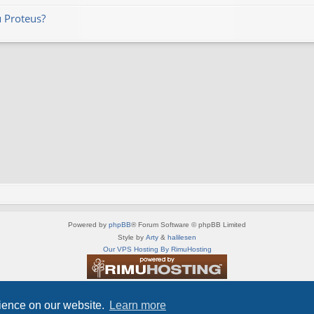
 Proteus?
Powered by
phpBB
® Forum Software © phpBB Limited
Style by
Arty
&
halilesen
Our VPS Hosting By RimuHosting
This server is located in London data center
Server admin:
mastodon.social/@Shaos
rience on our website.
Learn more
Privacy
|
Terms