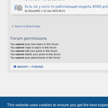
Есть ли у кого-то работающая модель 8088 для
by
Deus0451
»
12 Jun 2019 06:21
Return to Board Index
Forum permissions
You
cannot
post new topics in this forum
You
cannot
reply to topics in this forum
You
cannot
edit your posts in this forum
You
cannot
delete your posts in this forum
You
cannot
post attachments in this forum
NEDOPC
FORUMS
This website uses cookies to ensure you get the best expe