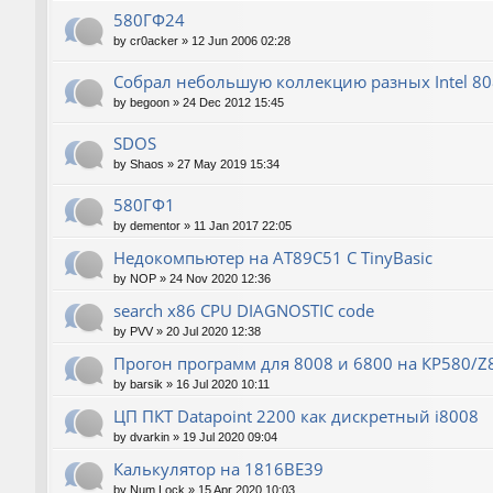
580ГФ24
by
cr0acker
»
12 Jun 2006 02:28
Собрал небольшую коллекцию разных Intel 80
by
begoon
»
24 Dec 2012 15:45
SDOS
by
Shaos
»
27 May 2019 15:34
580ГФ1
by
dementor
»
11 Jan 2017 22:05
Недокомпьютер на AT89C51 C TinyBasic
by
NOP
»
24 Nov 2020 12:36
search x86 CPU DIAGNOSTIC code
by
PVV
»
20 Jul 2020 12:38
Прогон программ для 8008 и 6800 на КР580/Z
by
barsik
»
16 Jul 2020 10:11
ЦП ПКТ Datapoint 2200 как дискретный i8008
by
dvarkin
»
19 Jul 2020 09:04
Калькулятор на 1816ВЕ39
by
Num Lock
»
15 Apr 2020 10:03