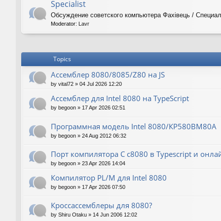
Specialist
Обсуждение советского компьютера Фахiвець / Специал
Moderator:
Lavr
Topics
Ассемблер 8080/8085/Z80 на JS
by
vital72
»
04 Jul 2026 12:20
Ассемблер для Intel 8080 на TypeScript
by
begoon
»
17 Apr 2026 02:51
Программная модель Intel 8080/КР580ВМ80А
by
begoon
»
24 Aug 2012 06:32
Порт компилятора С с8080 в Typescript и онла
by
begoon
»
23 Apr 2026 14:04
Компилятор PL/M для Intel 8080
by
begoon
»
17 Apr 2026 07:50
Кроссассемблеры для 8080?
by
Shiru Otaku
»
14 Jun 2006 12:02