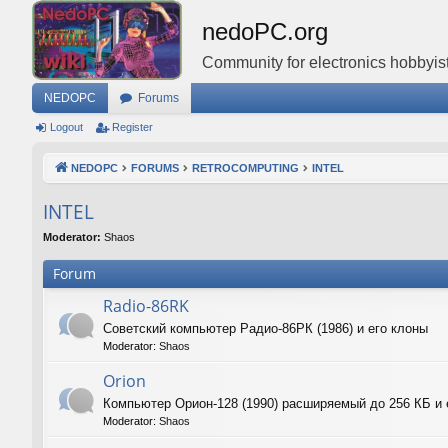
nedoPC.org
Community for electronics hobbyist
NEDOPC
Forums
Logout
Register
NEDOPC
FORUMS
RETROCOMPUTING
INTEL
INTEL
Moderator:
Shaos
Forum
Radio-86RK
Советский компьютер Радио-86РК (1986) и его клоны
Moderator:
Shaos
Orion
Компьютер Орион-128 (1990) расширяемый до 256 КБ и 
Moderator:
Shaos