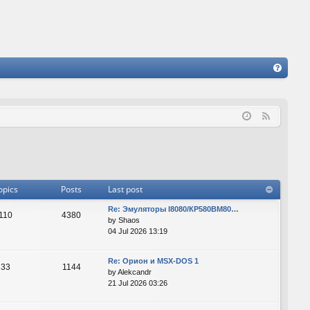
FA
Q
F
e
e
d
opics
Posts
Last post
Re: Эмуляторы I8080/КР580ВМ80…
110
4380
by
Shaos
04 Jul 2026 13:19
Re: Орион и MSX-DOS 1
33
1144
by
Alekcandr
21 Jul 2026 03:26