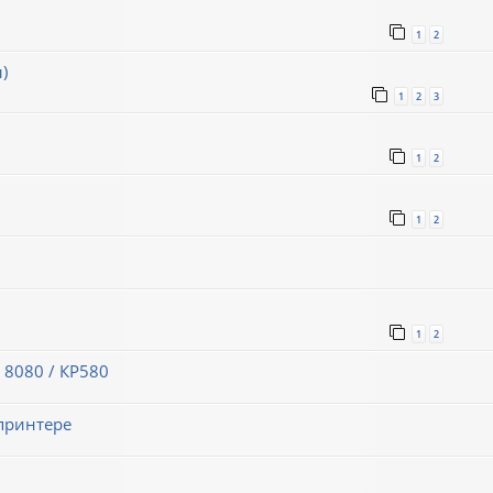
1
2
)
1
2
3
1
2
1
2
1
2
 8080 / КР580
принтере