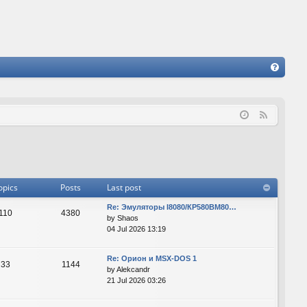
FA
Q
F
e
e
d
opics
Posts
Last post
Re: Эмуляторы I8080/КР580ВМ80…
110
4380
by
Shaos
04 Jul 2026 13:19
Re: Орион и MSX-DOS 1
33
1144
by
Alekcandr
21 Jul 2026 03:26