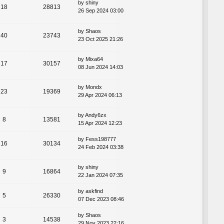
by
shiny
18
28813
26 Sep 2024 03:00
by
Shaos
40
23743
23 Oct 2025 21:26
by
Mixa64
17
30157
08 Jun 2024 14:03
by
Mondx
23
19369
29 Apr 2024 06:13
by
Andy6zx
8
13581
15 Apr 2024 12:23
by
Fess198777
16
30134
24 Feb 2024 03:38
by
shiny
9
16864
22 Jan 2024 07:35
by
askfind
5
26330
07 Dec 2023 08:46
by
Shaos
3
14538
29 Nov 2023 22:16