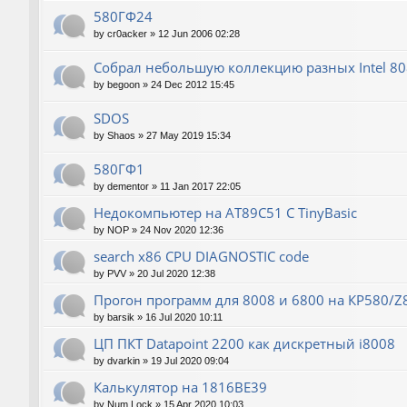
580ГФ24
by
cr0acker
»
12 Jun 2006 02:28
Собрал небольшую коллекцию разных Intel 80
by
begoon
»
24 Dec 2012 15:45
SDOS
by
Shaos
»
27 May 2019 15:34
580ГФ1
by
dementor
»
11 Jan 2017 22:05
Недокомпьютер на AT89C51 C TinyBasic
by
NOP
»
24 Nov 2020 12:36
search x86 CPU DIAGNOSTIC code
by
PVV
»
20 Jul 2020 12:38
Прогон программ для 8008 и 6800 на КР580/Z
by
barsik
»
16 Jul 2020 10:11
ЦП ПКТ Datapoint 2200 как дискретный i8008
by
dvarkin
»
19 Jul 2020 09:04
Калькулятор на 1816ВЕ39
by
Num Lock
»
15 Apr 2020 10:03