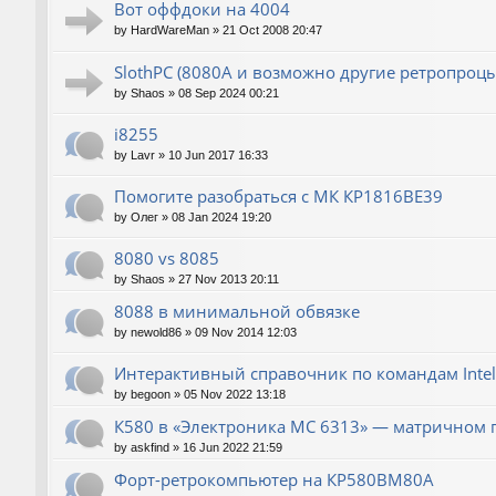
Вот оффдоки на 4004
by
HardWareMan
»
21 Oct 2008 20:47
SlothPC (8080A и возможно другие ретропроцы
by
Shaos
»
08 Sep 2024 00:21
i8255
by
Lavr
»
10 Jun 2017 16:33
Помогите разобраться с МК КР1816ВЕ39
by
Олег
»
08 Jan 2024 19:20
8080 vs 8085
by
Shaos
»
27 Nov 2013 20:11
8088 в минимальной обвязке
by
newold86
»
09 Nov 2014 12:03
Интерактивный справочник по командам Intel
by
begoon
»
05 Nov 2022 13:18
К580 в «Электроника МС 6313» — матричном 
by
askfind
»
16 Jun 2022 21:59
Форт-ретрокомпьютер на КР580ВМ80А