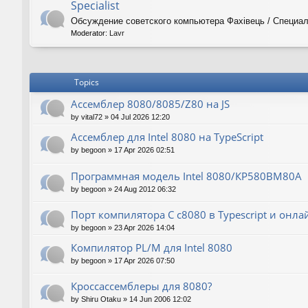
Specialist
Обсуждение советского компьютера Фахiвець / Специал
Moderator:
Lavr
Topics
Ассемблер 8080/8085/Z80 на JS
by
vital72
»
04 Jul 2026 12:20
Ассемблер для Intel 8080 на TypeScript
by
begoon
»
17 Apr 2026 02:51
Программная модель Intel 8080/КР580ВМ80А
by
begoon
»
24 Aug 2012 06:32
Порт компилятора С с8080 в Typescript и онла
by
begoon
»
23 Apr 2026 14:04
Компилятор PL/M для Intel 8080
by
begoon
»
17 Apr 2026 07:50
Кроссассемблеры для 8080?
by
Shiru Otaku
»
14 Jun 2006 12:02