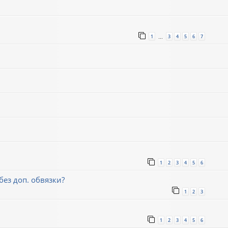
1
3
4
5
6
7
…
1
2
3
4
5
6
ез доп. обвязки?
1
2
3
1
2
3
4
5
6