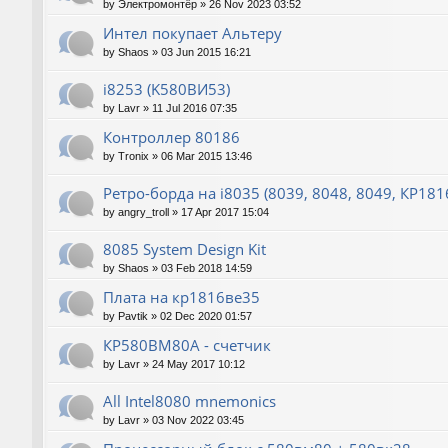
by
Электромонтёр
»
26 Nov 2023 03:52
Интел покупает Альтеру
by
Shaos
»
03 Jun 2015 16:21
i8253 (K580ВИ53)
by
Lavr
»
11 Jul 2016 07:35
Контроллер 80186
by
Tronix
»
06 Mar 2015 13:46
Ретро-борда на i8035 (8039, 8048, 8049, КР18
by
angry_troll
»
17 Apr 2017 15:04
8085 System Design Kit
by
Shaos
»
03 Feb 2018 14:59
Плата на кр1816ве35
by
Pavtik
»
02 Dec 2020 01:57
КР580ВМ80А - счетчик
by
Lavr
»
24 May 2017 10:12
All Intel8080 mnemonics
by
Lavr
»
03 Nov 2022 03:45