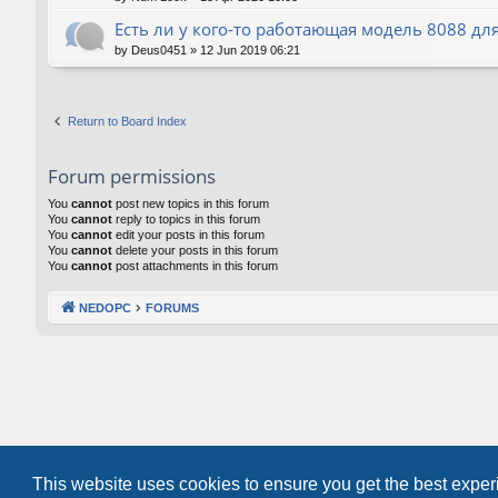
Есть ли у кого-то работающая модель 8088 для
by
Deus0451
»
12 Jun 2019 06:21
Return to Board Index
Forum permissions
You
cannot
post new topics in this forum
You
cannot
reply to topics in this forum
You
cannot
edit your posts in this forum
You
cannot
delete your posts in this forum
You
cannot
post attachments in this forum
NEDOPC
FORUMS
This website uses cookies to ensure you get the best expe