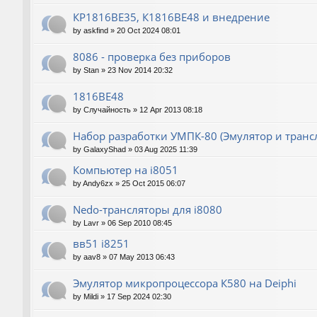
КР1816ВЕ35, К1816ВЕ48 и внедрение
by
askfind
»
20 Oct 2024 08:01
8086 - проверка без приборов
by
Stan
»
23 Nov 2014 20:32
1816ВЕ48
by
Случайность
»
12 Apr 2013 08:18
Набор разработки УМПК-80 (Эмулятор и транс
by
GalaxyShad
»
03 Aug 2025 11:39
Компьютер на i8051
by
Andy6zx
»
25 Oct 2015 06:07
Nedo-трансляторы для i8080
by
Lavr
»
06 Sep 2010 08:45
вв51 i8251
by
aav8
»
07 May 2013 06:43
Эмулятор микропроцессора К580 на Deiphi
by
Mildi
»
17 Sep 2024 02:30