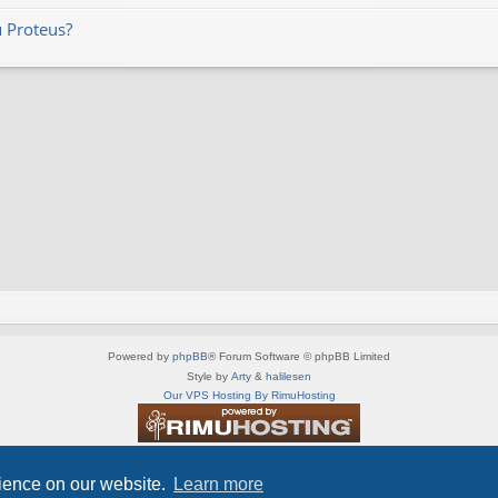
 Proteus?
Powered by
phpBB
® Forum Software © phpBB Limited
Style by
Arty
&
halilesen
Our VPS Hosting By RimuHosting
This server is located in London data center
Server admin:
mastodon.social/@Shaos
rience on our website.
Learn more
Privacy
|
Terms