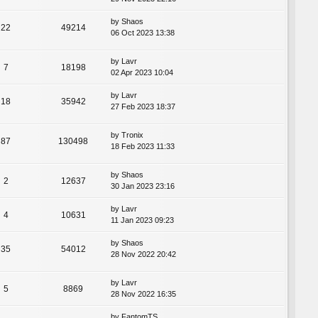
by
Shaos
22
49214
06 Oct 2023 13:38
by
Lavr
7
18198
02 Apr 2023 10:04
by
Lavr
18
35942
27 Feb 2023 18:37
by
Tronix
87
130498
18 Feb 2023 11:33
by
Shaos
2
12637
30 Jan 2023 23:16
by
Lavr
4
10631
11 Jan 2023 09:23
by
Shaos
35
54012
28 Nov 2022 20:42
by
Lavr
5
8869
28 Nov 2022 16:35
by
FantomTS