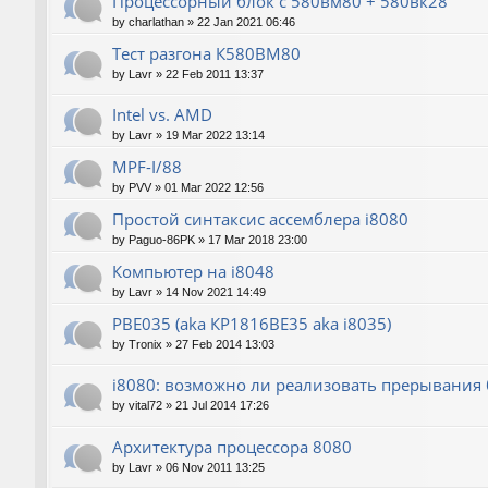
Процессорный блок с 580вм80 + 580вк28
by
charlathan
»
22 Jan 2021 06:46
Тест разгона К580ВМ80
by
Lavr
»
22 Feb 2011 13:37
Intel vs. AMD
by
Lavr
»
19 Mar 2022 13:14
MPF-I/88
by
PVV
»
01 Mar 2022 12:56
Простой синтаксис ассемблера i8080
by
Paguo-86PK
»
17 Mar 2018 23:00
Компьютер на i8048
by
Lavr
»
14 Nov 2021 14:49
РВЕ035 (aka КР1816ВЕ35 aka i8035)
by
Tronix
»
27 Feb 2014 13:03
i8080: возможно ли реализовать прерывания б
by
vital72
»
21 Jul 2014 17:26
Архитектура процессора 8080
by
Lavr
»
06 Nov 2011 13:25