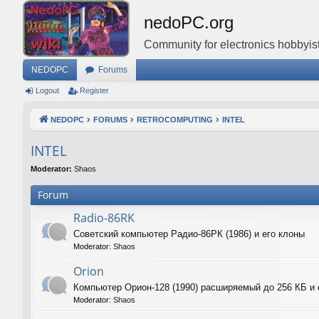
nedoPC.org
Community for electronics hobbyist
NEDOPC
Forums
Logout
Register
NEDOPC
FORUMS
RETROCOMPUTING
INTEL
INTEL
Moderator:
Shaos
Forum
Radio-86RK
Советский компьютер Радио-86РК (1986) и его клоны
Moderator:
Shaos
Orion
Компьютер Орион-128 (1990) расширяемый до 256 КБ и 
Moderator:
Shaos