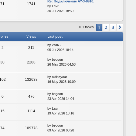
Re: Подключение AY-3-8910.
71
1741
by
Lavr
30 Jul 2026 18:50
2
3
1
Next
101 topics
plies
Views
Last post
by
vital72
2
211
05 Jul 2026 18:14
by
begoon
30
2288
26 May 2026 04:53
by
oldlazycat
102
132638
16 May 2026 10:09
by
begoon
0
476
23 Apr 2026 14:04
by
Lavr
15
1114
19 Apr 2026 13:16
by
begoon
74
109778
09 Apr 2026 03:28