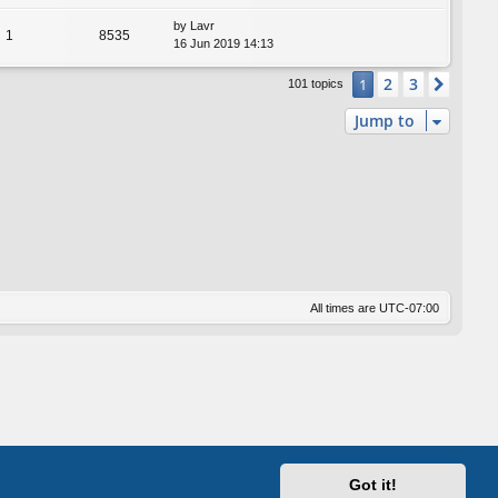
by
Lavr
1
8535
16 Jun 2019 14:13
2
3
1
Next
101 topics
Jump to
All times are
UTC-07:00
Got it!