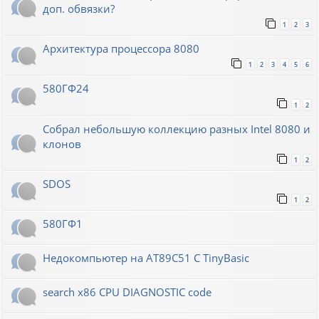
доп. обвязки?
1
2
3
Архитектура процессора 8080
1
2
3
4
5
6
580ГФ24
1
2
Собрал небольшую коллекцию разных Intel 8080 и
клонов
1
2
SDOS
1
2
580ГФ1
Недокомпьютер на AT89C51 C TinyBasic
search x86 CPU DIAGNOSTIC code