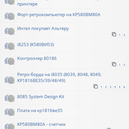
принтере
Форт-ретрокомпьютер на КР580ВМ80А
Интел покупает Альтеру
1
2
i8253 (K580ВИ53)
Контроллер 80186
1
2
Ретро-борда на i8035 (8039, 8048, 8049,
КР1816ВЕ35/39/48/49)
1
2
3
4
5
6
8085 System Design Kit
Плата на кр1816ве35
КР580ВМ80А - счетчик