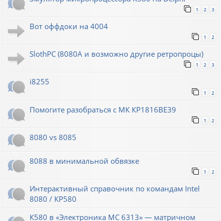
1
2
3
Вот оффдоки на 4004
1
2
SlothPC (8080A и возможно другие ретропроцы)
1
2
3
i8255
1
2
Помогите разобраться с МК КР1816ВЕ39
1
2
8080 vs 8085
8088 в минимальной обвязке
1
2
Интерактивный справочник по командам Intel
8080 / КР580
К580 в «Электроника МС 6313» — матричном