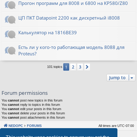
Прогон программ для 8008 и 6800 на КР580/Z80
ЦП ПКТ Datapoint 2200 как дискретный i8008
Калькулятор на 1816ВЕ39
Есть ли у кого-то работающая модель 8088 для
Proteus?
2
3
1
Next
101 topics
Jump to
Forum permissions
You
cannot
post new topics in this forum
You
cannot
reply to topics in this forum
You
cannot
edit your posts in this forum
You
cannot
delete your posts in this forum
You
cannot
post attachments in this forum
NEDOPC
FORUMS
All times are
UTC-07:00
Powered by
phpBB
® Forum Software © phpBB Limited