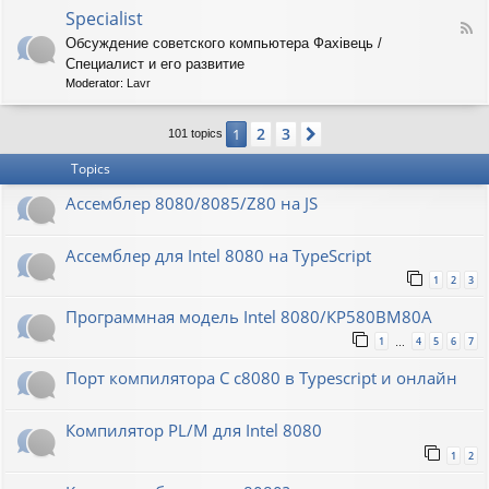
o
O
Specialist
-
F
r
8
Обсуждение советского компьютера Фахiвець /
e
i
6
Специалист и его развитие
e
o
R
d
n
Moderator:
Lavr
K
-
S
2
3
1
Next
p
101 topics
e
Topics
c
i
Ассемблер 8080/8085/Z80 на JS
a
l
i
Ассемблер для Intel 8080 на TypeScript
s
t
1
2
3
Программная модель Intel 8080/КР580ВМ80А
1
4
5
6
7
…
Порт компилятора С с8080 в Typescript и онлайн
Компилятор PL/M для Intel 8080
1
2