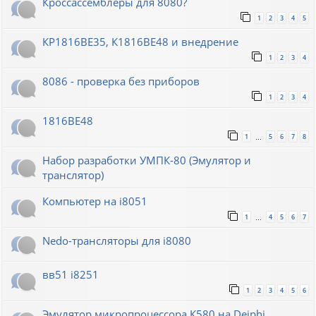
Кроссассемблеры для 8080?
1
2
3
4
5
КР1816ВЕ35, К1816ВЕ48 и внедрение
1
2
3
4
8086 - проверка без приборов
1
2
3
4
1816ВЕ48
1
5
6
7
8
…
Набор разработки УМПК-80 (Эмулятор и
транслятор)
Компьютер на i8051
1
4
5
6
7
…
Nedo-трансляторы для i8080
вв51 i8251
1
2
3
4
5
6
Эмулятор микропроцессора К580 на Deiphi