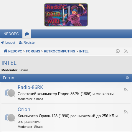
NEDOPC
Logout
Register
or
NEDOPC
u
FORUMS
RETROCOMPUTING
INTEL
F
e
m
INTEL
e
s
Moderator:
Shaos
d
Forum
Radio-86RK
F
Советский компьютер Радио-86РК (1986) и его клоны
e
Moderator:
Shaos
e
d
Orion
-
F
R
Компьютер Орион-128 (1990) расширяемый до 256 КБ и
e
a
его развитие
e
d
d
Moderator:
Shaos
i
-