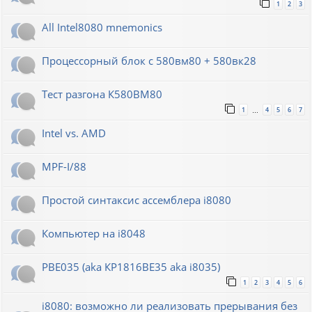
1
2
3
All Intel8080 mnemonics
Процессорный блок с 580вм80 + 580вк28
Тест разгона К580ВМ80
1
4
5
6
7
…
Intel vs. AMD
MPF-I/88
Простой синтаксис ассемблера i8080
Компьютер на i8048
РВЕ035 (aka КР1816ВЕ35 aka i8035)
1
2
3
4
5
6
i8080: возможно ли реализовать прерывания без