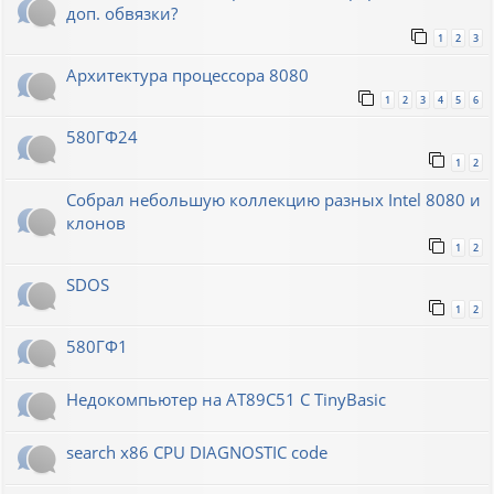
доп. обвязки?
1
2
3
Архитектура процессора 8080
1
2
3
4
5
6
580ГФ24
1
2
Собрал небольшую коллекцию разных Intel 8080 и
клонов
1
2
SDOS
1
2
580ГФ1
Недокомпьютер на AT89C51 C TinyBasic
search x86 CPU DIAGNOSTIC code