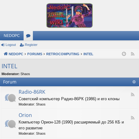
NEDOPC
Logout
Register
or
NEDOPC
u
FORUMS
RETROCOMPUTING
INTEL
F
e
m
INTEL
e
s
Moderator:
Shaos
d
Forum
Radio-86RK
F
Советский компьютер Радио-86РК (1986) и его клоны
e
Moderator:
Shaos
e
d
Orion
-
F
R
Компьютер Орион-128 (1990) расширяемый до 256 КБ и
e
a
его развитие
e
d
d
Moderator:
Shaos
i
-