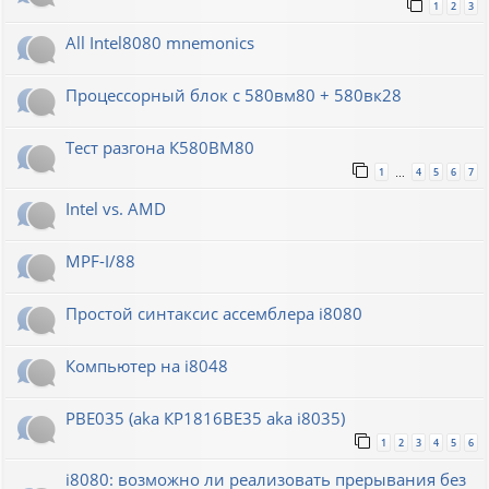
1
2
3
All Intel8080 mnemonics
Процессорный блок с 580вм80 + 580вк28
Тест разгона К580ВМ80
1
4
5
6
7
…
Intel vs. AMD
MPF-I/88
Простой синтаксис ассемблера i8080
Компьютер на i8048
РВЕ035 (aka КР1816ВЕ35 aka i8035)
1
2
3
4
5
6
i8080: возможно ли реализовать прерывания без