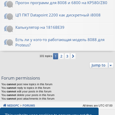
Прогон программ для 8008 и 6800 на КР580/Z80
ЦП ПКТ Datapoint 2200 как дискретный i8008
Калькулятор на 1816ВЕ39
Есть ли у кого-то работающая модель 8088 для
Proteus?
2
3
1
Next
101 topics
Jump to
Forum permissions
You
cannot
post new topics in this forum
You
cannot
reply to topics in this forum
You
cannot
edit your posts in this forum
You
cannot
delete your posts in this forum
You
cannot
post attachments in this forum
NEDOPC
FORUMS
All times are
UTC-07:00
Powered by
phpBB
® Forum Software © phpBB Limited