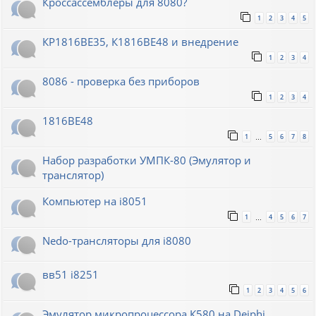
Кроссассемблеры для 8080?
1
2
3
4
5
КР1816ВЕ35, К1816ВЕ48 и внедрение
1
2
3
4
8086 - проверка без приборов
1
2
3
4
1816ВЕ48
1
5
6
7
8
…
Набор разработки УМПК-80 (Эмулятор и
транслятор)
Компьютер на i8051
1
4
5
6
7
…
Nedo-трансляторы для i8080
вв51 i8251
1
2
3
4
5
6
Эмулятор микропроцессора К580 на Deiphi