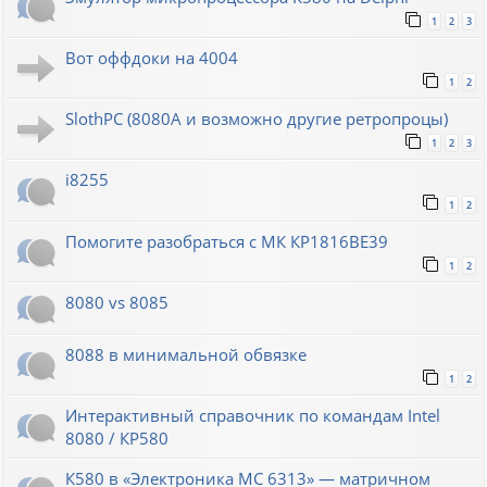
1
2
3
Вот оффдоки на 4004
1
2
SlothPC (8080A и возможно другие ретропроцы)
1
2
3
i8255
1
2
Помогите разобраться с МК КР1816ВЕ39
1
2
8080 vs 8085
8088 в минимальной обвязке
1
2
Интерактивный справочник по командам Intel
8080 / КР580
К580 в «Электроника МС 6313» — матричном