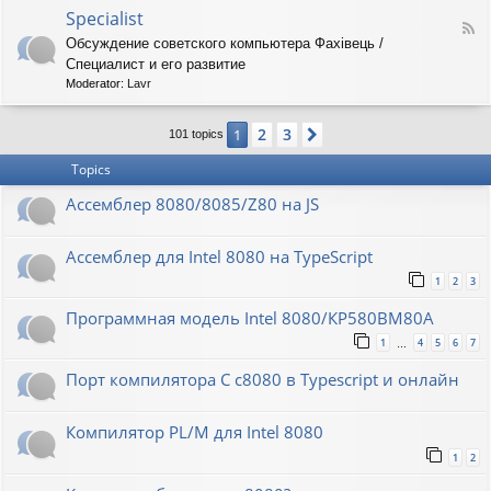
o
O
Specialist
-
F
r
8
Обсуждение советского компьютера Фахiвець /
e
i
6
Специалист и его развитие
e
o
R
d
n
Moderator:
Lavr
K
-
S
2
3
1
Next
p
101 topics
e
Topics
c
i
Ассемблер 8080/8085/Z80 на JS
a
l
i
Ассемблер для Intel 8080 на TypeScript
s
t
1
2
3
Программная модель Intel 8080/КР580ВМ80А
1
4
5
6
7
…
Порт компилятора С с8080 в Typescript и онлайн
Компилятор PL/M для Intel 8080
1
2