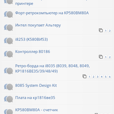
принтере
Форт-ретрокомпьютер на КР580ВМ80А
Интел покупает Альтеру
1
2
i8253 (K580ВИ53)
Контроллер 80186
1
2
Ретро-борда на i8035 (8039, 8048, 8049,
КР1816ВЕ35/39/48/49)
1
2
3
4
5
6
8085 System Design Kit
Плата на кр1816ве35
КР580ВМ80А - счетчик