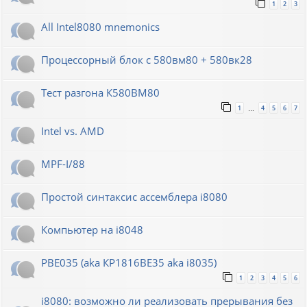
1
2
3
All Intel8080 mnemonics
Процессорный блок с 580вм80 + 580вк28
Тест разгона К580ВМ80
1
4
5
6
7
…
Intel vs. AMD
MPF-I/88
Простой синтаксис ассемблера i8080
Компьютер на i8048
РВЕ035 (aka КР1816ВЕ35 aka i8035)
1
2
3
4
5
6
i8080: возможно ли реализовать прерывания без