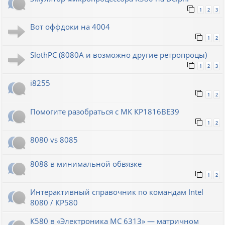
1
2
3
Вот оффдоки на 4004
1
2
SlothPC (8080A и возможно другие ретропроцы)
1
2
3
i8255
1
2
Помогите разобраться с МК КР1816ВЕ39
1
2
8080 vs 8085
8088 в минимальной обвязке
1
2
Интерактивный справочник по командам Intel
8080 / КР580
К580 в «Электроника МС 6313» — матричном