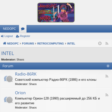
NEDOPC
Logout
Register
or
NEDOPC
u
FORUMS
RETROCOMPUTING
INTEL
F
e
m
INTEL
e
s
Moderator:
Shaos
d
Forum
Radio-86RK
F
Советский компьютер Радио-86РК (1986) и его клоны
e
Moderator:
Shaos
e
d
Orion
-
F
R
Компьютер Орион-128 (1990) расширяемый до 256 КБ и
e
a
его развитие
e
d
d
Moderator:
Shaos
i
-