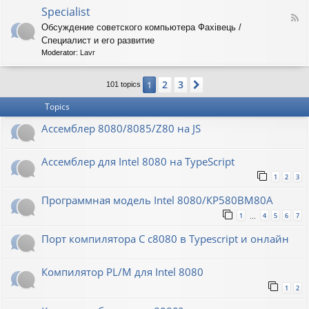
o
O
Specialist
-
F
r
8
Обсуждение советского компьютера Фахiвець /
e
i
6
Специалист и его развитие
e
o
R
d
n
Moderator:
Lavr
K
-
S
2
3
1
Next
p
101 topics
e
Topics
c
i
Ассемблер 8080/8085/Z80 на JS
a
l
i
Ассемблер для Intel 8080 на TypeScript
s
t
1
2
3
Программная модель Intel 8080/КР580ВМ80А
1
4
5
6
7
…
Порт компилятора С с8080 в Typescript и онлайн
Компилятор PL/M для Intel 8080
1
2