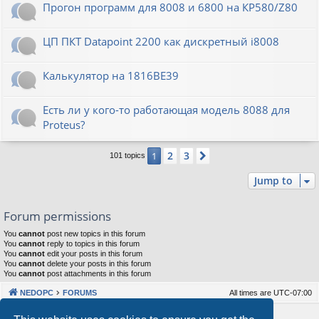
Прогон программ для 8008 и 6800 на КР580/Z80
ЦП ПКТ Datapoint 2200 как дискретный i8008
Калькулятор на 1816ВЕ39
Есть ли у кого-то работающая модель 8088 для
Proteus?
2
3
1
Next
101 topics
Jump to
Forum permissions
You
cannot
post new topics in this forum
You
cannot
reply to topics in this forum
You
cannot
edit your posts in this forum
You
cannot
delete your posts in this forum
You
cannot
post attachments in this forum
NEDOPC
FORUMS
All times are
UTC-07:00
Powered by
phpBB
® Forum Software © phpBB Limited