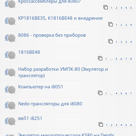
Кроссассемблеры для 8080?
1
2
3
4
5
КР1816ВЕ35, К1816ВЕ48 и внедрение
1
2
3
4
8086 - проверка без приборов
1
2
3
4
1816ВЕ48
1
5
6
7
8
…
Набор разработки УМПК-80 (Эмулятор и
транслятор)
Компьютер на i8051
1
4
5
6
7
…
Nedo-трансляторы для i8080
вв51 i8251
1
2
3
4
5
6
Эмулятор микропроцессора К580 на Deiphi