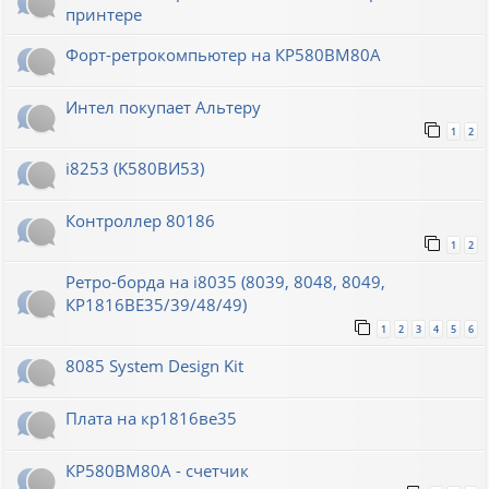
принтере
Форт-ретрокомпьютер на КР580ВМ80А
Интел покупает Альтеру
1
2
i8253 (K580ВИ53)
Контроллер 80186
1
2
Ретро-борда на i8035 (8039, 8048, 8049,
КР1816ВЕ35/39/48/49)
1
2
3
4
5
6
8085 System Design Kit
Плата на кр1816ве35
КР580ВМ80А - счетчик