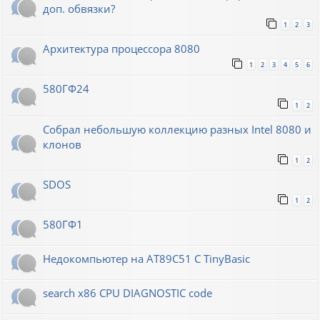
доп. обвязки?
1
2
3
Архитектура процессора 8080
1
2
3
4
5
6
580ГФ24
1
2
Собрал небольшую коллекцию разных Intel 8080 и
клонов
1
2
SDOS
1
2
580ГФ1
Недокомпьютер на AT89C51 C TinyBasic
search x86 CPU DIAGNOSTIC code