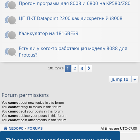
Прогон программ для 8008 и 6800 на КР580/Z80
ЦП ПКТ Datapoint 2200 как дискретный i8008
Калькулятор на 1816ВЕ39
Есть ли у кого-то работающая модель 8088 для
Proteus?
2
3
1
Next
101 topics
Jump to
Forum permissions
You
cannot
post new topics in this forum
You
cannot
reply to topics in this forum
You
cannot
edit your posts in this forum
You
cannot
delete your posts in this forum
You
cannot
post attachments in this forum
NEDOPC
FORUMS
All times are
UTC-07:00
Powered by
phpBB
® Forum Software © phpBB Limited