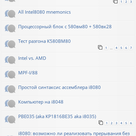
1
2
3
All Intel8080 mnemonics
Процессорный блок с 580вм80 + 580вк28
Тест разгона К580ВМ80
1
4
5
6
7
…
Intel vs. AMD
MPF-I/88
Простой синтаксис ассемблера i8080
Компьютер на i8048
РВЕ035 (aka КР1816ВЕ35 aka i8035)
1
2
3
4
5
6
i8080: возможно ли реализовать прерывания без