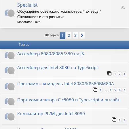
o
O
Specialist
-
F
r
8
Обсуждение советского компьютера Фахiвець /
e
i
6
Специалист и его развитие
e
o
R
d
n
Moderator:
Lavr
K
-
S
2
3
1
Next
p
101 topics
e
Topics
c
i
Ассемблер 8080/8085/Z80 на JS
a
l
i
Ассемблер для Intel 8080 на TypeScript
s
t
1
2
3
Программная модель Intel 8080/КР580ВМ80А
1
4
5
6
7
…
Порт компилятора С с8080 в Typescript и онлайн
Компилятор PL/M для Intel 8080
1
2