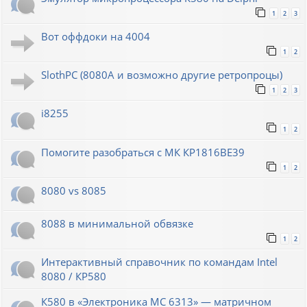
1
2
3
Вот оффдоки на 4004
1
2
SlothPC (8080A и возможно другие ретропроцы)
1
2
3
i8255
1
2
Помогите разобраться с МК КР1816ВЕ39
1
2
8080 vs 8085
8088 в минимальной обвязке
1
2
Интерактивный справочник по командам Intel
8080 / КР580
К580 в «Электроника МС 6313» — матричном