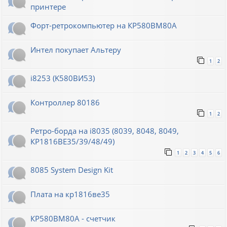
принтере
Форт-ретрокомпьютер на КР580ВМ80А
Интел покупает Альтеру
1
2
i8253 (K580ВИ53)
Контроллер 80186
1
2
Ретро-борда на i8035 (8039, 8048, 8049,
КР1816ВЕ35/39/48/49)
1
2
3
4
5
6
8085 System Design Kit
Плата на кр1816ве35
КР580ВМ80А - счетчик