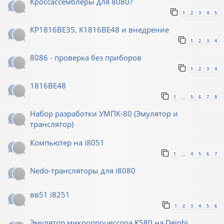
Кроссассемблеры для 8080?
1
2
3
4
5
КР1816ВЕ35, К1816ВЕ48 и внедрение
1
2
3
4
8086 - проверка без приборов
1
2
3
4
1816ВЕ48
1
5
6
7
8
…
Набор разработки УМПК-80 (Эмулятор и
транслятор)
Компьютер на i8051
1
4
5
6
7
…
Nedo-трансляторы для i8080
вв51 i8251
1
2
3
4
5
6
Эмулятор микропроцессора К580 на Deiphi