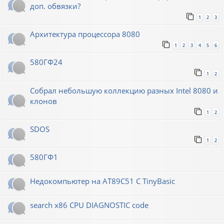
доп. обвязки?
1
2
3
Архитектура процессора 8080
1
2
3
4
5
6
580ГФ24
1
2
Собрал небольшую коллекцию разных Intel 8080 и
клонов
1
2
SDOS
1
2
580ГФ1
Недокомпьютер на AT89C51 C TinyBasic
search x86 CPU DIAGNOSTIC code