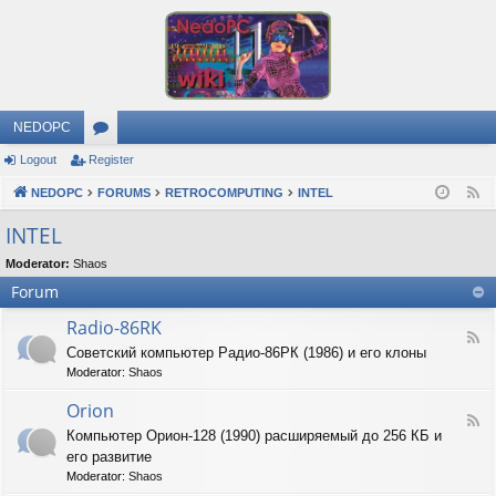
NEDOPC
Logout
Register
or
NEDOPC
u
FORUMS
RETROCOMPUTING
INTEL
F
e
m
INTEL
e
s
Moderator:
Shaos
d
Forum
Radio-86RK
F
Советский компьютер Радио-86РК (1986) и его клоны
e
Moderator:
Shaos
e
d
Orion
-
F
R
Компьютер Орион-128 (1990) расширяемый до 256 КБ и
e
a
его развитие
e
d
d
Moderator:
Shaos
i
-