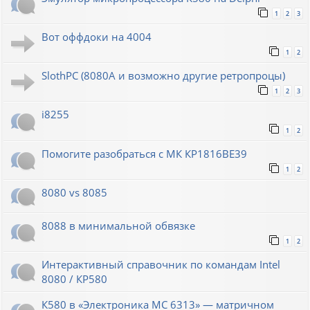
1
2
3
Вот оффдоки на 4004
1
2
SlothPC (8080A и возможно другие ретропроцы)
1
2
3
i8255
1
2
Помогите разобраться с МК КР1816ВЕ39
1
2
8080 vs 8085
8088 в минимальной обвязке
1
2
Интерактивный справочник по командам Intel
8080 / КР580
К580 в «Электроника МС 6313» — матричном