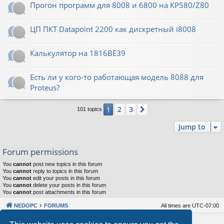
Прогон программ для 8008 и 6800 на КР580/Z80
ЦП ПКТ Datapoint 2200 как дискретный i8008
Калькулятор на 1816ВЕ39
Есть ли у кого-то работающая модель 8088 для
Proteus?
2
3
1
Next
101 topics
Jump to
Forum permissions
You
cannot
post new topics in this forum
You
cannot
reply to topics in this forum
You
cannot
edit your posts in this forum
You
cannot
delete your posts in this forum
You
cannot
post attachments in this forum
NEDOPC
FORUMS
All times are
UTC-07:00
Powered by
phpBB
® Forum Software © phpBB Limited