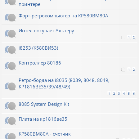
принтере
Форт-ретрокомпьютер на КР580ВМ80А
Интел покупает Альтеру
1
2
i8253 (K580ВИ53)
Контроллер 80186
1
2
Ретро-борда на i8035 (8039, 8048, 8049,
КР1816ВЕ35/39/48/49)
1
2
3
4
5
6
8085 System Design Kit
Плата на кр1816ве35
КР580ВМ80А - счетчик