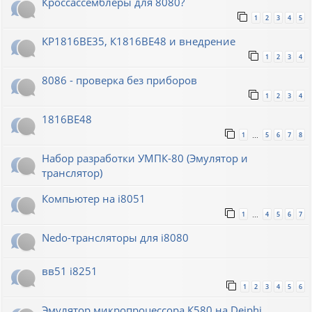
Кроссассемблеры для 8080?
1
2
3
4
5
КР1816ВЕ35, К1816ВЕ48 и внедрение
1
2
3
4
8086 - проверка без приборов
1
2
3
4
1816ВЕ48
1
5
6
7
8
…
Набор разработки УМПК-80 (Эмулятор и
транслятор)
Компьютер на i8051
1
4
5
6
7
…
Nedo-трансляторы для i8080
вв51 i8251
1
2
3
4
5
6
Эмулятор микропроцессора К580 на Deiphi