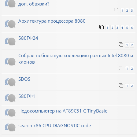
доп. обвязки?
1
2
3
Архитектура процессора 8080
1
2
3
4
5
6
580ГФ24
1
2
Собрал небольшую коллекцию разных Intel 8080 и
клонов
1
2
SDOS
1
2
580ГФ1
Недокомпьютер на AT89C51 C TinyBasic
search x86 CPU DIAGNOSTIC code