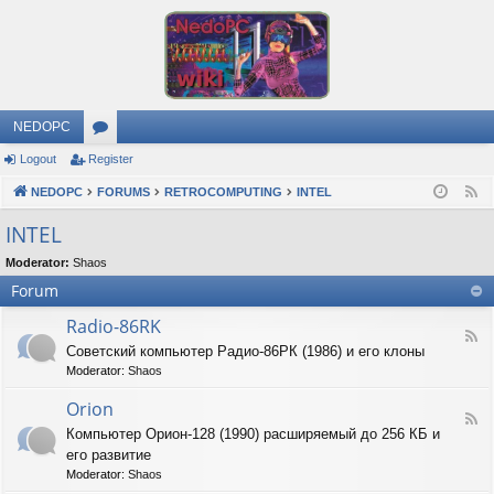
NEDOPC
Logout
Register
or
NEDOPC
u
FORUMS
RETROCOMPUTING
INTEL
F
e
m
INTEL
e
s
Moderator:
Shaos
d
Forum
Radio-86RK
F
Советский компьютер Радио-86РК (1986) и его клоны
e
Moderator:
Shaos
e
d
Orion
-
F
R
Компьютер Орион-128 (1990) расширяемый до 256 КБ и
e
a
его развитие
e
d
d
Moderator:
Shaos
i
-