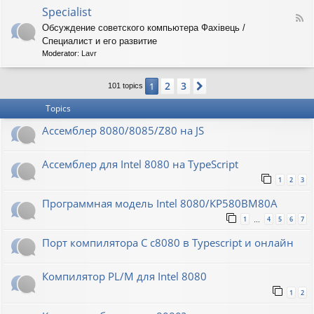
o
O
Specialist
-
F
r
8
Обсуждение советского компьютера Фахiвець /
e
i
6
Специалист и его развитие
e
o
R
d
n
Moderator:
Lavr
K
-
S
2
3
1
Next
p
101 topics
e
Topics
c
i
Ассемблер 8080/8085/Z80 на JS
a
l
i
Ассемблер для Intel 8080 на TypeScript
s
t
1
2
3
Программная модель Intel 8080/КР580ВМ80А
1
4
5
6
7
…
Порт компилятора С с8080 в Typescript и онлайн
Компилятор PL/M для Intel 8080
1
2