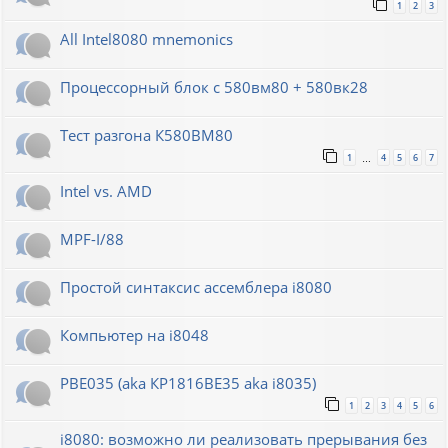
1
2
3
All Intel8080 mnemonics
Процессорный блок с 580вм80 + 580вк28
Тест разгона К580ВМ80
1
4
5
6
7
…
Intel vs. AMD
MPF-I/88
Простой синтаксис ассемблера i8080
Компьютер на i8048
РВЕ035 (aka КР1816ВЕ35 aka i8035)
1
2
3
4
5
6
i8080: возможно ли реализовать прерывания без