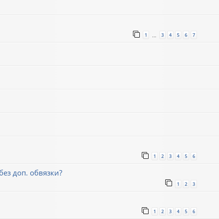
1
3
4
5
6
7
…
1
2
3
4
5
6
ез доп. обвязки?
1
2
3
1
2
3
4
5
6