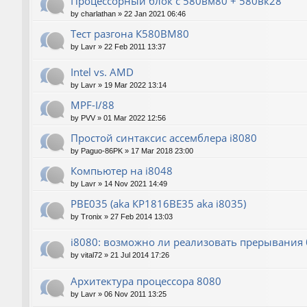
Процессорный блок с 580вм80 + 580вк28
by
charlathan
»
22 Jan 2021 06:46
Тест разгона К580ВМ80
by
Lavr
»
22 Feb 2011 13:37
Intel vs. AMD
by
Lavr
»
19 Mar 2022 13:14
MPF-I/88
by
PVV
»
01 Mar 2022 12:56
Простой синтаксис ассемблера i8080
by
Paguo-86PK
»
17 Mar 2018 23:00
Компьютер на i8048
by
Lavr
»
14 Nov 2021 14:49
РВЕ035 (aka КР1816ВЕ35 aka i8035)
by
Tronix
»
27 Feb 2014 13:03
i8080: возможно ли реализовать прерывания б
by
vital72
»
21 Jul 2014 17:26
Архитектура процессора 8080
by
Lavr
»
06 Nov 2011 13:25