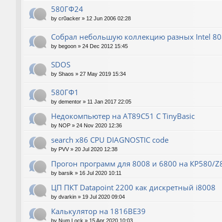
580ГФ24
by
cr0acker
»
12 Jun 2006 02:28
Собрал небольшую коллекцию разных Intel 80
by
begoon
»
24 Dec 2012 15:45
SDOS
by
Shaos
»
27 May 2019 15:34
580ГФ1
by
dementor
»
11 Jan 2017 22:05
Недокомпьютер на AT89C51 C TinyBasic
by
NOP
»
24 Nov 2020 12:36
search x86 CPU DIAGNOSTIC code
by
PVV
»
20 Jul 2020 12:38
Прогон программ для 8008 и 6800 на КР580/Z
by
barsik
»
16 Jul 2020 10:11
ЦП ПКТ Datapoint 2200 как дискретный i8008
by
dvarkin
»
19 Jul 2020 09:04
Калькулятор на 1816ВЕ39
by
Num Lock
»
15 Apr 2020 10:03