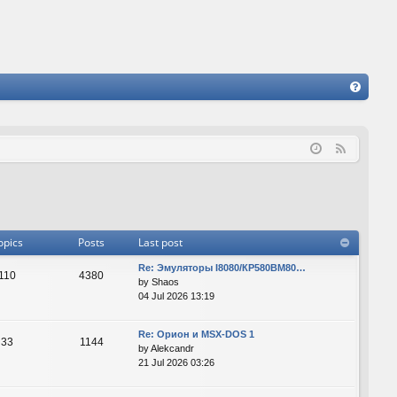
FA
Q
F
e
e
d
opics
Posts
Last post
Re: Эмуляторы I8080/КР580ВМ80…
110
4380
by
Shaos
04 Jul 2026 13:19
Re: Орион и MSX-DOS 1
33
1144
by
Alekcandr
21 Jul 2026 03:26