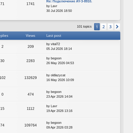
Re: Подключение AY-3-8910.
71
1741
by
Lavr
30 Jul 2026 18:50
2
3
1
Next
101 topics
plies
Views
Last post
by
vital72
2
209
05 Jul 2026 18:14
by
begoon
30
2283
26 May 2026 04:53
by
oldlazycat
102
132629
16 May 2026 10:09
by
begoon
0
474
23 Apr 2026 14:04
by
Lavr
15
1112
19 Apr 2026 13:16
by
begoon
74
109764
09 Apr 2026 03:28