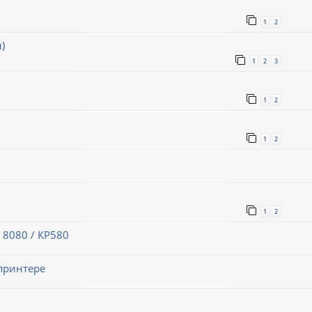
1
2
)
1
2
3
1
2
1
2
1
2
 8080 / КР580
принтере