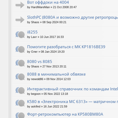
Вот оффдоки на 4004
by
HardWareMan
»
21 Oct 2008 20:47
SlothPC (8080A и возможно другие ретропроцы
by
Shaos
»
08 Sep 2024 00:21
i8255
by
Lavr
»
10 Jun 2017 16:33
Помогите разобраться с МК КР1816ВЕ39
by
Олег
»
08 Jan 2024 19:20
8080 vs 8085
by
Shaos
»
27 Nov 2013 20:11
8088 в минимальной обвязке
by
newold86
»
09 Nov 2014 12:03
Интерактивный справочник по командам Intel
by
begoon
»
05 Nov 2022 13:18
К580 в «Электроника МС 6313» — матричном 
by
askfind
»
16 Jun 2022 21:59
Форт-ретрокомпьютер на КР580ВМ80А