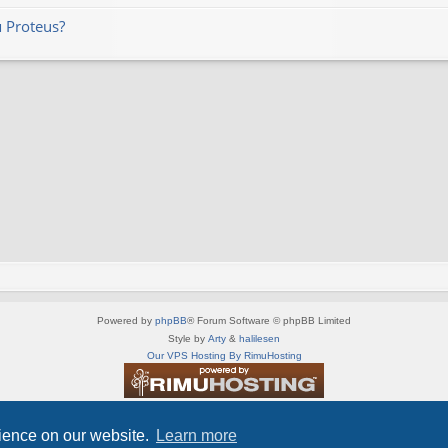
 Proteus?
Powered by
phpBB
® Forum Software © phpBB Limited
Style by
Arty
&
halilesen
Our VPS Hosting By RimuHosting
This server is located in London data center
Server admin:
mastodon.social/@Shaos
rience on our website.
Learn more
Privacy
|
Terms