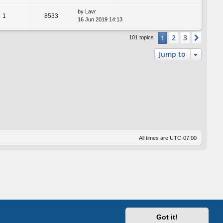
by
Lavr
1
8533
16 Jun 2019 14:13
2
3
1
Next
101 topics
Jump to
All times are
UTC-07:00
Got it!