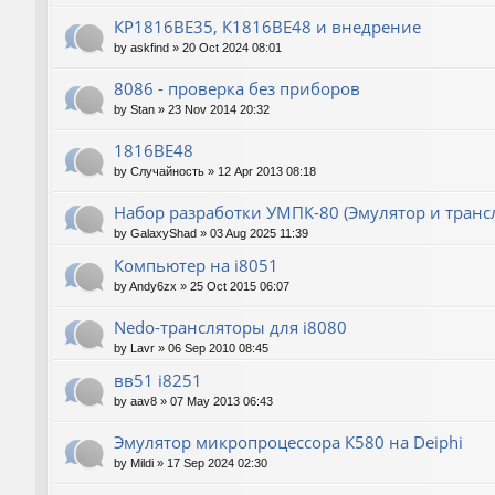
КР1816ВЕ35, К1816ВЕ48 и внедрение
by
askfind
»
20 Oct 2024 08:01
8086 - проверка без приборов
by
Stan
»
23 Nov 2014 20:32
1816ВЕ48
by
Случайность
»
12 Apr 2013 08:18
Набор разработки УМПК-80 (Эмулятор и транс
by
GalaxyShad
»
03 Aug 2025 11:39
Компьютер на i8051
by
Andy6zx
»
25 Oct 2015 06:07
Nedo-трансляторы для i8080
by
Lavr
»
06 Sep 2010 08:45
вв51 i8251
by
aav8
»
07 May 2013 06:43
Эмулятор микропроцессора К580 на Deiphi
by
Mildi
»
17 Sep 2024 02:30