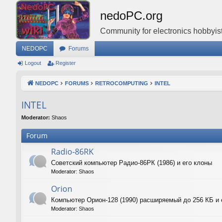
nedoPC.org
Community for electronics hobbyist
NEDOPC
Forums
Logout
Register
NEDOPC
FORUMS
RETROCOMPUTING
INTEL
INTEL
Moderator:
Shaos
Forum
Radio-86RK
Советский компьютер Радио-86РК (1986) и его клоны
Moderator:
Shaos
Orion
Компьютер Орион-128 (1990) расширяемый до 256 КБ и 
Moderator:
Shaos