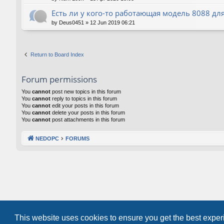
Есть ли у кого-то работающая модель 8088 для
by
Deus0451
»
12 Jun 2019 06:21
Return to Board Index
Forum permissions
You
cannot
post new topics in this forum
You
cannot
reply to topics in this forum
You
cannot
edit your posts in this forum
You
cannot
delete your posts in this forum
You
cannot
post attachments in this forum
NEDOPC
FORUMS
This website uses cookies to ensure you get the best expe