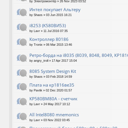
by
Электромонтёр
»
26 Nov 2023 03:52
Интел покупает Альтеру
by
Shaos
»
03 Jun 2015 16:21
i8253 (K580ВИ53)
by
Lavr
»
11 Jul 2016 07:35
Контроллер 80186
by
Tronix
»
06 Mar 2015 13:46
Ретро-борда на i8035 (8039, 8048, 8049, КР18
by
angry_troll
»
17 Apr 2017 15:04
8085 System Design Kit
by
Shaos
»
03 Feb 2018 14:59
Плата на кр1816ве35
by
Pavtik
»
02 Dec 2020 01:57
КР580ВМ80А - счетчик
by
Lavr
»
24 May 2017 10:12
All Intel8080 mnemonics
by
Lavr
»
03 Nov 2022 03:45