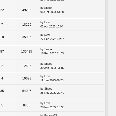
by
Shaos
22
49206
06 Oct 2023 13:38
by
Lavr
7
18195
02 Apr 2023 10:04
by
Lavr
18
35936
27 Feb 2023 18:37
by
Tronix
87
130485
18 Feb 2023 11:33
by
Shaos
2
12635
30 Jan 2023 23:16
by
Lavr
4
10628
11 Jan 2023 09:23
by
Shaos
35
54006
28 Nov 2022 20:42
by
Lavr
5
8865
28 Nov 2022 16:35
by
FantomTS