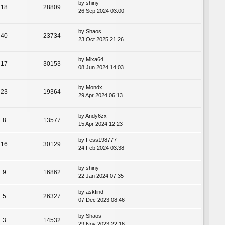
by
shiny
18
28809
26 Sep 2024 03:00
by
Shaos
40
23734
23 Oct 2025 21:26
by
Mixa64
17
30153
08 Jun 2024 14:03
by
Mondx
23
19364
29 Apr 2024 06:13
by
Andy6zx
8
13577
15 Apr 2024 12:23
by
Fess198777
16
30129
24 Feb 2024 03:38
by
shiny
9
16862
22 Jan 2024 07:35
by
askfind
5
26327
07 Dec 2023 08:46
by
Shaos
3
14532
29 Nov 2023 22:16