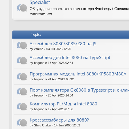
Specialist
Обсуждение советского компьютера Фахiвець / Специал
Moderator:
Lavr
Topics
Ассемблер 8080/8085/Z80 на JS
by
vital72
»
04 Jul 2026 12:20
Ассемблер для Intel 8080 на TypeScript
by
begoon
»
17 Apr 2026 02:51
Программная модель Intel 8080/КР580ВМ80А
by
begoon
»
24 Aug 2012 06:32
Порт компилятора С с8080 в Typescript и онла
by
begoon
»
23 Apr 2026 14:04
Компилятор PL/M для Intel 8080
by
begoon
»
17 Apr 2026 07:50
Кроссассемблеры для 8080?
by
Shiru Otaku
»
14 Jun 2006 12:02