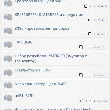
Кроссассемблеры для 8080?
1
2
3
4
5
КР1816ВЕ35, К1816ВЕ48 и внедрение
1
2
3
4
8086 - проверка без приборов
1
2
3
4
1816ВЕ48
1
5
6
7
8
…
Набор разработки УМПК-80 (Эмулятор и
транслятор)
Компьютер на i8051
1
4
5
6
7
…
Nedo-трансляторы для i8080
вв51 i8251
1
2
3
4
5
6
Эмулятор микропроцессора К580 на Deiphi