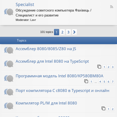
o
O
Specialist
-
F
r
8
Обсуждение советского компьютера Фахiвець /
e
i
6
Специалист и его развитие
e
o
R
d
n
Moderator:
Lavr
K
-
S
2
3
1
Next
p
101 topics
e
Topics
c
i
Ассемблер 8080/8085/Z80 на JS
a
l
i
Ассемблер для Intel 8080 на TypeScript
s
t
1
2
3
Программная модель Intel 8080/КР580ВМ80А
1
4
5
6
7
…
Порт компилятора С с8080 в Typescript и онлайн
Компилятор PL/M для Intel 8080
1
2