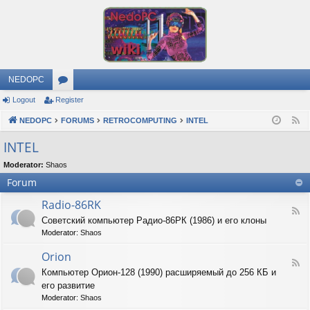
NEDOPC
Logout
Register
or
NEDOPC
u
FORUMS
RETROCOMPUTING
INTEL
F
e
m
INTEL
e
s
Moderator:
Shaos
d
Forum
Radio-86RK
F
Советский компьютер Радио-86РК (1986) и его клоны
e
Moderator:
Shaos
e
d
Orion
-
F
R
Компьютер Орион-128 (1990) расширяемый до 256 КБ и
e
a
его развитие
e
d
d
Moderator:
Shaos
i
-