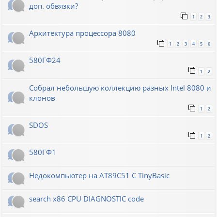
доп. обвязки?
1
2
3
Архитектура процессора 8080
1
2
3
4
5
6
580ГФ24
1
2
Собрал небольшую коллекцию разных Intel 8080 и
клонов
1
2
SDOS
1
2
580ГФ1
Недокомпьютер на AT89C51 C TinyBasic
search x86 CPU DIAGNOSTIC code