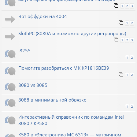
1
2
3
Вот оффдоки на 4004
1
2
SlothPC (8080A и возможно другие ретропроцы)
1
2
3
i8255
1
2
Помогите разобраться с МК КР1816ВЕ39
1
2
8080 vs 8085
8088 в минимальной обвязке
1
2
Интерактивный справочник по командам Intel
8080 / КР580
К580 в «Электроника МС 6313» — матричном