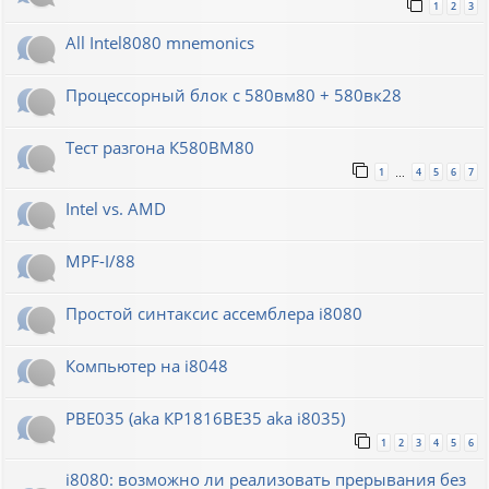
1
2
3
All Intel8080 mnemonics
Процессорный блок с 580вм80 + 580вк28
Тест разгона К580ВМ80
1
4
5
6
7
…
Intel vs. AMD
MPF-I/88
Простой синтаксис ассемблера i8080
Компьютер на i8048
РВЕ035 (aka КР1816ВЕ35 aka i8035)
1
2
3
4
5
6
i8080: возможно ли реализовать прерывания без