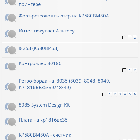
принтере
Форт-ретрокомпьютер на КР580ВМ80А
Интел покупает Альтеру
1
2
i8253 (K580ВИ53)
Контроллер 80186
1
2
Ретро-борда на i8035 (8039, 8048, 8049,
КР1816ВЕ35/39/48/49)
1
2
3
4
5
6
8085 System Design Kit
Плата на кр1816ве35
КР580ВМ80А - счетчик