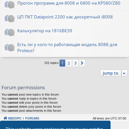
Прогон программ для 8008 и 6800 на КР580/Z80
ЦП ПКТ Datapoint 2200 как дискретный i8008
Калькулятор на 1816ВЕ39
Есть ли у кого-то работающая модель 8088 для
Proteus?
2
3
1
Next
101 topics
Jump to
Forum permissions
You
cannot
post new topics in this forum
You
cannot
reply to topics in this forum
You
cannot
edit your posts in this forum
You
cannot
delete your posts in this forum
You
cannot
post attachments in this forum
NEDOPC
FORUMS
All times are
UTC-07:00
Powered by
phpBB
® Forum Software © phpBB Limited