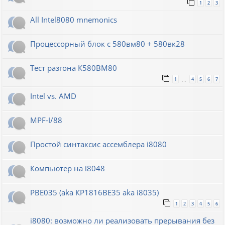
1
2
3
All Intel8080 mnemonics
Процессорный блок с 580вм80 + 580вк28
Тест разгона К580ВМ80
1
4
5
6
7
…
Intel vs. AMD
MPF-I/88
Простой синтаксис ассемблера i8080
Компьютер на i8048
РВЕ035 (aka КР1816ВЕ35 aka i8035)
1
2
3
4
5
6
i8080: возможно ли реализовать прерывания без