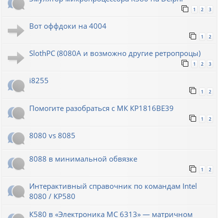
1
2
3
Вот оффдоки на 4004
1
2
SlothPC (8080A и возможно другие ретропроцы)
1
2
3
i8255
1
2
Помогите разобраться с МК КР1816ВЕ39
1
2
8080 vs 8085
8088 в минимальной обвязке
1
2
Интерактивный справочник по командам Intel
8080 / КР580
К580 в «Электроника МС 6313» — матричном