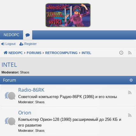
NEDOPC
Logout
Register
or
NEDOPC
u
FORUMS
RETROCOMPUTING
INTEL
F
e
m
INTEL
e
s
Moderator:
Shaos
d
Forum
Radio-86RK
F
Советский компьютер Радио-86РК (1986) и его клоны
e
Moderator:
Shaos
e
d
Orion
-
F
R
Компьютер Орион-128 (1990) расширяемый до 256 КБ и
e
a
его развитие
e
d
d
Moderator:
Shaos
i
-