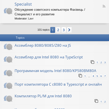
o
O
Specialist
-
F
r
8
Обсуждение советского компьютера Фахiвець /
e
i
6
Специалист и его развитие
e
o
R
d
n
Moderator:
Lavr
K
-
S
2
3
1
Next
p
101 topics
e
Topics
c
i
Ассемблер 8080/8085/Z80 на JS
a
l
i
Ассемблер для Intel 8080 на TypeScript
s
t
1
2
3
Программная модель Intel 8080/КР580ВМ80А
1
4
5
6
7
…
Порт компилятора С с8080 в Typescript и онлайн
Компилятор PL/M для Intel 8080
1
2