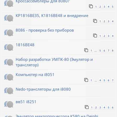
Кроссассемблеры для 8080?
1
2
3
4
5
КР1816ВЕ35, К1816ВЕ48 и внедрение
1
2
3
4
8086 - проверка без приборов
1
2
3
4
1816ВЕ48
1
5
6
7
8
…
Набор разработки УМПК-80 (Эмулятор и
транслятор)
Компьютер на i8051
1
4
5
6
7
…
Nedo-трансляторы для i8080
вв51 i8251
1
2
3
4
5
6
Эмулятор микропроцессора К580 на Deiphi