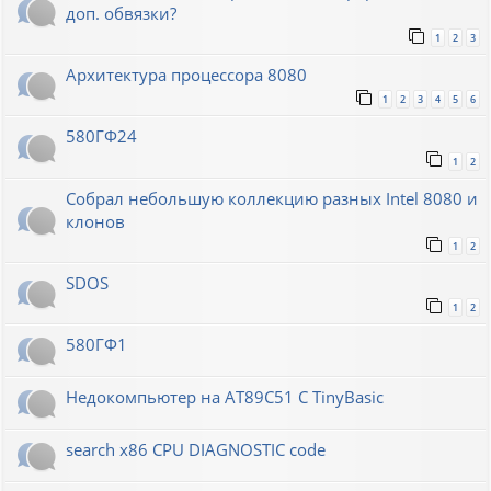
доп. обвязки?
1
2
3
Архитектура процессора 8080
1
2
3
4
5
6
580ГФ24
1
2
Собрал небольшую коллекцию разных Intel 8080 и
клонов
1
2
SDOS
1
2
580ГФ1
Недокомпьютер на AT89C51 C TinyBasic
search x86 CPU DIAGNOSTIC code