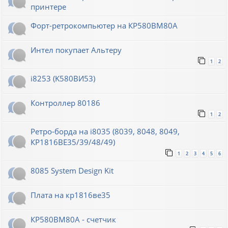
принтере
Форт-ретрокомпьютер на КР580ВМ80А
Интел покупает Альтеру
1
2
i8253 (K580ВИ53)
Контроллер 80186
1
2
Ретро-борда на i8035 (8039, 8048, 8049,
КР1816ВЕ35/39/48/49)
1
2
3
4
5
6
8085 System Design Kit
Плата на кр1816ве35
КР580ВМ80А - счетчик