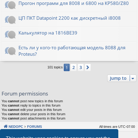
Прогон программ для 8008 и 6800 на КР580/Z80
ЦП ПКТ Datapoint 2200 как дискретный i8008
Калькулятор на 1816ВЕ39
Есть ли у кого-то работающая модель 8088 для
Proteus?
2
3
1
Next
101 topics
Jump to
Forum permissions
You
cannot
post new topics in this forum
You
cannot
reply to topics in this forum
You
cannot
edit your posts in this forum
You
cannot
delete your posts in this forum
You
cannot
post attachments in this forum
NEDOPC
FORUMS
All times are
UTC-07:00
Powered by
phpBB
® Forum Software © phpBB Limited