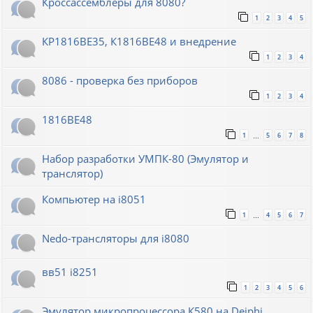
Кроссассемблеры для 8080?
1
2
3
4
5
КР1816ВЕ35, К1816ВЕ48 и внедрение
1
2
3
4
8086 - проверка без приборов
1
2
3
4
1816ВЕ48
1
5
6
7
8
…
Набор разработки УМПК-80 (Эмулятор и
транслятор)
Компьютер на i8051
1
4
5
6
7
…
Nedo-трансляторы для i8080
вв51 i8251
1
2
3
4
5
6
Эмулятор микропроцессора К580 на Deiphi