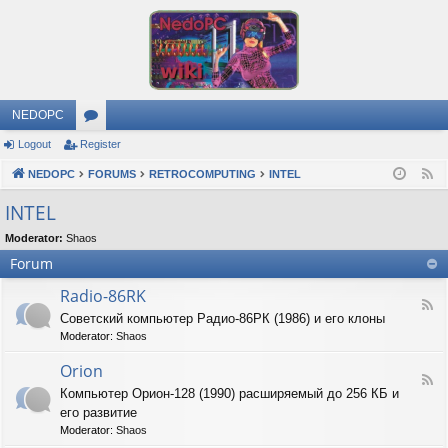
NEDOPC
Logout
Register
or
NEDOPC
u
FORUMS
RETROCOMPUTING
INTEL
F
e
m
INTEL
e
s
Moderator:
Shaos
d
Forum
Radio-86RK
F
Советский компьютер Радио-86РК (1986) и его клоны
e
Moderator:
Shaos
e
d
Orion
-
F
R
Компьютер Орион-128 (1990) расширяемый до 256 КБ и
e
a
его развитие
e
d
d
Moderator:
Shaos
i
-