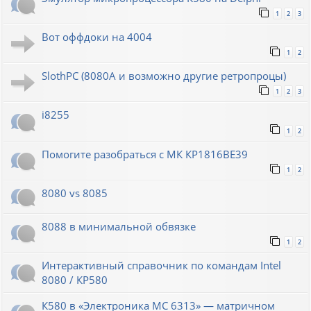
1
2
3
Вот оффдоки на 4004
1
2
SlothPC (8080A и возможно другие ретропроцы)
1
2
3
i8255
1
2
Помогите разобраться с МК КР1816ВЕ39
1
2
8080 vs 8085
8088 в минимальной обвязке
1
2
Интерактивный справочник по командам Intel
8080 / КР580
К580 в «Электроника МС 6313» — матричном