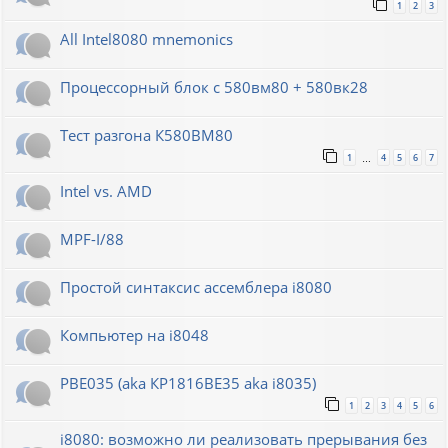
1
2
3
All Intel8080 mnemonics
Процессорный блок с 580вм80 + 580вк28
Тест разгона К580ВМ80
1
4
5
6
7
…
Intel vs. AMD
MPF-I/88
Простой синтаксис ассемблера i8080
Компьютер на i8048
РВЕ035 (aka КР1816ВЕ35 aka i8035)
1
2
3
4
5
6
i8080: возможно ли реализовать прерывания без