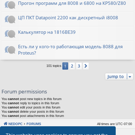
Прогон программ для 8008 и 6800 на КР580/Z80
ЦП ПКТ Datapoint 2200 как дискретный i8008
Калькулятор на 1816ВЕ39
Есть ли у кого-то работающая модель 8088 для
Proteus?
2
3
1
Next
101 topics
Jump to
Forum permissions
You
cannot
post new topics in this forum
You
cannot
reply to topics in this forum
You
cannot
edit your posts in this forum
You
cannot
delete your posts in this forum
You
cannot
post attachments in this forum
NEDOPC
FORUMS
All times are
UTC-07:00
Powered by
phpBB
® Forum Software © phpBB Limited