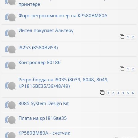
принтере
Форт-ретрокомпьютер на КР580ВМ80А
Интел покупает Альтеру
1
2
i8253 (K580ВИ53)
Контроллер 80186
1
2
Ретро-борда на i8035 (8039, 8048, 8049,
КР1816ВЕ35/39/48/49)
1
2
3
4
5
6
8085 System Design Kit
Плата на кр1816ве35
КР580ВМ80А - счетчик