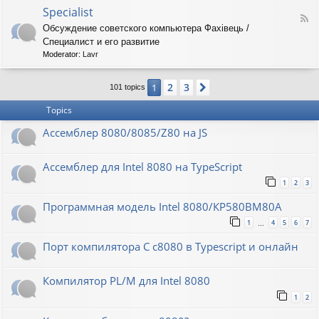
o
O
Specialist
-
F
r
8
Обсуждение советского компьютера Фахiвець /
e
i
6
Специалист и его развитие
e
o
R
d
n
Moderator:
Lavr
K
-
S
2
3
1
Next
p
101 topics
e
Topics
c
i
Ассемблер 8080/8085/Z80 на JS
a
l
i
Ассемблер для Intel 8080 на TypeScript
s
t
1
2
3
Программная модель Intel 8080/КР580ВМ80А
1
4
5
6
7
…
Порт компилятора С с8080 в Typescript и онлайн
Компилятор PL/M для Intel 8080
1
2