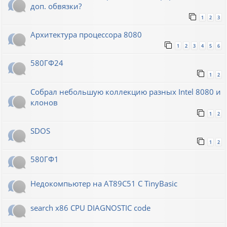
доп. обвязки?
1
2
3
Архитектура процессора 8080
1
2
3
4
5
6
580ГФ24
1
2
Собрал небольшую коллекцию разных Intel 8080 и
клонов
1
2
SDOS
1
2
580ГФ1
Недокомпьютер на AT89C51 C TinyBasic
search x86 CPU DIAGNOSTIC code